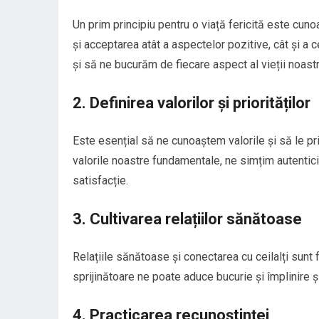
Un prim principiu pentru o viață fericită este cun
și acceptarea atât a aspectelor pozitive, cât și a 
și să ne bucurăm de fiecare aspect al vieții noastr
2. Definirea valorilor și priorităților
Este esențial să ne cunoaștem valorile și să le pri
valorile noastre fundamentale, ne simțim autentici ș
satisfacție.
3. Cultivarea relațiilor sănătoase
Relațiile sănătoase și conectarea cu ceilalți sunt f
sprijinătoare ne poate aduce bucurie și împlinire 
4. Practicarea recunoștinței