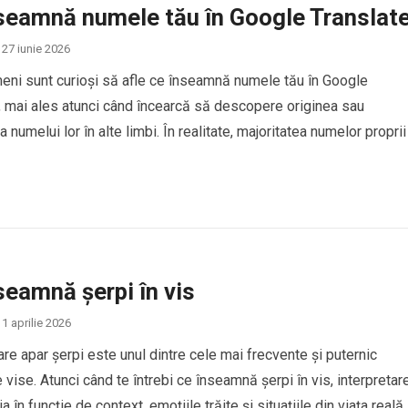
seamnă numele tău în Google Translat
27 iunie 2026
eni sunt curioși să afle ce înseamnă numele tău în Google
, mai ales atunci când încearcă să descopere originea sau
 numelui lor în alte limbi. În realitate, majoritatea numelor proprii
ucere directă în Google Translate, deoarece numele sunt conside
de identitate personală și, de…
seamnă șerpi în vis
1 aprilie 2026
care apar șerpi este unul dintre cele mai frecvente și puternic
 vise. Atunci când te întrebi ce înseamnă șerpi în vis, interpretar
a în funcție de context, emoțiile trăite și situațiile din viața reală.