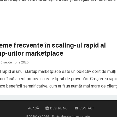
erpii în vis sunt asociați cu transformarea, frica, trădarea sau
e interioare, dar…
eme frecvente în scaling-ul rapid al
up-urilor marketplace
6 septembrie 2025
l rapid al unui startup marketplace este un obiectiv dorit de mulți
ori, însă acest proces nu este lipsit de provocări. Creșterea rapi
ce beneficii semnificative, cum ar fi un număr mai mare de clienți
mai mari, dar și riscuri asociate cu complexitatea gestionării unei
are…
ACASĂ
DESPRE NOI
CONTACT
B90.RO
© 2026 - Toate drepturile rezervate.