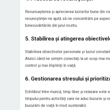
Recunoașterea și aprecierea lucrurilor bune din via
recunoștinței ne ajută să ne concentrăm pe aspecte
binecuvântările din jurul nostru.
5. Stabilirea și atingerea obiective
Stabilirea obiectivelor personale și lucrul constan
Atunci când ne simțim conectați la un scop mai mar
control și mai împliniți în viață.
6. Gestionarea stresului și prioritiz
Echilibrul între muncă, timp liber și relaxare este e
timpului pentru activități care ne aduc bucurie și
bucurăm de viață în mod sustenabil.