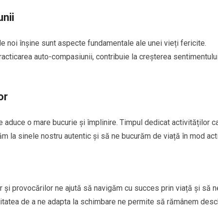
unii
e noi înșine sunt aspecte fundamentale ale unei vieți fericite.
i practicarea auto-compasiunii, contribuie la creșterea sentimentulu
or
e aduce o mare bucurie și împlinire. Timpul dedicat activităților c
ăm la sinele nostru autentic și să ne bucurăm de viață în mod acti
lor și provocărilor ne ajută să navigăm cu succes prin viață și să n
acitatea de a ne adapta la schimbare ne permite să rămânem desc