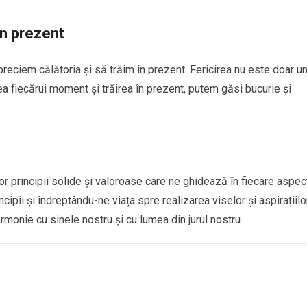
în prezent
apreciem călătoria și să trăim în prezent. Fericirea nu este doar u
rea fiecărui moment și trăirea în prezent, putem găsi bucurie și
nor principii solide și valoroase care ne ghidează în fiecare aspec
ncipii și îndreptându-ne viața spre realizarea viselor și aspirațiilo
 armonie cu sinele nostru și cu lumea din jurul nostru.