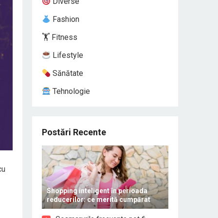
Diverse
Fashion
🏋️ Fitness
Lifestyle
Sănătate
Tehnologie
Postări Recente
cu
Shopping inteligent în perioada
reducerilor: ce merită cumpărat