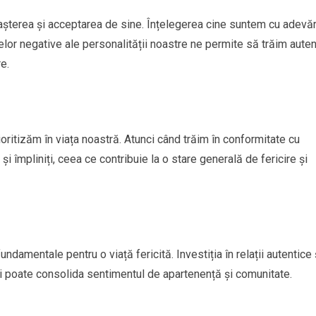
oașterea și acceptarea de sine. Înțelegerea cine suntem cu adevă
celor negative ale personalității noastre ne permite să trăim auten
e.
oritizăm în viața noastră. Atunci când trăim în conformitate cu
i împliniți, ceea ce contribuie la o stare generală de fericire și
undamentale pentru o viață fericită. Investiția în relații autentice 
și poate consolida sentimentul de apartenență și comunitate.