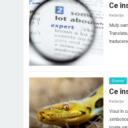
Ce în
Redacția
·
Mulți oam
Translate
traducerea
au o trad
elemente 
Diverse
Ce în
Redacția
·
Visul în 
simbolice
poate vari