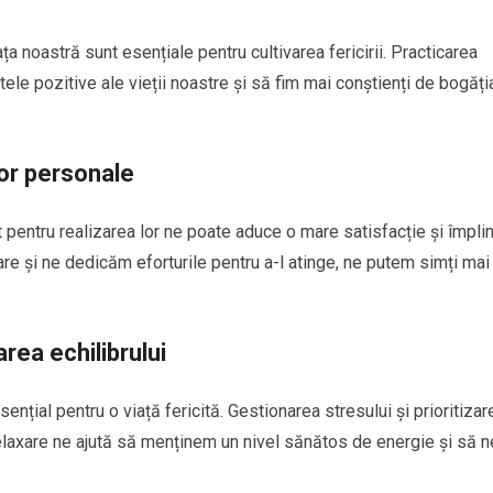
ța noastră sunt esențiale pentru cultivarea fericirii. Practicarea
le pozitive ale vieții noastre și să fim mai conștienți de bogăția
lor personale
t pentru realizarea lor ne poate aduce o mare satisfacție și împlin
e și ne dedicăm eforturile pentru a-l atinge, ne putem simți mai 
area echilibrului
sențial pentru o viață fericită. Gestionarea stresului și prioritizar
 relaxare ne ajută să menținem un nivel sănătos de energie și să n