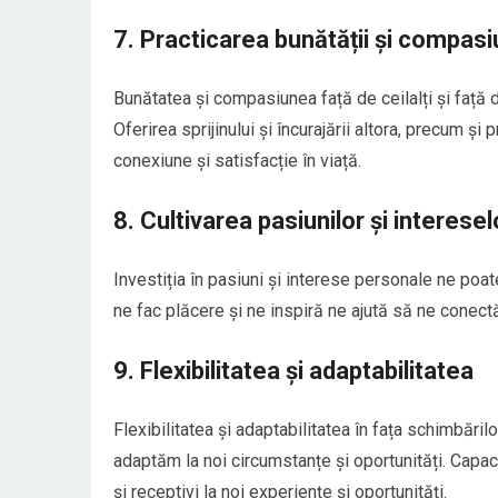
7. Practicarea bunătății și compasi
Bunătatea și compasiunea față de ceilalți și față d
Oferirea sprijinului și încurajării altora, precum ș
conexiune și satisfacție în viață.
8. Cultivarea pasiunilor și interesel
Investiția în pasiuni și interese personale ne poat
ne fac plăcere și ne inspiră ne ajută să ne conect
9. Flexibilitatea și adaptabilitatea
Flexibilitatea și adaptabilitatea în fața schimbări
adaptăm la noi circumstanțe și oportunități. Cap
și receptivi la noi experiențe și oportunități.