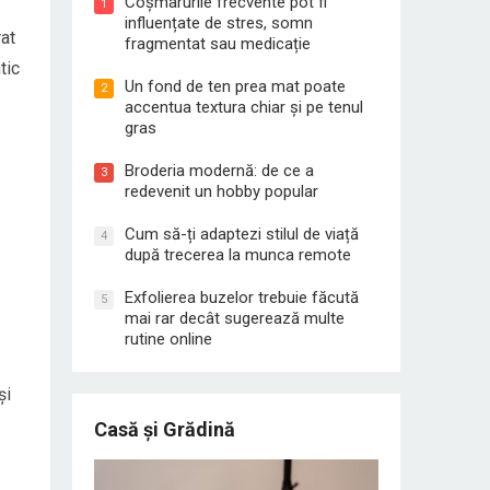
Coșmarurile frecvente pot fi
1
influențate de stres, somn
rat
fragmentat sau medicație
tic
Un fond de ten prea mat poate
2
accentua textura chiar și pe tenul
gras
Broderia modernă: de ce a
3
redevenit un hobby popular
Cum să-ți adaptezi stilul de viață
4
după trecerea la munca remote
Exfolierea buzelor trebuie făcută
5
mai rar decât sugerează multe
rutine online
și
Casă și Grădină