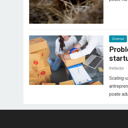
general, ș
conflictel
Diverse
Probl
start
Redacția
·
Scaling-u
antrepren
poate adu
venituri 
afaceri c