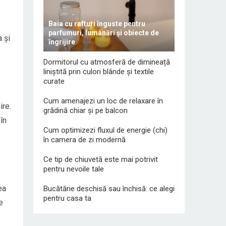
Baia cu rafturi înguste pentru
parfumuri, lumânări și obiecte de
 și
îngrijire
Dormitorul cu atmosferă de dimineață
liniștită prin culori blânde și textile
curate
Cum amenajezi un loc de relaxare în
ire.
grădină chiar și pe balcon
în
Cum optimizezi fluxul de energie (chi)
în camera de zi modernă
Ce tip de chiuvetă este mai potrivit
pentru nevoile tale
ea
Bucătărie deschisă sau închisă: ce alegi
pentru casa ta
e