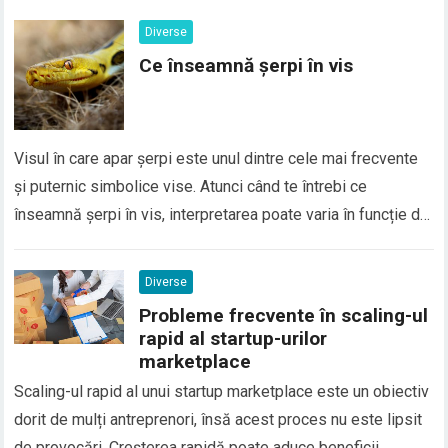
directă în Google Translate, deoarece numele sunt
Diverse
considerate elemente de identitate personală și, de…
Ce înseamnă șerpi în vis
Visul în care apar șerpi este unul dintre cele mai frecvente
și puternic simbolice vise. Atunci când te întrebi ce
înseamnă șerpi în vis, interpretarea poate varia în funcție de
context, emoțiile trăite și situațiile din viața reală. În general,
șerpii în vis sunt asociați cu transformarea, frica, trădarea
Diverse
sau conflictele interioare, dar…
Probleme frecvente în scaling-ul
rapid al startup-urilor
marketplace
Scaling-ul rapid al unui startup marketplace este un obiectiv
dorit de mulți antreprenori, însă acest proces nu este lipsit
de provocări. Creșterea rapidă poate aduce beneficii