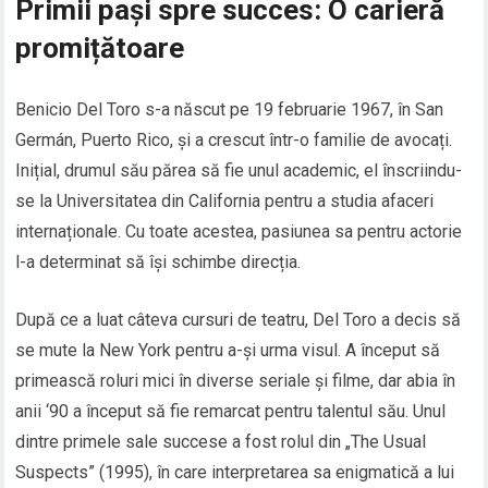
Primii pași spre succes: O carieră
promițătoare
Benicio Del Toro s-a născut pe 19 februarie 1967, în San
Germán, Puerto Rico, și a crescut într-o familie de avocați.
Inițial, drumul său părea să fie unul academic, el înscriindu-
se la Universitatea din California pentru a studia afaceri
internaționale. Cu toate acestea, pasiunea sa pentru actorie
l-a determinat să își schimbe direcția.
După ce a luat câteva cursuri de teatru, Del Toro a decis să
se mute la New York pentru a-și urma visul. A început să
primească roluri mici în diverse seriale și filme, dar abia în
anii ‘90 a început să fie remarcat pentru talentul său. Unul
dintre primele sale succese a fost rolul din „The Usual
Suspects” (1995), în care interpretarea sa enigmatică a lui