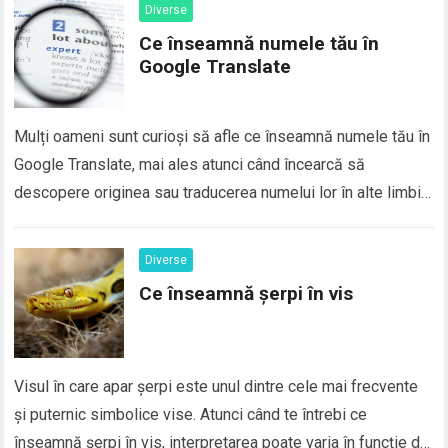
Diverse
Ce înseamnă numele tău în
Google Translate
Mulți oameni sunt curioși să afle ce înseamnă numele tău în
Google Translate, mai ales atunci când încearcă să
descopere originea sau traducerea numelui lor în alte limbi.
În realitate, majoritatea numelor proprii nu au o traducere
directă în Google Translate, deoarece numele sunt
Diverse
considerate elemente de identitate personală și, de…
Ce înseamnă șerpi în vis
Visul în care apar șerpi este unul dintre cele mai frecvente
și puternic simbolice vise. Atunci când te întrebi ce
înseamnă șerpi în vis, interpretarea poate varia în funcție de