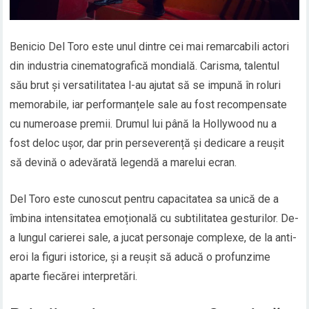
Benicio Del Toro este unul dintre cei mai remarcabili actori
din industria cinematografică mondială. Carisma, talentul
său brut și versatilitatea l-au ajutat să se impună în roluri
memorabile, iar performanțele sale au fost recompensate
cu numeroase premii. Drumul lui până la Hollywood nu a
fost deloc ușor, dar prin perseverență și dedicare a reușit
să devină o adevărată legendă a marelui ecran.
Del Toro este cunoscut pentru capacitatea sa unică de a
îmbina intensitatea emoțională cu subtilitatea gesturilor. De-
a lungul carierei sale, a jucat personaje complexe, de la anti-
eroi la figuri istorice, și a reușit să aducă o profunzime
aparte fiecărei interpretări.