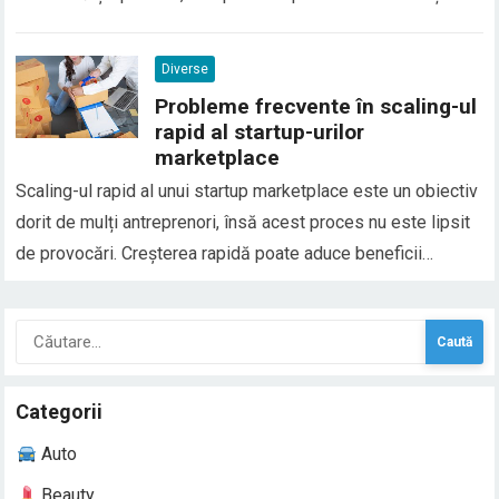
context, emoțiile trăite și situațiile din viața reală. În general,
șerpii în vis sunt asociați cu transformarea, frica, trădarea
Diverse
sau conflictele interioare, dar…
Probleme frecvente în scaling-ul
rapid al startup-urilor
marketplace
Scaling-ul rapid al unui startup marketplace este un obiectiv
dorit de mulți antreprenori, însă acest proces nu este lipsit
de provocări. Creșterea rapidă poate aduce beneficii
semnificative, cum ar fi un număr mai mare de clienți și
venituri mai mari, dar și riscuri asociate cu complexitatea
Caută
gestionării unei afaceri care…
după:
Categorii
Auto
Beauty