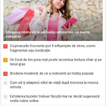
Shopping inteligent în perioada reducerilor: ce merită
cumpărat
Coșmarurile frecvente pot fi influențate de stres, somn
1
fragmentat sau medicație
Un fond de ten prea mat poate accentua textura chiar și pe
2
tenul gras
Broderia modernă: de ce a redevenit un hobby popular
3
Cum să-ți adaptezi stilul de viață după trecerea la munca
4
remote
Exfolierea buzelor trebuie făcută mai rar decât sugerează
5
multe rutine online