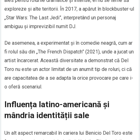
ales pentru rolurile dramatice și intense, el nu se teme să
exploreze și alte teritorii. În 2017, a apărut în blockbuster-ul
„Star Wars: The Last Jedi”, interpretând un personaj
ambiguu și imprevizibil numit DJ.
De asemenea, a experimentat și în comedie neagră, cum ar
fi rolul său din „The French Dispatch” (2021), unde a jucat un
artist încarcerat. Această diversitate a demonstrat că Del
Toro nu este un actor limitat de un anumit tip de roluri, ci că
are capacitatea de a se adapta la orice provocare pe care i-
o oferă scenariul.
Influența latino-americană și
mândria identității sale
Un alt aspect remarcabil în cariera lui Benicio Del Toro este