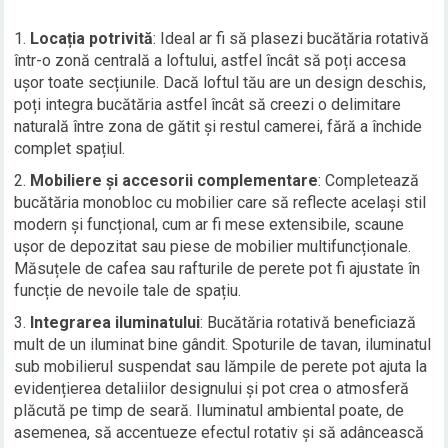
Locația potrivită
: Ideal ar fi să plasezi bucătăria rotativă
într-o zonă centrală a loftului, astfel încât să poți accesa
ușor toate secțiunile. Dacă loftul tău are un design deschis,
poți integra bucătăria astfel încât să creezi o delimitare
naturală între zona de gătit și restul camerei, fără a închide
complet spațiul.
Mobiliere și accesorii complementare
: Completează
bucătăria monobloc cu mobilier care să reflecte același stil
modern și funcțional, cum ar fi mese extensibile, scaune
ușor de depozitat sau piese de mobilier multifuncționale.
Măsuțele de cafea sau rafturile de perete pot fi ajustate în
funcție de nevoile tale de spațiu.
Integrarea iluminatului
: Bucătăria rotativă beneficiază
mult de un iluminat bine gândit. Spoturile de tavan, iluminatul
sub mobilierul suspendat sau lămpile de perete pot ajuta la
evidențierea detaliilor designului și pot crea o atmosferă
plăcută pe timp de seară. Iluminatul ambiental poate, de
asemenea, să accentueze efectul rotativ și să adâncească