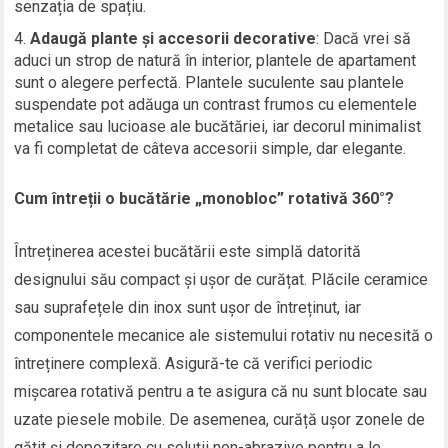
senzația de spațiu.
Adaugă plante și accesorii decorative
: Dacă vrei să
aduci un strop de natură în interior, plantele de apartament
sunt o alegere perfectă. Plantele suculente sau plantele
suspendate pot adăuga un contrast frumos cu elementele
metalice sau lucioase ale bucătăriei, iar decorul minimalist
va fi completat de câteva accesorii simple, dar elegante.
Cum întreții o bucătărie „monobloc” rotativă 360°?
Întreținerea acestei bucătării este simplă datorită
designului său compact și ușor de curățat. Plăcile ceramice
sau suprafețele din inox sunt ușor de întreținut, iar
componentele mecanice ale sistemului rotativ nu necesită o
întreținere complexă. Asigură-te că verifici periodic
mișcarea rotativă pentru a te asigura că nu sunt blocate sau
uzate piesele mobile. De asemenea, curăță ușor zonele de
gătit și depozitare cu soluții non-abrazive pentru a le