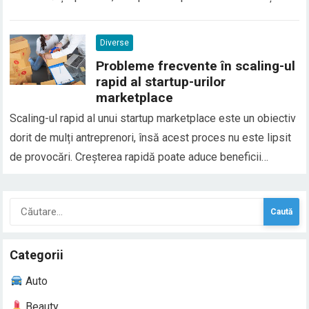
context, emoțiile trăite și situațiile din viața reală. În general,
șerpii în vis sunt asociați cu transformarea, frica, trădarea
Diverse
sau conflictele interioare, dar…
Probleme frecvente în scaling-ul
rapid al startup-urilor
marketplace
Scaling-ul rapid al unui startup marketplace este un obiectiv
dorit de mulți antreprenori, însă acest proces nu este lipsit
de provocări. Creșterea rapidă poate aduce beneficii
semnificative, cum ar fi un număr mai mare de clienți și
venituri mai mari, dar și riscuri asociate cu complexitatea
Caută
gestionării unei afaceri care…
după:
Categorii
Auto
Beauty