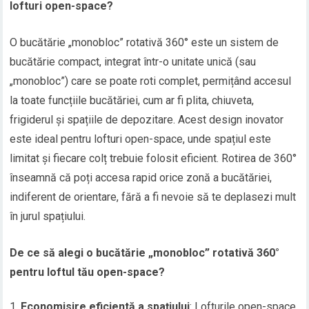
lofturi open-space?
O bucătărie „monobloc” rotativă 360° este un sistem de
bucătărie compact, integrat într-o unitate unică (sau
„monobloc”) care se poate roti complet, permițând accesul
la toate funcțiile bucătăriei, cum ar fi plita, chiuveta,
frigiderul și spațiile de depozitare. Acest design inovator
este ideal pentru lofturi open-space, unde spațiul este
limitat și fiecare colț trebuie folosit eficient. Rotirea de 360°
înseamnă că poți accesa rapid orice zonă a bucătăriei,
indiferent de orientare, fără a fi nevoie să te deplasezi mult
în jurul spațiului.
De ce să alegi o bucătărie „monobloc” rotativă 360°
pentru loftul tău open-space?
Economisire eficientă a spațiului
: Lofturile open-space