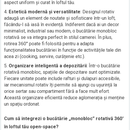
aspect uniform și curat în loftul tău.
Estetică modernă și versatilitate
: Designul rotativ
adaugă un element de noutate și sofisticare într-un loft,
făcându-l să iasă în evidență. Indiferent dacă ai un decor
minimalist, industrial sau modern, o bucătărie monobloc
rotativă se va integra perfect în stilul camerei. În plus,
rotirea 360° poate fi folosită pentru a adapta
funcționalitatea bucătăriei în funcție de activitățile tale din
acea zi (cooking, servire, curățenie etc.).
Organizare inteligentă a depozitării
: Într-o bucătărie
rotativă monobloc, spațiile de depozitare sunt optimizate.
Fiecare unitate poate include rafturi și dulapuri accesibile,
iar mecanismul rotativ îți permite să ajungi cu ușurință la
orice sertar sau compartiment fără a face mult efort.
Această organizare eficientă reduce aglomerația și menține
un spațiu ordonat.
Cum să integrezi o bucătărie „monobloc” rotativă 360°
în loftul tău open-space?