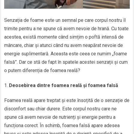
Senzația de foame este un semnal pe care corpul nostru îl
trimite pentru a ne spune că avem nevoie de hrană. Cu toate
acestea, există momente când simțim o poftă intensă de
mâncare, chiar și atunci când nu avem neapărat nevoie de
energie suplimentară. Aceasta este ceea ce numim „foame
falsă”. Dar ce stă de fapt în spatele acestei senzații și cum
o putem diferenția de foamea reală?
Deosebirea dintre foamea reală și foamea falsă
Foamea reală apare treptat și este însoțită de o senzație de
disconfort sau chiar durere. Este corpul nostru care ne
spune că avem nevoie de nutrienți și energie pentru a
funcționa corect. În schimb, foamea falsă apare adesea
brusc și este adesea însoțită de o dorință specifică de a