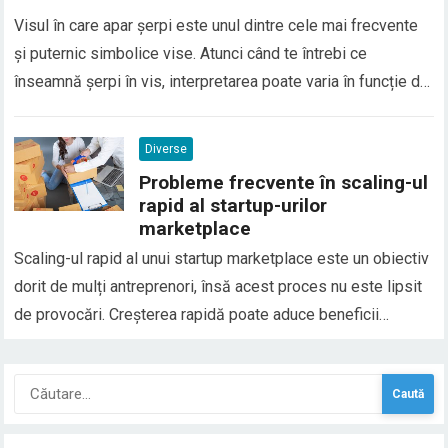
Visul în care apar șerpi este unul dintre cele mai frecvente
și puternic simbolice vise. Atunci când te întrebi ce
înseamnă șerpi în vis, interpretarea poate varia în funcție de
context, emoțiile trăite și situațiile din viața reală. În general,
șerpii în vis sunt asociați cu transformarea, frica, trădarea
Diverse
sau conflictele interioare, dar…
Probleme frecvente în scaling-ul
rapid al startup-urilor
marketplace
Scaling-ul rapid al unui startup marketplace este un obiectiv
dorit de mulți antreprenori, însă acest proces nu este lipsit
de provocări. Creșterea rapidă poate aduce beneficii
semnificative, cum ar fi un număr mai mare de clienți și
venituri mai mari, dar și riscuri asociate cu complexitatea
Caută
gestionării unei afaceri care…
după: