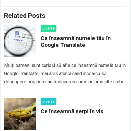
Related Posts
Diverse
Ce înseamnă numele tău în
Google Translate
Mulți oameni sunt curioși să afle ce înseamnă numele tău în
Google Translate, mai ales atunci când încearcă să
descopere originea sau traducerea numelui lor în alte limbi.
În realitate, majoritatea numelor proprii nu au o traducere
directă în Google Translate, deoarece numele sunt
Diverse
considerate elemente de identitate personală și, de…
Ce înseamnă șerpi în vis