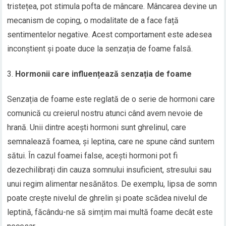
tristețea, pot stimula pofta de mâncare. Mâncarea devine un
mecanism de coping, o modalitate de a face față
sentimentelor negative. Acest comportament este adesea
inconștient și poate duce la senzația de foame falsă.
Hormonii care influențează senzația de foame
Senzația de foame este reglată de o serie de hormoni care
comunică cu creierul nostru atunci când avem nevoie de
hrană. Unii dintre acești hormoni sunt ghrelinul, care
semnalează foamea, și leptina, care ne spune când suntem
sătui. În cazul foamei false, acești hormoni pot fi
dezechilibrați din cauza somnului insuficient, stresului sau
unui regim alimentar nesănătos. De exemplu, lipsa de somn
poate crește nivelul de ghrelin și poate scădea nivelul de
leptină, făcându-ne să simțim mai multă foame decât este