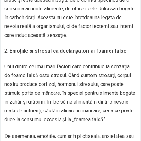
consuma anumite alimente, de obicei, cele dulci sau bogate
în carbohidrați. Aceasta nu este întotdeauna legată de
nevoia reală a organismului, ci de factori externi sau interni
care induc această senzație.
Emoțiile și stresul ca declanșatori ai foamei false
Unul dintre cei mai mari factori care contribuie la senzația
de foame falsă este stresul. Când suntem stresați, corpul
nostru produce cortizol, hormonul stresului, care poate
stimula pofta de mâncare, în special pentru alimente bogate
în zahăr și grăsimi. În loc să ne alimentăm dintr-o nevoie
reală de nutrienți, căutăm alinare în mâncare, ceea ce poate
duce la consumul excesiv și la „foamea falsă”.
De asemenea, emoțiile, cum ar fi plictiseala, anxietatea sau