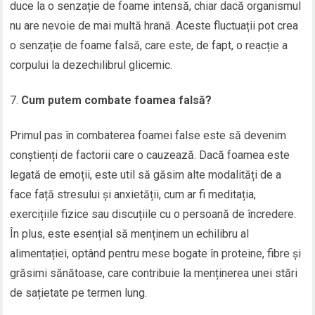
duce la o senzație de foame intensă, chiar dacă organismul
nu are nevoie de mai multă hrană. Aceste fluctuații pot crea
o senzație de foame falsă, care este, de fapt, o reacție a
corpului la dezechilibrul glicemic.
Cum putem combate foamea falsă?
Primul pas în combaterea foamei false este să devenim
conștienți de factorii care o cauzează. Dacă foamea este
legată de emoții, este util să găsim alte modalități de a
face față stresului și anxietății, cum ar fi meditația,
exercițiile fizice sau discuțiile cu o persoană de încredere.
În plus, este esențial să menținem un echilibru al
alimentației, optând pentru mese bogate în proteine, fibre și
grăsimi sănătoase, care contribuie la menținerea unei stări
de sațietate pe termen lung.