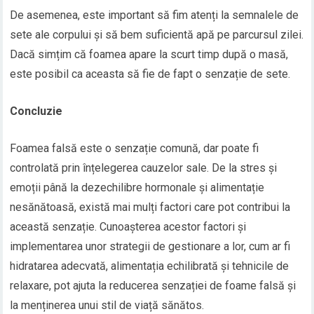
De asemenea, este important să fim atenți la semnalele de
sete ale corpului și să bem suficientă apă pe parcursul zilei.
Dacă simțim că foamea apare la scurt timp după o masă,
este posibil ca aceasta să fie de fapt o senzație de sete.
Concluzie
Foamea falsă este o senzație comună, dar poate fi
controlată prin înțelegerea cauzelor sale. De la stres și
emoții până la dezechilibre hormonale și alimentație
nesănătoasă, există mai mulți factori care pot contribui la
această senzație. Cunoașterea acestor factori și
implementarea unor strategii de gestionare a lor, cum ar fi
hidratarea adecvată, alimentația echilibrată și tehnicile de
relaxare, pot ajuta la reducerea senzației de foame falsă și
la menținerea unui stil de viață sănătos.