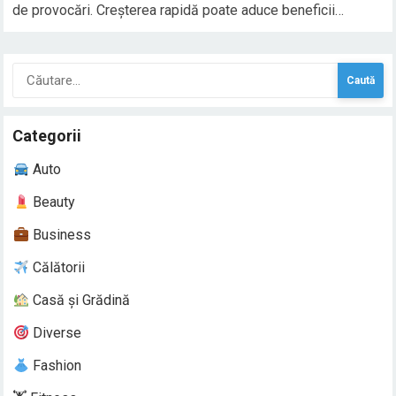
de provocări. Creșterea rapidă poate aduce beneficii
semnificative, cum ar fi un număr mai mare de clienți și
venituri mai mari, dar și riscuri asociate cu complexitatea
Caută
gestionării unei afaceri care…
după:
Categorii
Auto
Beauty
Business
Călătorii
Casă și Grădină
Diverse
Fashion