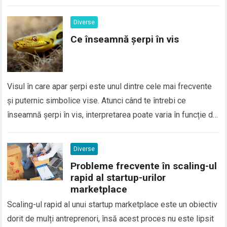
În realitate, majoritatea numelor proprii nu au o traducere
directă în Google Translate, deoarece numele sunt
Diverse
considerate elemente de identitate personală și, de…
Ce înseamnă șerpi în vis
Visul în care apar șerpi este unul dintre cele mai frecvente
și puternic simbolice vise. Atunci când te întrebi ce
înseamnă șerpi în vis, interpretarea poate varia în funcție de
context, emoțiile trăite și situațiile din viața reală. În general,
șerpii în vis sunt asociați cu transformarea, frica, trădarea
Diverse
sau conflictele interioare, dar…
Probleme frecvente în scaling-ul
rapid al startup-urilor
marketplace
Scaling-ul rapid al unui startup marketplace este un obiectiv
dorit de mulți antreprenori, însă acest proces nu este lipsit