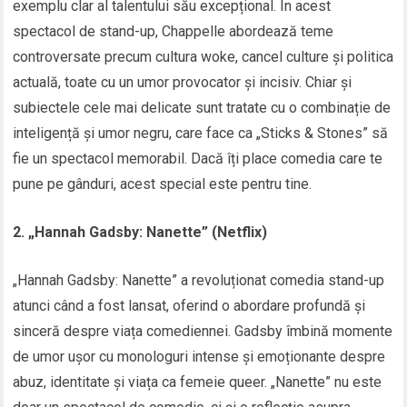
exemplu clar al talentului său excepțional. În acest
spectacol de stand-up, Chappelle abordează teme
controversate precum cultura woke, cancel culture și politica
actuală, toate cu un umor provocator și incisiv. Chiar și
subiectele cele mai delicate sunt tratate cu o combinație de
inteligență și umor negru, care face ca „Sticks & Stones” să
fie un spectacol memorabil. Dacă îți place comedia care te
pune pe gânduri, acest special este pentru tine.
2. „Hannah Gadsby: Nanette” (Netflix)
„Hannah Gadsby: Nanette” a revoluționat comedia stand-up
atunci când a fost lansat, oferind o abordare profundă și
sinceră despre viața comediennei. Gadsby îmbină momente
de umor ușor cu monologuri intense și emoționante despre
abuz, identitate și viața ca femeie queer. „Nanette” nu este