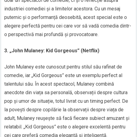
doar un spectacol de comedie, ci și o reflecție asupra
industriei comediei și a limitelor acestora. Cu un mesaj
puternic și o performanță deosebită, acest special este o
alegere perfectă pentru cei care vor să vadă comedia dintr-
o perspectivă mai profundă și provocatoare.
3. „John Mulaney: Kid Gorgeous” (Netflix)
John Mulaney este cunoscut pentru stilul său rafinat de
comedie, iar „Kid Gorgeous” este un exemplu perfect al
talentului său. În acest spectacol, Mulaney combină
anecdote din viața sa personală, observații despre cultura
pop și umor de situație, totul livrat cu un timing perfect. De
la povești despre copilărie la observații despre viața de
adult, Mulaney reușește să facă fiecare subiect amuzant și
relatabil. „Kid Gorgeous” este o alegere excelentă pentru
cei care preferă comedia elegantă și inteligentă.