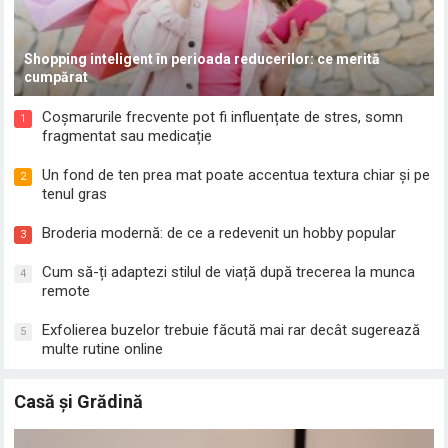
Shopping inteligent în perioada reducerilor: ce merită
cumpărat
Coșmarurile frecvente pot fi influențate de stres, somn
1
fragmentat sau medicație
Un fond de ten prea mat poate accentua textura chiar și pe
2
tenul gras
Broderia modernă: de ce a redevenit un hobby popular
3
Cum să-ți adaptezi stilul de viață după trecerea la munca
4
remote
Exfolierea buzelor trebuie făcută mai rar decât sugerează
5
multe rutine online
Casă și Grădină