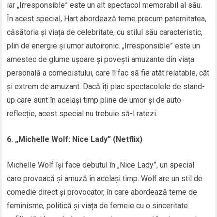
iar „Irresponsible” este un alt spectacol memorabil al său.
În acest special, Hart abordează teme precum paternitatea,
căsătoria și viața de celebritate, cu stilul său caracteristic,
plin de energie și umor autoironic. „Irresponsible” este un
amestec de glume ușoare și povești amuzante din viața
personală a comedistului, care îl fac să fie atât relatable, cât
și extrem de amuzant. Dacă îți plac spectacolele de stand-
up care sunt în același timp pline de umor și de auto-
reflecție, acest special nu trebuie să-l ratezi.
6. „Michelle Wolf: Nice Lady” (Netflix)
Michelle Wolf își face debutul în „Nice Lady”, un special
care provoacă și amuză în același timp. Wolf are un stil de
comedie direct și provocator, în care abordează teme de
feminisme, politică și viața de femeie cu o sinceritate