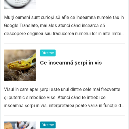
Mulți oameni sunt curioși să afle ce înseamnă numele tău în
Google Translate, mai ales atunci când încearcă să
descopere originea sau traducerea numelui lor în alte limbi.
În realitate, majoritatea numelor proprii nu au o traducere
directă în Google Translate, deoarece numele sunt
Diverse
considerate elemente de identitate personală și, de…
Ce înseamnă șerpi în vis
Visul în care apar șerpi este unul dintre cele mai frecvente
și puternic simbolice vise. Atunci când te întrebi ce
înseamnă șerpi în vis, interpretarea poate varia în funcție de
context, emoțiile trăite și situațiile din viața reală. În general,
șerpii în vis sunt asociați cu transformarea, frica, trădarea
Diverse