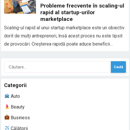
sau conflictele interioare, dar…
Probleme frecvente în scaling-ul
rapid al startup-urilor
marketplace
Scaling-ul rapid al unui startup marketplace este un obiectiv
dorit de mulți antreprenori, însă acest proces nu este lipsit
de provocări. Creșterea rapidă poate aduce beneficii
semnificative, cum ar fi un număr mai mare de clienți și
venituri mai mari, dar și riscuri asociate cu complexitatea
Caută
gestionării unei afaceri care…
după:
Categorii
Auto
Beauty
Business
Călătorii