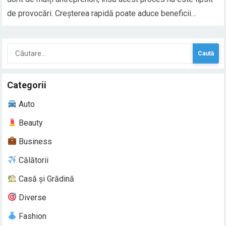
de provocări. Creșterea rapidă poate aduce beneficii
semnificative, cum ar fi un număr mai mare de clienți și
venituri mai mari, dar și riscuri asociate cu complexitatea
Caută
gestionării unei afaceri care…
după:
Categorii
Auto
Beauty
Business
Călătorii
Casă și Grădină
Diverse
Fashion