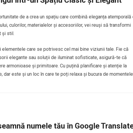
ortunitate de a crea un spațiu care combină eleganța atemporală 
ui, culorilor, materialelor și accesoriilor, vei reuși să transformi
și stil.
gi elementele care se potrivesc cel mai bine viziunii tale. Fie că
orii elegante sau soluții de iluminat sofisticate, asigură-te că
e armonioase și primitoare. Cu puțină planificare și atenție la
ne, dar este și un loc în care te poți relaxa și bucura de momentele
seamnă numele tău în Google Translat