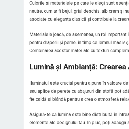
Culorile și materialele pe care le alegi sunt esenți
neutre, cum ar fi bejul, griul deschis, alb crem și
asociate cu eleganța clasică și contribuie la crea
Materialele joacă, de asemenea, un rol important î
pentru draperii și perne, în timp ce lemnul masiv ș
Combinarea acestor materiale cu texturi complement
Lumină și Ambianță: Crearea
Iluminatul este crucial pentru a pune în valoare de
sau aplice de perete cu abajururi din stofă pot a
fie caldă și blândă pentru a crea o atmosferă relax
Asigură-te că lumina este bine distribuită în într
elemente ale designului tău. În plus, poți adăuga 