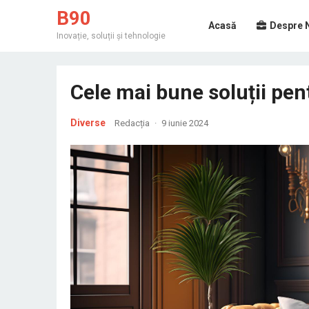
B90
Acasă
Despre 
Inovație, soluții și tehnologie
Cele mai bune soluții pen
Diverse
Redacția
·
9 iunie 2024