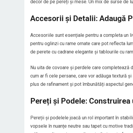
decor de pe pereți și mese. Un mix de surse de lum
Accesorii și Detalii: Adaugă P
Accesoriile sunt esențiale pentru a completa un li
pentru oglinzi cu rame ornate care pot reflecta l
de perete cu cadrane elegante și tablourile cu rame
Nu uita de covoare și perdele care completează d
cum ar fi cele persane, care vor adăuga textură și 
plus de rafinament și pot îmbunătăți aspectul gene
Pereți și Podele: Construirea
Pereții și podelele joacă un rol important în stabil
vopsele în nuanțe neutre sau tapet cu motive tradi