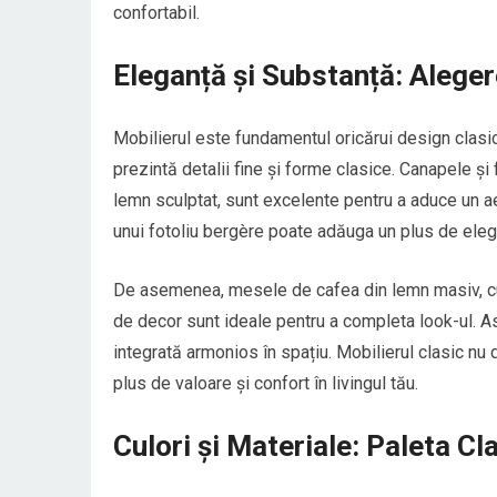
confortabil.
Eleganță și Substanță: Aleger
Mobilierul este fundamentul oricărui design clasic
prezintă detalii fine și forme clasice. Canapele și f
lemn sculptat, sunt excelente pentru a aduce un aer
unui fotoliu bergère poate adăuga un plus de eleg
De asemenea, mesele de cafea din lemn masiv, cu de
de decor sunt ideale pentru a completa look-ul. A
integrată armonios în spațiu. Mobilierul clasic nu 
plus de valoare și confort în livingul tău.
Culori și Materiale: Paleta Cl