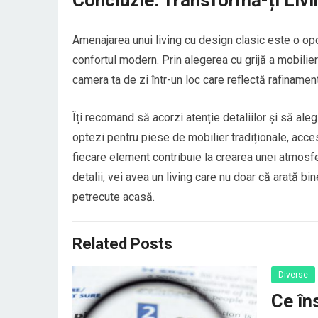
Amenajarea unui living cu design clasic este o op
confortul modern. Prin alegerea cu grijă a mobilierul
camera ta de zi într-un loc care reflectă rafinament 
Îți recomand să acorzi atenție detaliilor și să ale
optezi pentru piese de mobilier tradiționale, acces
fiecare element contribuie la crearea unei atmosfer
detalii, vei avea un living care nu doar că arată bi
petrecute acasă.
Related Posts
Diverse
Ce în