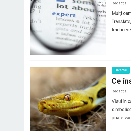
Redacția
·
Mulți oam
Translate
traducerea
au o trad
elemente 
Diverse
Ce în
Redacția
·
Visul în 
simbolice
poate vari
general, ș