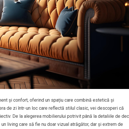
ent și confort, oferind un spațiu care combină estetică și
ra de zi într-un loc care reflectă stilul clasic, vei descoperi că
ctiv. De la alegerea mobilierului potrivit până la detaliile de de
 un living care să fie nu doar vizual atrăgător, dar și extrem de