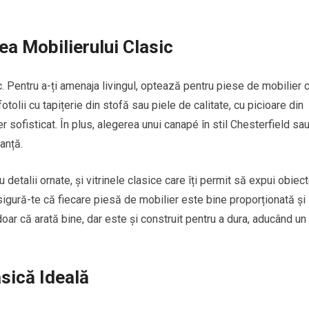
ea Mobilierului Clasic
. Pentru a-ți amenaja livingul, optează pentru piese de mobilier 
otolii cu tapițerie din stofă sau piele de calitate, cu picioare din
 sofisticat. În plus, alegerea unui canapé în stil Chesterfield sau
anță.
talii ornate, și vitrinele clasice care îți permit să expui obiec
sigură-te că fiecare piesă de mobilier este bine proporționată și
doar că arată bine, dar este și construit pentru a dura, aducând un
asică Ideală