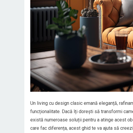
Un living cu design clasic emană eleganță, rafinam
funcționalitate. Dacă îți dorești să transformi came
există numeroase soluții pentru a atinge acest obie
care fac diferența, acest ghid te va ajuta să creezi