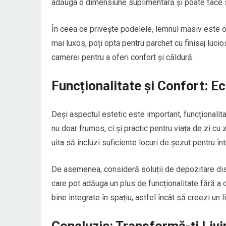
adăuga o dimensiune suplimentară și poate face spa
În ceea ce privește podelele, lemnul masiv este o
mai luxos, poți opta pentru parchet cu finisaj luc
camerei pentru a oferi confort și căldură.
Funcționalitate și Confort: Ech
Deși aspectul estetic este important, funcționalitat
nu doar frumos, ci și practic pentru viața de zi cu 
uita să incluzi suficiente locuri de șezut pentru în
De asemenea, consideră soluții de depozitare discr
care pot adăuga un plus de funcționalitate fără a
bine integrate în spațiu, astfel încât să creezi un li
Concluzie: Transformă-ți Livin