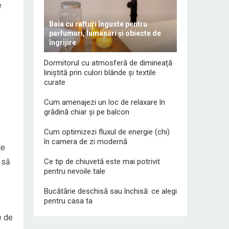
e
Baia cu rafturi înguste pentru
parfumuri, lumânări și obiecte de
îngrijire
Dormitorul cu atmosferă de dimineață
liniștită prin culori blânde și textile
curate
Cum amenajezi un loc de relaxare în
grădină chiar și pe balcon
Cum optimizezi fluxul de energie (chi)
în camera de zi modernă
te
 să
Ce tip de chiuvetă este mai potrivit
pentru nevoile tale
Bucătărie deschisă sau închisă: ce alegi
pentru casa ta
e de