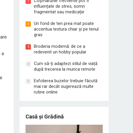
Coșmarurile frecvente pot fi
1
influențate de stres, somn
fragmentat sau medicație
Un fond de ten prea mat poate
2
accentua textura chiar și pe tenul
gras
care
Broderia modernă: de ce a
3
redevenit un hobby popular
 a
Cum să-ți adaptezi stilul de viață
4
după trecerea la munca remote
te
Exfolierea buzelor trebuie făcută
5
mai rar decât sugerează multe
rutine online
Casă și Grădină