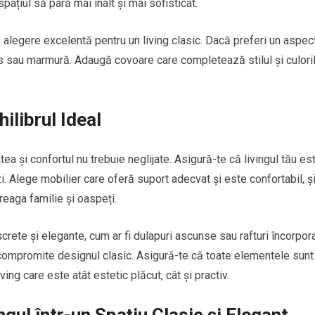
țiul să pară mai înalt și mai sofisticat.
 alegere excelentă pentru un living clasic. Dacă preferi un aspec
ios sau marmură. Adaugă covoare care completează stilul și culori
ilibrul Ideal
ea și confortul nu trebuie neglijate. Asigură-te că livingul tău es
zi. Alege mobilier care oferă suport adecvat și este confortabil, ș
treaga familie și oaspeți.
ete și elegante, cum ar fi dulapuri ascunse sau rafturi încorpora
 compromite designul clasic. Asigură-te că toate elementele sunt
ving care este atât estetic plăcut, cât și practiv.
gul într-un Spațiu Clasic și Elegant