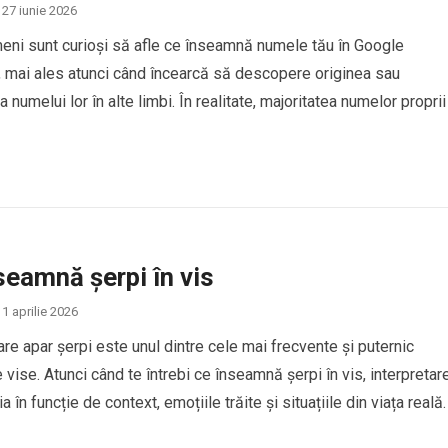
27 iunie 2026
eni sunt curioși să afle ce înseamnă numele tău în Google
, mai ales atunci când încearcă să descopere originea sau
 numelui lor în alte limbi. În realitate, majoritatea numelor proprii
ucere directă în Google Translate, deoarece numele sunt conside
de identitate personală și, de…
seamnă șerpi în vis
1 aprilie 2026
care apar șerpi este unul dintre cele mai frecvente și puternic
 vise. Atunci când te întrebi ce înseamnă șerpi în vis, interpretar
a în funcție de context, emoțiile trăite și situațiile din viața reală.
erpii în vis sunt asociați cu transformarea, frica, trădarea sau