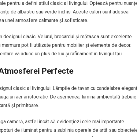
ale pentru a defini stilul clasic al livingului. Optează pentru nuanț
 nuanțe de albastru sau verde închis. Aceste culori sunt adesea
rea unei atmosfere calmante și sofisticate.
n designul clasic. Velurul, brocardul și mătasea sunt excelente
i marmura pot fi utilizate pentru mobilier și elemente de decor.
are va aduce un plus de lux și rafinament în livingul tău.
 Atmosferei Perfecte
signul clasic al livingului. Lămpile de tavan cu candelabre elegan
dăuga un aer aristocratic. De asemenea, lumina ambientală trebuie
antă și primitoare.
eaga cameră, astfel încât să evidențiezi cele mai importante
spoturi de iluminat pentru a sublinia operele de artă sau obiectel