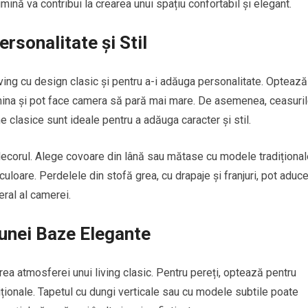
ină va contribui la crearea unui spațiu confortabil și elegant.
ersonalitate și Stil
ving cu design clasic și pentru a-i adăuga personalitate. Optează
umina și pot face camera să pară mai mare. De asemenea, ceasuri
 clasice sunt ideale pentru a adăuga caracter și stil.
ecorul. Alege covoare din lână sau mătase cu modele tradițional
culoare. Perdelele din stofă grea, cu drapaje și franjuri, pot aduc
ral al camerei.
 unei Baze Elegante
irea atmosferei unui living clasic. Pentru pereți, optează pentru
ționale. Tapetul cu dungi verticale sau cu modele subtile poate