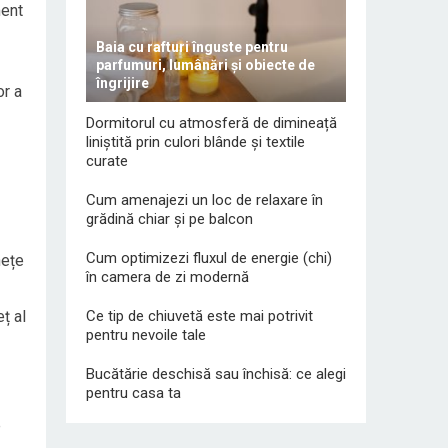
ment
Baia cu rafturi înguste pentru
parfumuri, lumânări și obiecte de
îngrijire
or a
Dormitorul cu atmosferă de dimineață
liniștită prin culori blânde și textile
curate
Cum amenajezi un loc de relaxare în
grădină chiar și pe balcon
Cum optimizezi fluxul de energie (chi)
nețe
în camera de zi modernă
ț al
Ce tip de chiuvetă este mai potrivit
pentru nevoile tale
Bucătărie deschisă sau închisă: ce alegi
pentru casa ta
e