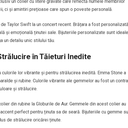
clusiv un colier cu litere gravate care reflectă numele membrilor
rii, ci și amintiri prețioase care spun o poveste personală.
de Taylor Swift la un concert recent. Brățara a fost personalizat
 și emoțională ținutei sale. Bijuteriile personalizate sunt ideal
un detaliu unic stilului tău.
trălucire în Tăieturi Inedite
culorile lor vibrante și pentru strălucirea inedită. Emma Stone a
maralde și rubine. Culorile vibrante ale gemmelor au fost un contr
loare și strălucire.
lier din rubine la Globurile de Aur. Gemmele din acest colier au
n accent perfect pentru ținuta sa de seară. Bijuteriile cu gemme s
us de strălucire oricărei ținute.