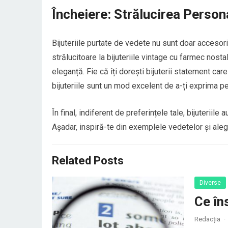
Încheiere: Strălucirea Persona
Bijuteriile purtate de vedete nu sunt doar accesorii,
strălucitoare la bijuteriile vintage cu farmec nos
eleganță. Fie că îți dorești bijuterii statement car
bijuteriile sunt un mod excelent de a-ți exprima pe
În final, indiferent de preferințele tale, bijuteriile
Așadar, inspiră-te din exemplele vedetelor și alege 
Related Posts
Diverse
Ce în
Redacția
·