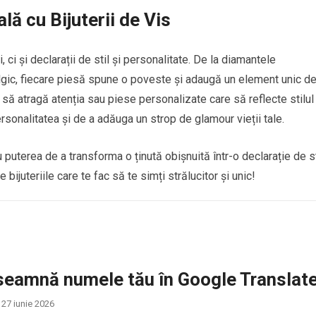
lă cu Bijuterii de Vis
 ci și declarații de stil și personalitate. De la diamantele
talgic, fiecare piesă spune o poveste și adaugă un element unic d
e să atragă atenția sau piese personalizate care să reflecte stilul 
rsonalitatea și de a adăuga un strop de glamour vieții tale.
 au puterea de a transforma o ținută obișnuită într-o declarație de st
bijuteriile care te fac să te simți strălucitor și unic!
seamnă numele tău în Google Translat
27 iunie 2026