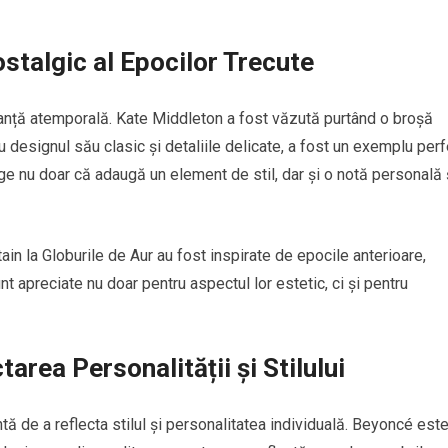
ostalgic al Epocilor Trecute
eganță atemporală. Kate Middleton a fost văzută purtând o broșă
cu designul său clasic și detaliile delicate, a fost un exemplu perf
ntage nu doar că adaugă un element de stil, dar și o notă personală 
tain la Globurile de Aur au fost inspirate de epocile anterioare,
nt apreciate nu doar pentru aspectul lor estetic, ci și pentru
tarea Personalității și Stilului
tă de a reflecta stilul și personalitatea individuală. Beyoncé est