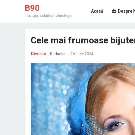
B90
Acasă
Despre 
Inovație, soluții și tehnologie
Cele mai frumoase bijuter
Diverse
Redacția
·
26 iunie 2024