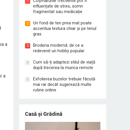
Coșmarurile frecvente pot fi
1
influențate de stres, somn
fragmentat sau medicație
Un fond de ten prea mat poate
2
t
accentua textura chiar și pe tenul
gras
sa a
Broderia modernă: de ce a
3
redevenit un hobby popular
Cum să-ți adaptezi stilul de viață
4
după trecerea la munca remote
r a
Exfolierea buzelor trebuie făcută
5
mai rar decât sugerează multe
rutine online
Casă și Grădină