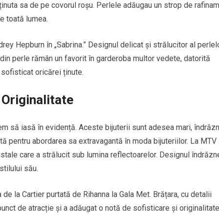
 ținuta sa de pe covorul roșu. Perlele adăugau un strop de rafina
 de toată lumea.
rey Hepburn în „Sabrina.” Designul delicat și strălucitor al perlel
e din perle rămân un favorit în garderoba multor vedete, datorită
 sofisticat oricărei ținute.
 Originalitate
tem să iasă în evidență. Aceste bijuterii sunt adesea mari, îndrăz
tă pentru abordarea sa extravagantă în moda bijuteriilor. La MTV
tale care a strălucit sub lumina reflectoarelor. Designul îndrăzne
stilului său.
de la Cartier purtată de Rihanna la Gala Met. Brățara, cu detalii
punct de atracție și a adăugat o notă de sofisticare și originalitat