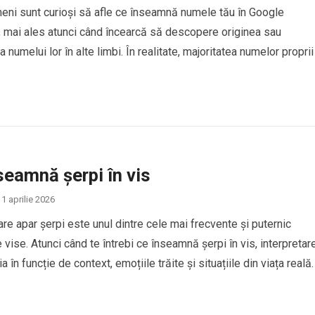
eni sunt curioși să afle ce înseamnă numele tău în Google
, mai ales atunci când încearcă să descopere originea sau
 numelui lor în alte limbi. În realitate, majoritatea numelor proprii
ucere directă în Google Translate, deoarece numele sunt conside
de identitate personală și, de…
seamnă șerpi în vis
1 aprilie 2026
care apar șerpi este unul dintre cele mai frecvente și puternic
 vise. Atunci când te întrebi ce înseamnă șerpi în vis, interpretar
a în funcție de context, emoțiile trăite și situațiile din viața reală.
erpii în vis sunt asociați cu transformarea, frica, trădarea sau
e interioare, dar…