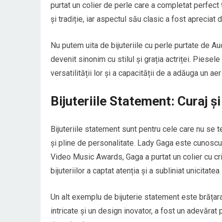
purtat un colier de perle care a completat perfect
și tradiție, iar aspectul său clasic a fost apreciat
Nu putem uita de bijuteriile cu perle purtate de Aud
devenit sinonim cu stilul și grația actriței. Piesel
versatilității lor și a capacității de a adăuga un aer
Bijuteriile Statement: Curaj și
Bijuteriile statement sunt pentru cele care nu se 
și pline de personalitate. Lady Gaga este cunoscu
Video Music Awards, Gaga a purtat un colier cu cris
bijuteriilor a captat atenția și a subliniat unicitatea 
Un alt exemplu de bijuterie statement este brățara 
intricate și un design inovator, a fost un adevărat 