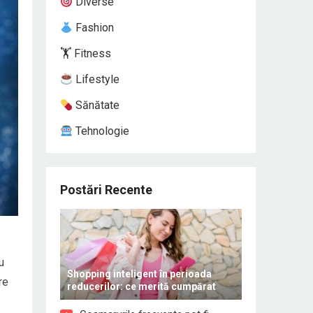
Diverse
Fashion
🏋️ Fitness
Lifestyle
Sănătate
Tehnologie
Postări Recente
u
Shopping inteligent în perioada
re
reducerilor: ce merită cumpărat