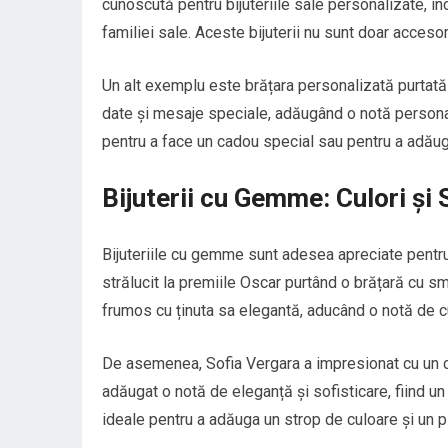
cunoscută pentru bijuteriile sale personalizate, in
familiei sale. Aceste bijuterii nu sunt doar acceso
Un alt exemplu este brățara personalizată purtată 
date și mesaje speciale, adăugând o notă personală
pentru a face un cadou special sau pentru a adăuga 
Bijuterii cu Gemme: Culori și S
Bijuteriile cu gemme sunt adesea apreciate pentru 
strălucit la premiile Oscar purtând o brățară cu s
frumos cu ținuta sa elegantă, aducând o notă de cu
De asemenea, Sofia Vergara a impresionat cu un co
adăugat o notă de eleganță și sofisticare, fiind u
ideale pentru a adăuga un strop de culoare și un pl