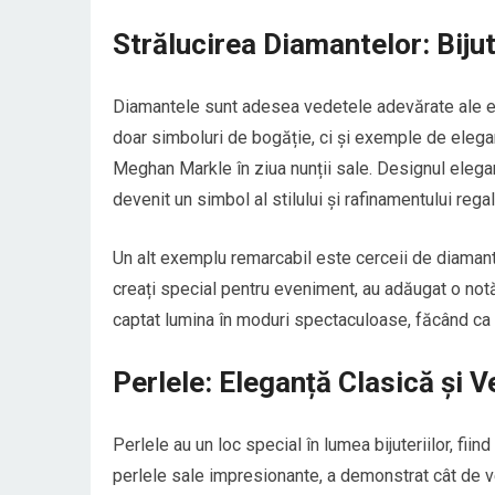
Strălucirea Diamantelor: Biju
Diamantele sunt adesea vedetele adevărate ale ev
doar simboluri de bogăție, ci și exemple de elega
Meghan Markle în ziua nunții sale. Designul elegan
devenit un simbol al stilului și rafinamentului regal
Un alt exemplu remarcabil este cerceii de diamant 
creați special pentru eveniment, au adăugat o notă
captat lumina în moduri spectaculoase, făcând ca 
Perlele: Eleganță Clasică și V
Perlele au un loc special în lumea bijuteriilor, fii
perlele sale impresionante, a demonstrat cât de v