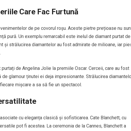
teriile Care Fac Furtună
enimentelor de pe covorul roșu. Aceste pietre prețioase nu sun
nță pură. Un exemplu remarcabil este inelul de diamant purtat de
t și strălucirea diamantelor au fost admirate de milioane, iar pie
.
purtați de Angelina Jolie la premiile Oscar. Cerceii, care au fost
 de glamour ținutei ei deja impresionante. Strălucirea diamantelo
fiecare mișcare a sa să fie un spectacol.
ersatilitate
nd asociate cu eleganța clasică și sofisticarea. Cate Blanchett, cu
ersatile pot fi acestea. La ceremonia de la Cannes, Blanchett a