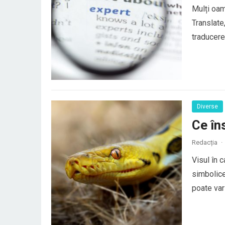
Mulți oam
Translate
traducerea
au o trad
elemente 
Diverse
Ce în
Redacția
·
Visul în 
simbolice
poate vari
general, ș
conflictel