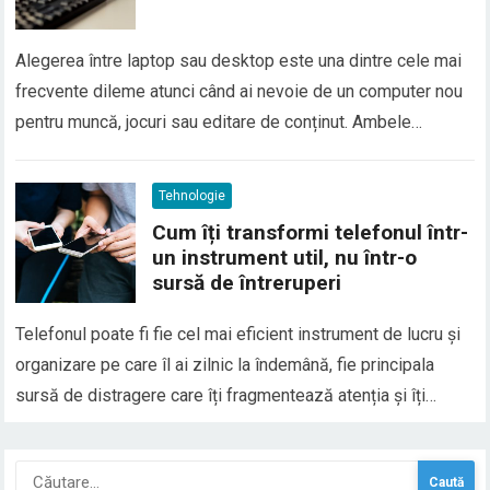
Alegerea între laptop sau desktop este una dintre cele mai
frecvente dileme atunci când ai nevoie de un computer nou
pentru muncă, jocuri sau editare de conținut. Ambele
variante au avantaje clare, dar și limitări, iar decizia corectă
depinde în mare măsură de modul în care vei folosi
Tehnologie
sistemul. Diferențele nu țin…
Cum îți transformi telefonul într-
un instrument util, nu într-o
sursă de întreruperi
Telefonul poate fi fie cel mai eficient instrument de lucru și
organizare pe care îl ai zilnic la îndemână, fie principala
sursă de distragere care îți fragmentează atenția și îți
reduce productivitatea, iar diferența nu ține de dispozitiv, ci
de modul în care îl configurezi și îl folosești. De ce…
Caută