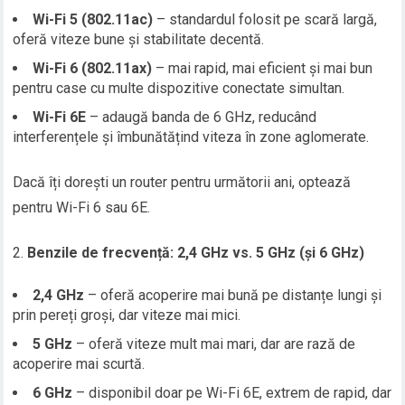
Wi-Fi 5 (802.11ac)
– standardul folosit pe scară largă,
oferă viteze bune și stabilitate decentă.
Wi-Fi 6 (802.11ax)
– mai rapid, mai eficient și mai bun
pentru case cu multe dispozitive conectate simultan.
Wi-Fi 6E
– adaugă banda de 6 GHz, reducând
interferențele și îmbunătățind viteza în zone aglomerate.
Dacă îți dorești un router pentru următorii ani, optează
pentru Wi-Fi 6 sau 6E.
Benzile de frecvență: 2,4 GHz vs. 5 GHz (și 6 GHz)
2,4 GHz
– oferă acoperire mai bună pe distanțe lungi și
prin pereți groși, dar viteze mai mici.
5 GHz
– oferă viteze mult mai mari, dar are rază de
acoperire mai scurtă.
6 GHz
– disponibil doar pe Wi-Fi 6E, extrem de rapid, dar