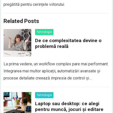
pregătită pentru cerințele viitorului.
Related Posts
Tehnologie
De ce complexitatea devine o
problemă reală
La prima vedere, un workflow complex pare mai performant.
Integrarea mai multor aplicații, automatizări avansate și
procese detaliate creează impresia de control și
optimizare. În realitate, fiecare layer suplimentar adaugă
fricțiune. Mai multe tool-uri înseamnă mai multe puncte de
Tehnologie
eroare, mai mult timp pentru mentenanță și o curbă de
Laptop sau desktop: ce alegi
învățare…
pentru muncă, jocuri și editare