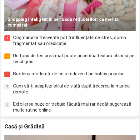
Shopping inteligent în perioada reducerilor: ce merită
cumpărat
Coșmarurile frecvente pot fi influențate de stres, somn
1
fragmentat sau medicație
Un fond de ten prea mat poate accentua textura chiar și pe
2
tenul gras
Broderia modernă: de ce a redevenit un hobby popular
3
Cum să-ți adaptezi stilul de viață după trecerea la munca
4
remote
Exfolierea buzelor trebuie făcută mai rar decât sugerează
5
multe rutine online
Casă și Grădină