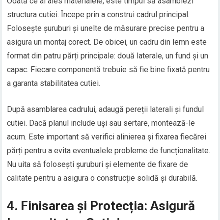
Odată ce ai ales materialele, este timpul să asamblezi
structura cutiei. Începe prin a construi cadrul principal.
Folosește șuruburi și unelte de măsurare precise pentru a
asigura un montaj corect. De obicei, un cadru din lemn este
format din patru părți principale: două laterale, un fund și un
capac. Fiecare componentă trebuie să fie bine fixată pentru
a garanta stabilitatea cutiei.
După asamblarea cadrului, adaugă pereții laterali și fundul
cutiei. Dacă planul include uși sau sertare, montează-le
acum. Este important să verifici alinierea și fixarea fiecărei
părți pentru a evita eventualele probleme de funcționalitate.
Nu uita să folosești șuruburi și elemente de fixare de
calitate pentru a asigura o construcție solidă și durabilă.
4. Finisarea și Protecția: Asigură