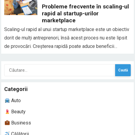
sau conflictele interioare, dar…
Probleme frecvente în scaling-ul
rapid al startup-urilor
marketplace
Scaling-ul rapid al unui startup marketplace este un obiectiv
dorit de mulți antreprenori, însă acest proces nu este lipsit
de provocări. Creșterea rapidă poate aduce beneficii
semnificative, cum ar fi un număr mai mare de clienți și
venituri mai mari, dar și riscuri asociate cu complexitatea
Caută
gestionării unei afaceri care…
după:
Categorii
Auto
Beauty
Business
Călătorii