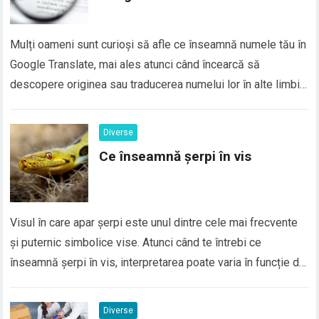
Mulți oameni sunt curioși să afle ce înseamnă numele tău în
Google Translate, mai ales atunci când încearcă să
descopere originea sau traducerea numelui lor în alte limbi.
În realitate, majoritatea numelor proprii nu au o traducere
directă în Google Translate, deoarece numele sunt
Diverse
considerate elemente de identitate personală și, de…
Ce înseamnă șerpi în vis
Visul în care apar șerpi este unul dintre cele mai frecvente
și puternic simbolice vise. Atunci când te întrebi ce
înseamnă șerpi în vis, interpretarea poate varia în funcție de
context, emoțiile trăite și situațiile din viața reală. În general,
șerpii în vis sunt asociați cu transformarea, frica, trădarea
Diverse