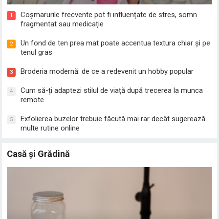
Coșmarurile frecvente pot fi influențate de stres, somn
1
fragmentat sau medicație
Un fond de ten prea mat poate accentua textura chiar și pe
2
tenul gras
Broderia modernă: de ce a redevenit un hobby popular
3
Cum să-ți adaptezi stilul de viață după trecerea la munca
4
remote
Exfolierea buzelor trebuie făcută mai rar decât sugerează
5
multe rutine online
Casă și Grădină