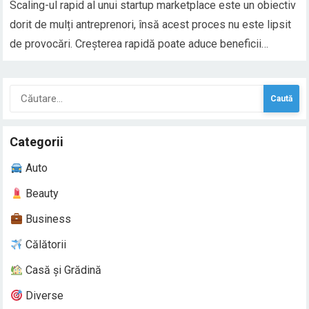
Scaling-ul rapid al unui startup marketplace este un obiectiv
dorit de mulți antreprenori, însă acest proces nu este lipsit
de provocări. Creșterea rapidă poate aduce beneficii
semnificative, cum ar fi un număr mai mare de clienți și
venituri mai mari, dar și riscuri asociate cu complexitatea
Caută
gestionării unei afaceri care…
după:
Categorii
Auto
Beauty
Business
Călătorii
Casă și Grădină
Diverse