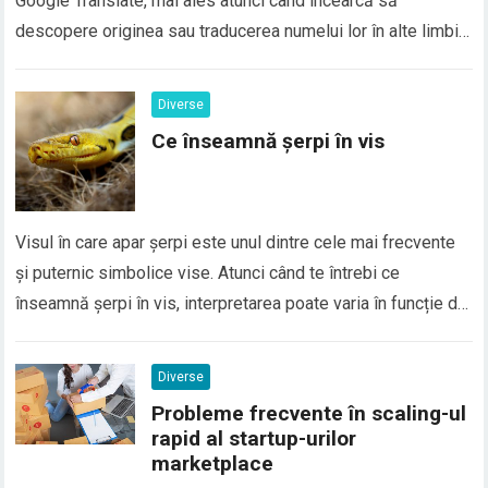
Google Translate, mai ales atunci când încearcă să
descopere originea sau traducerea numelui lor în alte limbi.
În realitate, majoritatea numelor proprii nu au o traducere
directă în Google Translate, deoarece numele sunt
Diverse
considerate elemente de identitate personală și, de…
Ce înseamnă șerpi în vis
Visul în care apar șerpi este unul dintre cele mai frecvente
și puternic simbolice vise. Atunci când te întrebi ce
înseamnă șerpi în vis, interpretarea poate varia în funcție de
context, emoțiile trăite și situațiile din viața reală. În general,
șerpii în vis sunt asociați cu transformarea, frica, trădarea
Diverse
sau conflictele interioare, dar…
Probleme frecvente în scaling-ul
rapid al startup-urilor
marketplace