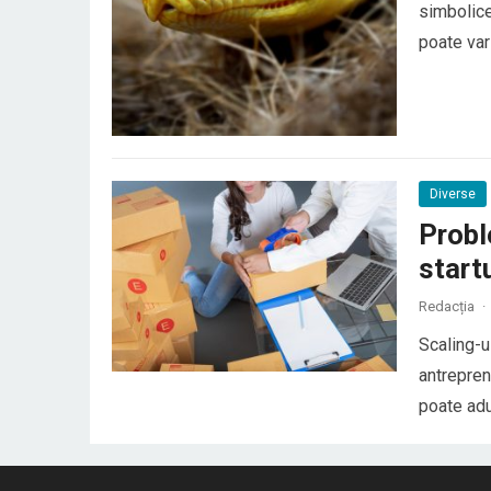
simbolice
poate vari
general, ș
conflictel
Diverse
Probl
start
Redacția
·
Scaling-u
antrepren
poate adu
venituri 
afaceri c