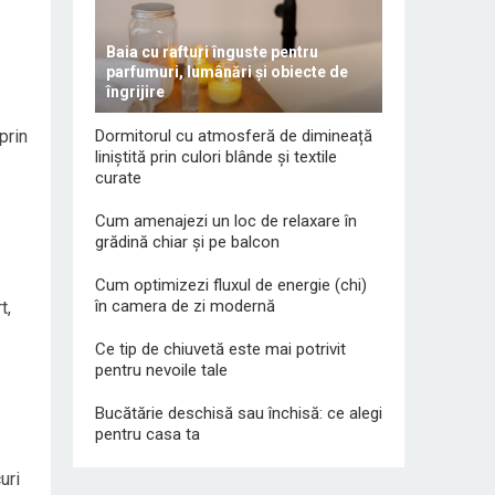
Baia cu rafturi înguste pentru
parfumuri, lumânări și obiecte de
îngrijire
Dormitorul cu atmosferă de dimineață
prin
liniștită prin culori blânde și textile
curate
Cum amenajezi un loc de relaxare în
grădină chiar și pe balcon
Cum optimizezi fluxul de energie (chi)
în camera de zi modernă
t,
Ce tip de chiuvetă este mai potrivit
pentru nevoile tale
Bucătărie deschisă sau închisă: ce alegi
pentru casa ta
uri