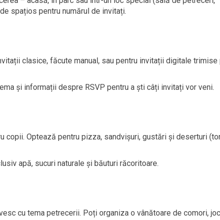
rea – acasă, în parc sau într-un loc special (sală de petreceri,
 de spațios pentru numărul de invitați.
vitații clasice, făcute manual, sau pentru invitații digitale trimise 
tema și informații despre RSVP pentru a ști câți invitați vor veni.
 copii. Optează pentru pizza, sandvișuri, gustări și deserturi (tor
lusiv apă, sucuri naturale și băuturi răcoritoare.
ivesc cu tema petrecerii. Poți organiza o vânătoare de comori, joc