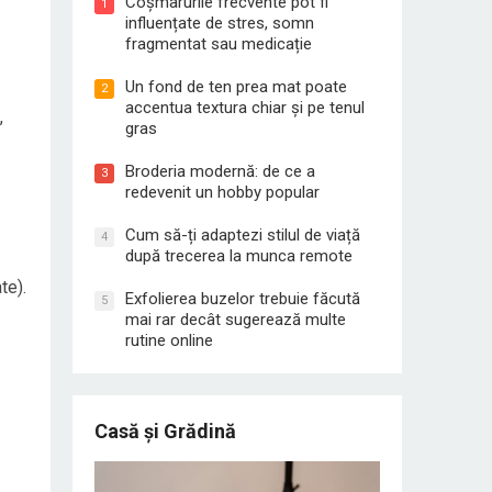
Coșmarurile frecvente pot fi
1
influențate de stres, somn
fragmentat sau medicație
Un fond de ten prea mat poate
2
accentua textura chiar și pe tenul
,
gras
Broderia modernă: de ce a
3
redevenit un hobby popular
Cum să-ți adaptezi stilul de viață
4
după trecerea la munca remote
te).
Exfolierea buzelor trebuie făcută
5
mai rar decât sugerează multe
rutine online
Casă și Grădină