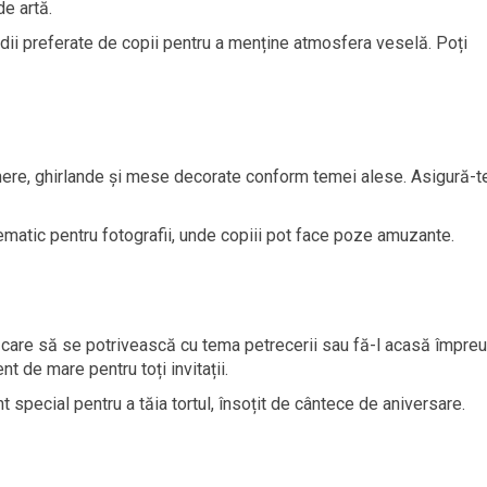
de artă.
ii preferate de copii pentru a menține atmosfera veselă. Poți
ere, ghirlande și mese decorate conform temei alese. Asigură-t
matic pentru fotografii, unde copiii pot face poze amuzante.
care să se potrivească cu tema petrecerii sau fă-l acasă împre
nt de mare pentru toți invitații.
special pentru a tăia tortul, însoțit de cântece de aniversare.