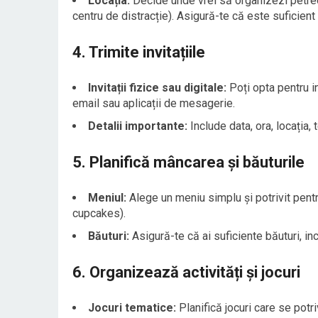
Locația:
Decide unde vrei să organizezi petrece
centru de distracție). Asigură-te că este suficient
4. Trimite invitațiile
Invitații fizice sau digitale:
Poți opta pentru in
email sau aplicații de mesagerie.
Detalii importante:
Include data, ora, locația, 
5. Planifică mâncarea și băuturile
Meniul:
Alege un meniu simplu și potrivit pentru
cupcakes).
Băuturi:
Asigură-te că ai suficiente băuturi, inc
6. Organizează activități și jocuri
Jocuri tematice:
Planifică jocuri care se potr