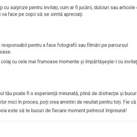
u surprize pentru invitați, cum ar fi jucării, dulciuri sau articole
i va face pe copii să se simtă apreciați.
responsabil pentru a face fotografii sau filmări pe parcursul
moase.
olaj cu cele mai frumoase momente și împărtășește-l cu invitați
l tău poate fi o experiență minunată, plină de distracție și bucur
elor mici în proces, poți crea amintiri de neuitat pentru toți. Fie că
heia este să te bucuri de fiecare moment petrecut împreună!