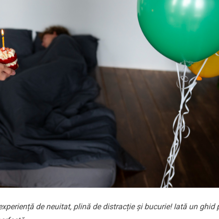
xperiență de neuitat, plină de distracție și bucurie! Iată un ghid