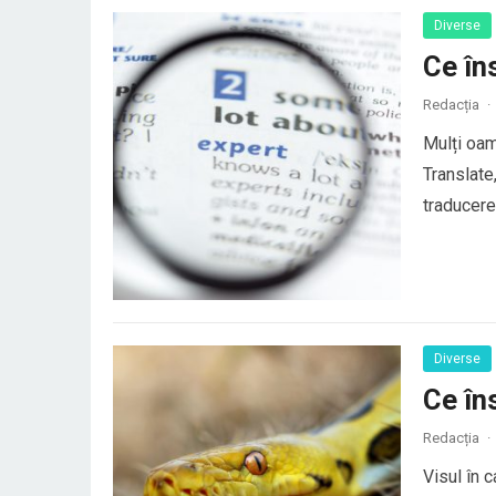
Diverse
Ce în
Redacția
·
Mulți oam
Translate
traducerea
au o trad
elemente 
Diverse
Ce în
Redacția
·
Visul în 