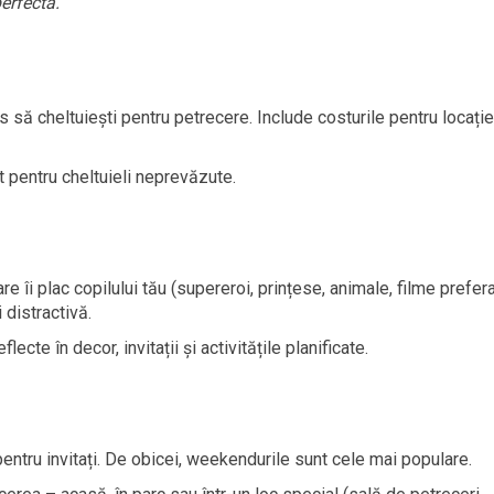
erfectă.
 să cheltuiești pentru petrecere. Include costurile pentru locație
 pentru cheltuieli neprevăzute.
 îi plac copilului tău (supereroi, prințese, animale, filme prefera
distractivă.
cte în decor, invitații și activitățile planificate.
entru invitați. De obicei, weekendurile sunt cele mai populare.