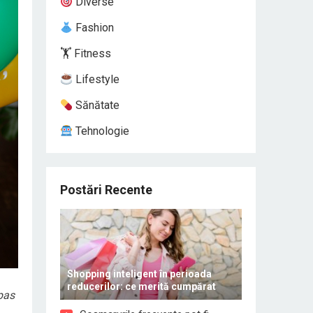
Diverse
Fashion
🏋️ Fitness
Lifestyle
Sănătate
Tehnologie
Postări Recente
Shopping inteligent în perioada
reducerilor: ce merită cumpărat
 pas