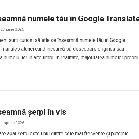
seamnă numele tău în Google Translat
27 iunie 2026
eni sunt curioși să afle ce înseamnă numele tău în Google
, mai ales atunci când încearcă să descopere originea sau
 numelui lor în alte limbi. În realitate, majoritatea numelor proprii
ucere directă în Google Translate, deoarece numele sunt conside
de identitate personală și, de…
seamnă șerpi în vis
1 aprilie 2026
care apar șerpi este unul dintre cele mai frecvente și puternic