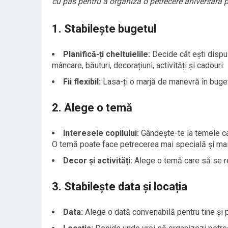
cu pas pentru a organiza o petrecere aniversară p
1. Stabilește bugetul
Planifică-ți cheltuielile:
Decide cât ești dispus
mâncare, băuturi, decorațiuni, activități și cadouri.
Fii flexibil:
Lasa-ți o marjă de manevră în buget
2. Alege o temă
Interesele copilului:
Gândește-te la temele care
O temă poate face petrecerea mai specială și mai 
Decor și activități:
Alege o temă care să se refle
3. Stabilește data și locația
Data:
Alege o dată convenabilă pentru tine și p