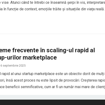
 vise. Atunci când te întrebi ce înseamnă șerpi în vis, interpretar
a în funcție de context, emoțiile trăite și situațiile din viața reală.
erpii în vis sunt asociați cu transformarea, frica, trădarea sau
e interioare, dar…
eme frecvente în scaling-ul rapid al
up-urilor marketplace
6 septembrie 2025
l rapid al unui startup marketplace este un obiectiv dorit de mulți
ori, însă acest proces nu este lipsit de provocări. Creșterea rapi
ce beneficii semnificative, cum ar fi un număr mai mare de clienți
mai mari, dar și riscuri asociate cu complexitatea gestionării unei
are…