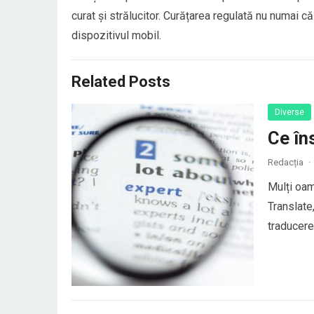
curat și strălucitor. Curățarea regulată nu numai că
dispozitivul mobil.
Related Posts
Diverse
Ce în
Redacția
·
Mulți oam
Translate
traducerea
au o trad
elemente 