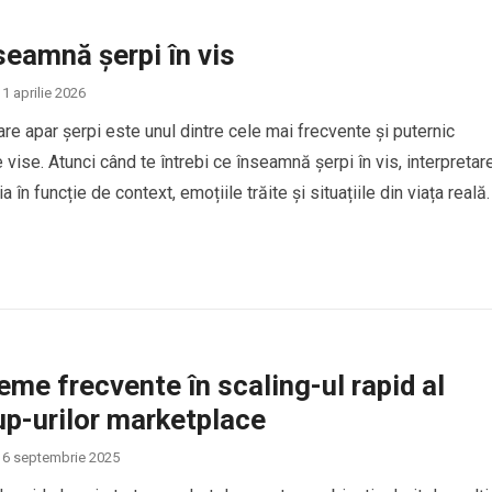
seamnă șerpi în vis
1 aprilie 2026
care apar șerpi este unul dintre cele mai frecvente și puternic
 vise. Atunci când te întrebi ce înseamnă șerpi în vis, interpretar
a în funcție de context, emoțiile trăite și situațiile din viața reală.
erpii în vis sunt asociați cu transformarea, frica, trădarea sau
e interioare, dar…
eme frecvente în scaling-ul rapid al
up-urilor marketplace
6 septembrie 2025