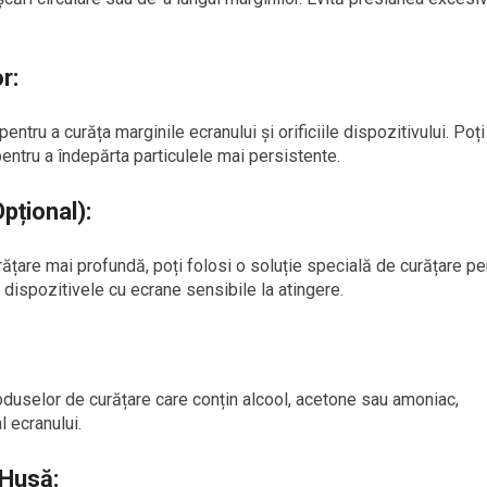
r:
tru a curăța marginile ecranului și orificiile dispozitivului. Poți
entru a îndepărta particulele mai persistente.
pțional):
ățare mai profundă, poți folosi o soluție specială de curățare pe
 dispozitivele cu ecrane sensibile la atingere.
roduselor de curățare care conțin alcool, acetone sau amoniac,
l ecranului.
 Husă: