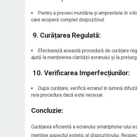
Pentru a preveni murdăria și amprentele în viito
care acoperă complet dispozitivul.
9.
Curățarea Regulată:
Efectuează această procedură de curățare regul
ajută la menținerea clarității ecranului și la prelun
10.
Verificarea Imperfecțiunilor:
După curățare, verifică ecranul în lumină difu
reia procedura dacă este necesar.
Concluzie:
Curățarea eficientă a ecranului smartphone-ului es
menține aspectul estetic al dispozitivului. Respec