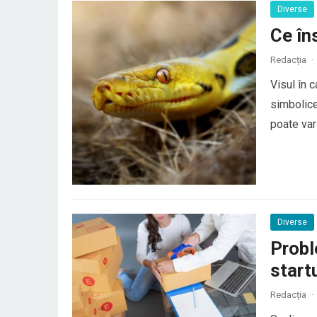
Diverse
Ce în
Redacția
·
Visul în 
simbolice
poate vari
general, ș
conflictel
Diverse
Probl
start
Redacția
·