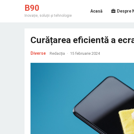
B90
Acasă
Despre 
Inovație, soluții și tehnologie
Curățarea eficientă a ec
Diverse
Redacția
·
15 februarie 2024