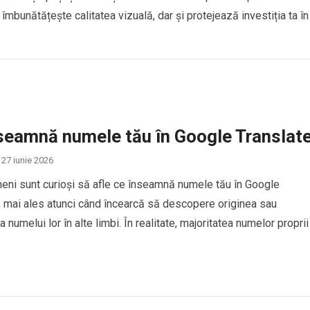
 îmbunătățește calitatea vizuală, dar și protejează investiția ta în
seamnă numele tău în Google Translat
27 iunie 2026
eni sunt curioși să afle ce înseamnă numele tău în Google
, mai ales atunci când încearcă să descopere originea sau
 numelui lor în alte limbi. În realitate, majoritatea numelor proprii
ucere directă în Google Translate, deoarece numele sunt conside
de identitate personală și, de…