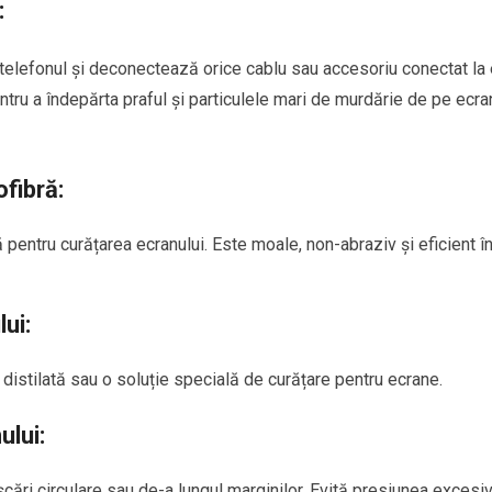
:
telefonul și deconectează orice cablu sau accesoriu conectat la 
ru a îndepărta praful și particulele mari de murdărie de pe ecra
ofibră:
 pentru curățarea ecranului. Este moale, non-abraziv și eficient î
ui:
 distilată sau o soluție specială de curățare pentru ecrane.
ului:
șcări circulare sau de-a lungul marginilor. Evită presiunea excesi