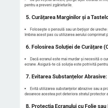
pentru a preveni zgârieturile.
5.
Curățarea Marginilor și a Tastelo
Folosește o pensulă sau un bețișor de ureche pen
îmbina acest pas cu utilizarea aerului comprimat p
6.
Folosirea Soluției de Curățare (O
Dacă ecranul este mai murdar și necesită o cur
ecrane. Asigură-te că soluția este potrivită pentru
7.
Evitarea Substanțelor Abrasive:
Evită utilizarea substanțelor abrazive sau a p
deoarece acestea pot deteriora stratul protector a
8.
Protecția Ecranului cu Folie sau