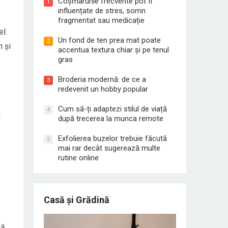
Coșmarurile frecvente pot fi
1
influențate de stres, somn
fragmentat sau medicație
el.
Un fond de ten prea mat poate
2
n și
accentua textura chiar și pe tenul
gras
Broderia modernă: de ce a
3
redevenit un hobby popular
Cum să-ți adaptezi stilul de viață
4
n
după trecerea la munca remote
Exfolierea buzelor trebuie făcută
5
mai rar decât sugerează multe
rutine online
Casă și Grădină
vă