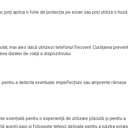
r, poți aplica o folie de protecție pe ecran sau poți utiliza o husă
at, mai ales dacă utilizezi telefonul frecvent. Curățarea preven
girea duratei de viață a dispozitivului.
ză pentru a detecta eventuale imperfecțiuni sau amprente rămase 
te esențială pentru o experiență de utilizare plăcută și pentru a
tă acești pași și folosește tehnici delicate pentru a păstra ecran