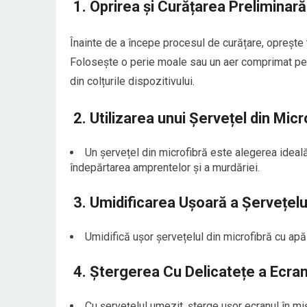
1.
Oprirea și Curățarea Preliminară
Înainte de a începe procesul de curățare, oprește 
Folosește o perie moale sau un aer comprimat pent
din colțurile dispozitivului.
2.
Utilizarea unui Șervețel din Micr
Un șervețel din microfibră este alegerea ideală
îndepărtarea amprentelor și a murdăriei.
3.
Umidificarea Ușoară a Șervețelul
Umidifică ușor șervețelul din microfibră cu apă
4.
Ștergerea Cu Delicatețe a Ecran
Cu șervețelul umezit, șterge ușor ecranul în mi