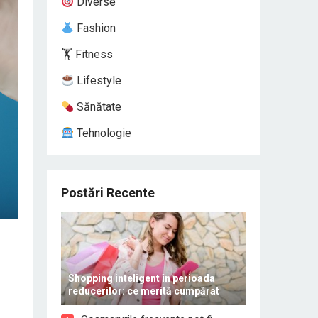
Diverse
Fashion
🏋️ Fitness
Lifestyle
Sănătate
Tehnologie
Postări Recente
Shopping inteligent în perioada
reducerilor: ce merită cumpărat