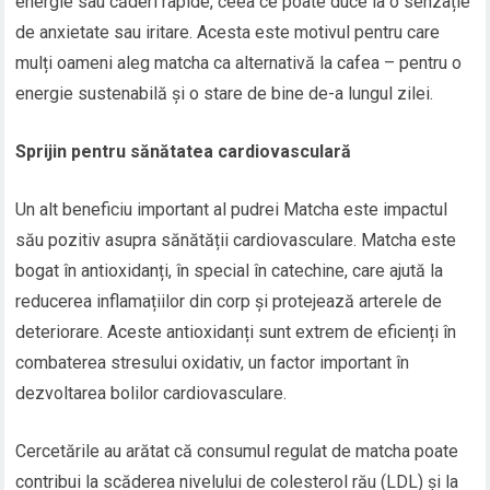
energie sau căderi rapide, ceea ce poate duce la o senzație
de anxietate sau iritare. Acesta este motivul pentru care
mulți oameni aleg matcha ca alternativă la cafea – pentru o
energie sustenabilă și o stare de bine de-a lungul zilei.
Sprijin pentru sănătatea cardiovasculară
Un alt beneficiu important al pudrei Matcha este impactul
său pozitiv asupra sănătății cardiovasculare. Matcha este
bogat în antioxidanți, în special în catechine, care ajută la
reducerea inflamațiilor din corp și protejează arterele de
deteriorare. Aceste antioxidanți sunt extrem de eficienți în
combaterea stresului oxidativ, un factor important în
dezvoltarea bolilor cardiovasculare.
Cercetările au arătat că consumul regulat de matcha poate
contribui la scăderea nivelului de colesterol rău (LDL) și la