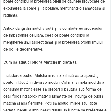
poate contribui la protejarea pielii de daunele provocate de
expunerea la soare și la poluare, menținând-o sănătoasă și
radiantă.
Antioxidanții din matcha ajută și la combaterea procesului
de îmbătrânire celulară, ceea ce poate contribui la
menținerea unui aspect tânăr și la protejarea organismului
de bolile degenerative.
Cum să adaugi pudra Matcha în dieta ta
Includerea pudrei Matcha în rutina zilnică este ușoară și
poate fi făcută în diverse moduri. Cel mai simplu mod de a
consuma matcha este să prepari o băutură sub formă de
ceai, folosind aproximativ o jumătate de linguriță de pudră
matcha și apă fierbinte. Poți să adaugi miere sau lapte
vegetal pentru a îmbunătăți gustul, în funcție de preferințele