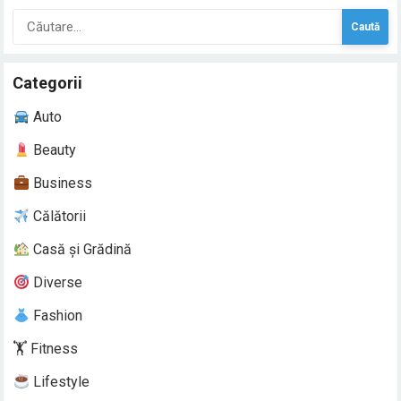
venituri mai mari, dar și riscuri asociate cu complexitatea
Caută
gestionării unei afaceri care…
după:
Categorii
Auto
Beauty
Business
Călătorii
Casă și Grădină
Diverse
Fashion
🏋️ Fitness
Lifestyle