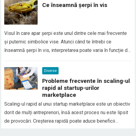
Ce înseamnă șerpi în vis
Visul în care apar șerpi este unul dintre cele mai frecvente
și puternic simbolice vise. Atunci când te întrebi ce
înseamnă șerpi în vis, interpretarea poate varia în funcție de
context, emoțiile trăite și situațiile din viața reală. În general,
șerpii în vis sunt asociați cu transformarea, frica, trădarea
Diverse
sau conflictele interioare, dar…
Probleme frecvente în scaling-ul
rapid al startup-urilor
marketplace
Scaling-ul rapid al unui startup marketplace este un obiectiv
dorit de mulți antreprenori, însă acest proces nu este lipsit
de provocări. Creșterea rapidă poate aduce beneficii
semnificative, cum ar fi un număr mai mare de clienți și