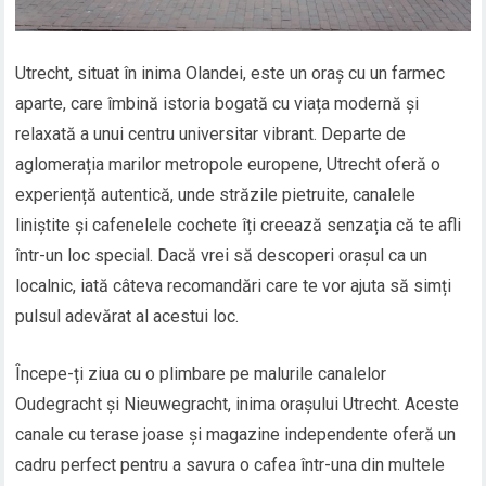
Utrecht, situat în inima Olandei, este un oraș cu un farmec
aparte, care îmbină istoria bogată cu viața modernă și
relaxată a unui centru universitar vibrant. Departe de
aglomerația marilor metropole europene, Utrecht oferă o
experiență autentică, unde străzile pietruite, canalele
liniștite și cafenelele cochete îți creează senzația că te afli
într-un loc special. Dacă vrei să descoperi orașul ca un
localnic, iată câteva recomandări care te vor ajuta să simți
pulsul adevărat al acestui loc.
Începe-ți ziua cu o plimbare pe malurile canalelor
Oudegracht și Nieuwegracht, inima orașului Utrecht. Aceste
canale cu terase joase și magazine independente oferă un
cadru perfect pentru a savura o cafea într-una din multele