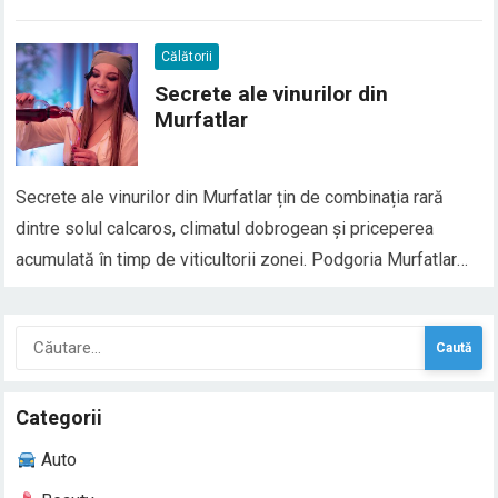
clădirile istorice care poartă amprenta stilului gotic și baroc,
până la construcțiile futuriste ale celebrului Santiago
Călătorii
Calatrava, un traseu arhitectural prin Valencia este o
Secrete ale vinurilor din
adevărată…
Murfatlar
Secrete ale vinurilor din Murfatlar țin de combinația rară
dintre solul calcaros, climatul dobrogean și priceperea
acumulată în timp de viticultorii zonei. Podgoria Murfatlar
este una dintre cele mai cunoscute din România, dar dincolo
de etichetele populare se ascund detalii de terroir, tehnici și
Caută
decizii care influențează decisiv caracterul fiecărui…
după:
Categorii
Auto