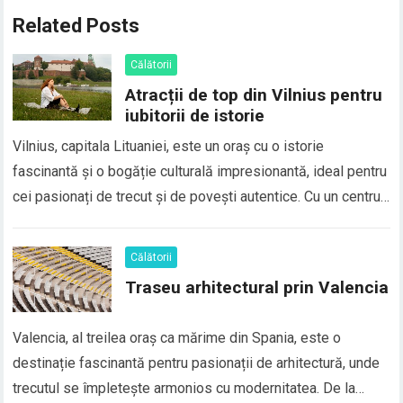
Related Posts
Călătorii
Atracții de top din Vilnius pentru
iubitorii de istorie
Vilnius, capitala Lituaniei, este un oraș cu o istorie
fascinantă și o bogăție culturală impresionantă, ideal pentru
cei pasionați de trecut și de povești autentice. Cu un centru
istoric declarat patrimoniu UNESCO, plin de clădiri vechi,
biserici și muzee, Vilnius oferă o călătorie în timp care îi va
Călătorii
captiva pe…
Traseu arhitectural prin Valencia
Valencia, al treilea oraș ca mărime din Spania, este o
destinație fascinantă pentru pasionații de arhitectură, unde
trecutul se împletește armonios cu modernitatea. De la