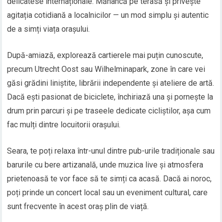
delicatese internaționale. Mănâncă pe terasă și privește
agitația cotidiană a localnicilor — un mod simplu și autentic
de a simți viața orașului.
După-amiază, explorează cartierele mai puțin cunoscute,
precum Utrecht Oost sau Wilhelminapark, zone în care vei
găsi grădini liniștite, librării independente și ateliere de artă.
Dacă ești pasionat de biciclete, închiriază una și pornește la
drum prin parcuri și pe traseele dedicate cicliștilor, așa cum
fac mulți dintre locuitorii orașului.
Seara, te poți relaxa într-unul dintre pub-urile tradiționale sau
barurile cu bere artizanală, unde muzica live și atmosfera
prietenoasă te vor face să te simți ca acasă. Dacă ai noroc,
poți prinde un concert local sau un eveniment cultural, care
sunt frecvente în acest oraș plin de viață.