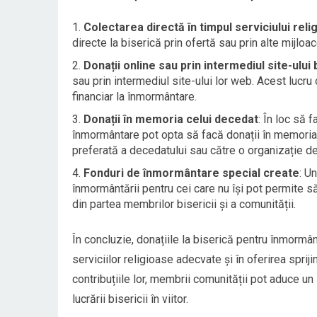
Colectarea directă în timpul serviciului reli
directe la biserică prin ofertă sau prin alte mijloa
Donații online sau prin intermediul site-ului b
sau prin intermediul site-ului lor web. Acest lucr
financiar la înmormântare.
Donații în memoria celui decedat
: În loc să 
înmormântare pot opta să facă donații în memoria c
preferată a decedatului sau către o organizație de
Fonduri de înmormântare special create
: U
înmormântării pentru cei care nu își pot permite s
din partea membrilor bisericii și a comunității.
În concluzie, donațiile la biserică pentru înmormânt
serviciilor religioase adecvate și în oferirea spriji
contribuțiile lor, membrii comunității pot aduce un s
lucrării bisericii în viitor.