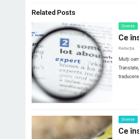
Related Posts
Diverse
Ce în
Redacția
·
Mulți oam
Translate
traducerea
au o trad
elemente 
Diverse
Ce în