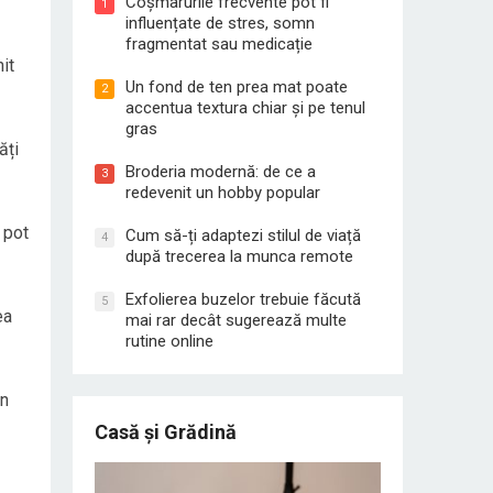
Coșmarurile frecvente pot fi
1
influențate de stres, somn
fragmentat sau medicație
it
Un fond de ten prea mat poate
2
accentua textura chiar și pe tenul
gras
ăți
Broderia modernă: de ce a
3
redevenit un hobby popular
 pot
Cum să-ți adaptezi stilul de viață
4
după trecerea la munca remote
Exfolierea buzelor trebuie făcută
5
ea
mai rar decât sugerează multe
rutine online
in
Casă și Grădină