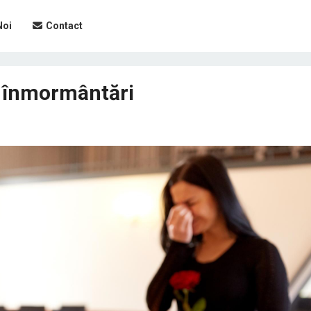
Noi
Contact
u înmormântări