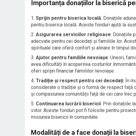
Importanța donațiilor la biserică p
Sprijin pentru biserica locală
: Donațiile adun
pentru biserica locală. Aceste fonduri ajută la susțin
Asigurarea serviciilor religioase
: Donațiile 
adecvate pentru cei decedați și familiile lor. Aceste
spirituale care oferă confort și alinare în timpul dol
Ajutor pentru familiile nevoiașe
: Uneori, fami
avea dificultăți în acoperirea costurilor înmormântă
oferi sprijin financiar familiilor nevoiașe.
Tradiție și respect pentru cei decedați
: În m
considerate o tradiție și o formă de respect față d
și compasiunea comunității față de cei care trec 
Continuarea lucrării bisericii
: Prin donațiile l
viitor. Aceste fonduri pot fi folosite pentru proiect
misiunea bisericii în comunitate.
Modalități de a face donații la bis