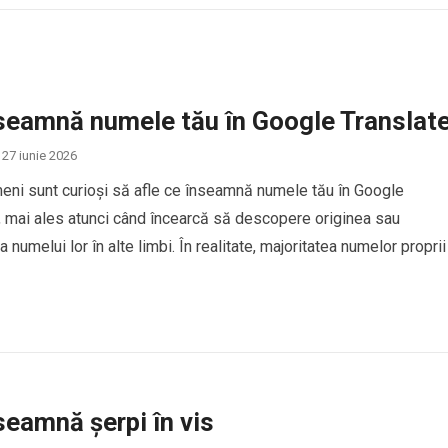
seamnă numele tău în Google Translat
27 iunie 2026
eni sunt curioși să afle ce înseamnă numele tău în Google
, mai ales atunci când încearcă să descopere originea sau
 numelui lor în alte limbi. În realitate, majoritatea numelor proprii
ucere directă în Google Translate, deoarece numele sunt conside
de identitate personală și, de…
seamnă șerpi în vis