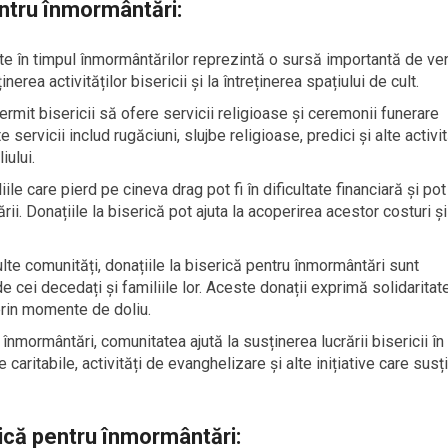
entru înmormântări:
ate în timpul înmormântărilor reprezintă o sursă importantă de ven
erea activităților bisericii și la întreținerea spațiului de cult.
permit bisericii să ofere servicii religioase și ceremonii funerare
 servicii includ rugăciuni, slujbe religioase, predici și alte activit
iului.
liile care pierd pe cineva drag pot fi în dificultate financiară și pot
rii. Donațiile la biserică pot ajuta la acoperirea acestor costuri și
ulte comunități, donațiile la biserică pentru înmormântări sunt
e cei decedați și familiile lor. Aceste donații exprimă solidaritat
prin momente de doliu.
a înmormântări, comunitatea ajută la susținerea lucrării bisericii în
e caritabile, activități de evanghelizare și alte inițiative care susț
erică pentru înmormântări: