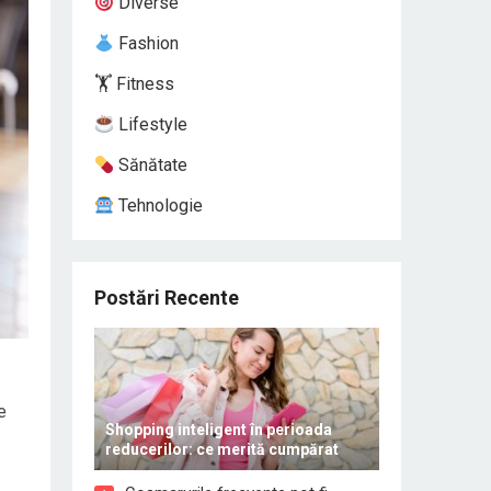
Diverse
Fashion
🏋️ Fitness
Lifestyle
Sănătate
Tehnologie
Postări Recente
e
Shopping inteligent în perioada
reducerilor: ce merită cumpărat