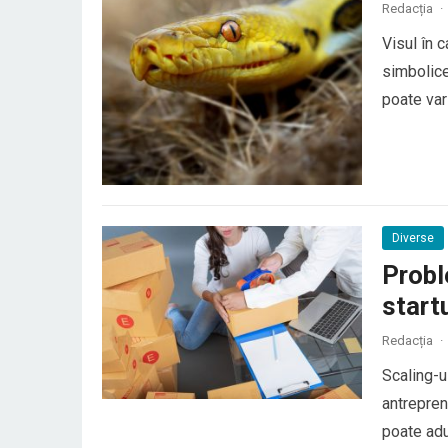
Redacția
·
Visul în 
simbolice
poate vari
general, ș
conflictel
Diverse
Probl
start
Redacția
·
Scaling-u
antrepren
poate adu