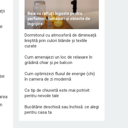
ții
Baia cu rafturi înguste pentru
parfumuri, lumânări și obiecte de
îngrijire
ne
Dormitorul cu atmosferă de dimineață
liniștită prin culori blânde și textile
curate
Cum amenajezi un loc de relaxare în
grădină chiar și pe balcon
Cum optimizezi fluxul de energie (chi)
ase
în camera de zi modernă
Ce tip de chiuvetă este mai potrivit
pentru nevoile tale
area
in
Bucătărie deschisă sau închisă: ce alegi
pentru casa ta