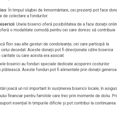
gios
: În timpul slujbei de înmormântare, cei prezenți pot face dona
ce de colectare a fondurilor.
isericii
: Unele biserici oferă posibilitatea de a face donații onli
u oferă o modalitate comodă pentru cei care doresc să contribuie
facă flori sau alte gesturi de condoleanțe, cei care participă la
elui decedat. Aceste donații pot fi direcționate către biserica
 caritate cu care acesta era asociat.
nele biserici au fonduri speciale dedicate acoperirii costurilor
ă plătească. Aceste fonduri pot fi alimentate prin donații genero
ări joacă un rol important în susținerea bisericii locale, în asigur
nului financiar pentru familiile care trec prin momente de doliu. Pr
uport esențial în timpurile dificile și pot contribui la continuarea