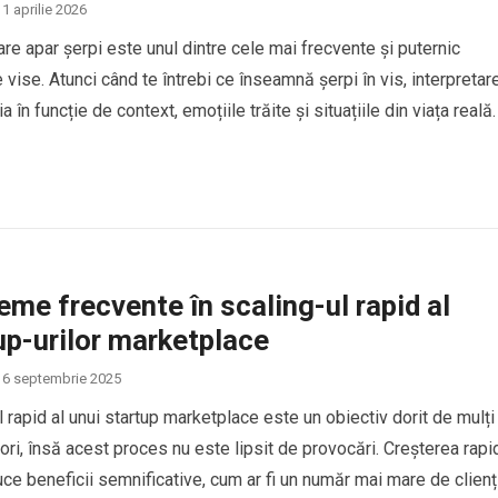
1 aprilie 2026
care apar șerpi este unul dintre cele mai frecvente și puternic
 vise. Atunci când te întrebi ce înseamnă șerpi în vis, interpretar
a în funcție de context, emoțiile trăite și situațiile din viața reală.
erpii în vis sunt asociați cu transformarea, frica, trădarea sau
e interioare, dar…
eme frecvente în scaling-ul rapid al
up-urilor marketplace
6 septembrie 2025
l rapid al unui startup marketplace este un obiectiv dorit de mulți
ori, însă acest proces nu este lipsit de provocări. Creșterea rapi
ce beneficii semnificative, cum ar fi un număr mai mare de clienți