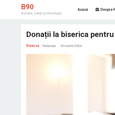
B90
Acasă
Despre 
Inovație, soluții și tehnologie
Donații la biserica pentr
Diverse
Redacția
·
16 martie 2024