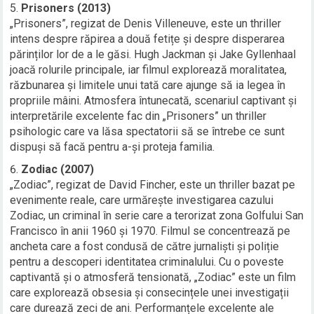
Prisoners (2013)
„Prisoners”, regizat de Denis Villeneuve, este un thriller
intens despre răpirea a două fetițe și despre disperarea
părinților lor de a le găsi. Hugh Jackman și Jake Gyllenhaal
joacă rolurile principale, iar filmul explorează moralitatea,
răzbunarea și limitele unui tată care ajunge să ia legea în
propriile mâini. Atmosfera întunecată, scenariul captivant și
interpretările excelente fac din „Prisoners” un thriller
psihologic care va lăsa spectatorii să se întrebe ce sunt
dispuși să facă pentru a-și proteja familia.
Zodiac (2007)
„Zodiac”, regizat de David Fincher, este un thriller bazat pe
evenimente reale, care urmărește investigarea cazului
Zodiac, un criminal în serie care a terorizat zona Golfului San
Francisco în anii 1960 și 1970. Filmul se concentrează pe
ancheta care a fost condusă de către jurnaliști și poliție
pentru a descoperi identitatea criminalului. Cu o poveste
captivantă și o atmosferă tensionată, „Zodiac” este un film
care explorează obsesia și consecințele unei investigații
care durează zeci de ani. Performanțele excelente ale