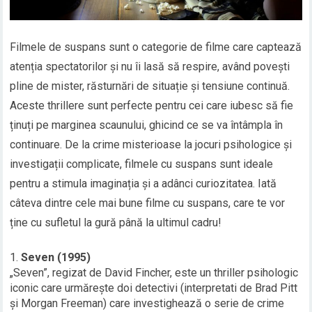
Filmele de suspans sunt o categorie de filme care captează
atenția spectatorilor și nu îi lasă să respire, având povești
pline de mister, răsturnări de situație și tensiune continuă.
Aceste thrillere sunt perfecte pentru cei care iubesc să fie
ținuți pe marginea scaunului, ghicind ce se va întâmpla în
continuare. De la crime misterioase la jocuri psihologice și
investigații complicate, filmele cu suspans sunt ideale
pentru a stimula imaginația și a adânci curiozitatea. Iată
câteva dintre cele mai bune filme cu suspans, care te vor
ține cu sufletul la gură până la ultimul cadru!
Seven (1995)
„Seven”, regizat de David Fincher, este un thriller psihologic
iconic care urmărește doi detectivi (interpretati de Brad Pitt
și Morgan Freeman) care investighează o serie de crime