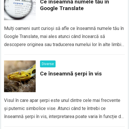
Ce înseamnă numele tău în
Google Translate
Mulți oameni sunt curioși să afle ce înseamnă numele tău în
Google Translate, mai ales atunci când încearcă să
descopere originea sau traducerea numelui lor în alte limbi.
În realitate, majoritatea numelor proprii nu au o traducere
directă în Google Translate, deoarece numele sunt
Diverse
considerate elemente de identitate personală și, de…
Ce înseamnă șerpi în vis
Visul în care apar șerpi este unul dintre cele mai frecvente
și puternic simbolice vise. Atunci când te întrebi ce
înseamnă șerpi în vis, interpretarea poate varia în funcție de
context, emoțiile trăite și situațiile din viața reală. În general,