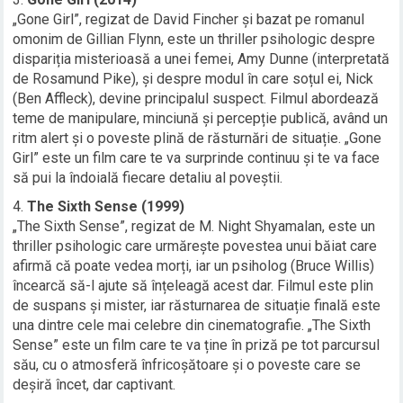
„Gone Girl”, regizat de David Fincher și bazat pe romanul
omonim de Gillian Flynn, este un thriller psihologic despre
dispariția misterioasă a unei femei, Amy Dunne (interpretată
de Rosamund Pike), și despre modul în care soțul ei, Nick
(Ben Affleck), devine principalul suspect. Filmul abordează
teme de manipulare, minciună și percepție publică, având un
ritm alert și o poveste plină de răsturnări de situație. „Gone
Girl” este un film care te va surprinde continuu și te va face
să pui la îndoială fiecare detaliu al poveștii.
The Sixth Sense (1999)
„The Sixth Sense”, regizat de M. Night Shyamalan, este un
thriller psihologic care urmărește povestea unui băiat care
afirmă că poate vedea morți, iar un psiholog (Bruce Willis)
încearcă să-l ajute să înțeleagă acest dar. Filmul este plin
de suspans și mister, iar răsturnarea de situație finală este
una dintre cele mai celebre din cinematografie. „The Sixth
Sense” este un film care te va ține în priză pe tot parcursul
său, cu o atmosferă înfricoșătoare și o poveste care se
deșiră încet, dar captivant.