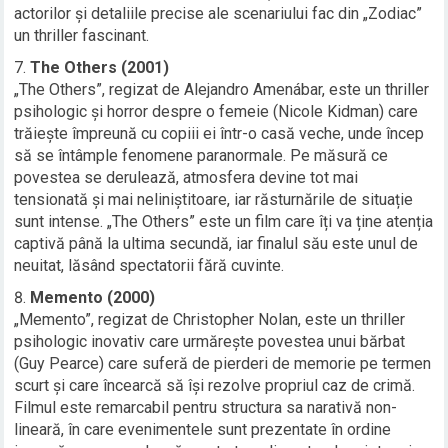
actorilor și detaliile precise ale scenariului fac din „Zodiac”
un thriller fascinant.
The Others (2001)
„The Others”, regizat de Alejandro Amenábar, este un thriller
psihologic și horror despre o femeie (Nicole Kidman) care
trăiește împreună cu copiii ei într-o casă veche, unde încep
să se întâmple fenomene paranormale. Pe măsură ce
povestea se derulează, atmosfera devine tot mai
tensionată și mai neliniștitoare, iar răsturnările de situație
sunt intense. „The Others” este un film care îți va ține atenția
captivă până la ultima secundă, iar finalul său este unul de
neuitat, lăsând spectatorii fără cuvinte.
Memento (2000)
„Memento”, regizat de Christopher Nolan, este un thriller
psihologic inovativ care urmărește povestea unui bărbat
(Guy Pearce) care suferă de pierderi de memorie pe termen
scurt și care încearcă să își rezolve propriul caz de crimă.
Filmul este remarcabil pentru structura sa narativă non-
lineară, în care evenimentele sunt prezentate în ordine