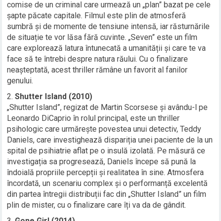
comise de un criminal care urmează un „plan” bazat pe cele
șapte păcate capitale. Filmul este plin de atmosferă
sumbră și de momente de tensiune intensă, iar răsturnările
de situație te vor lăsa fără cuvinte. „Seven” este un film
care explorează latura întunecată a umanității și care te va
face să te întrebi despre natura răului. Cu o finalizare
neașteptată, acest thriller rămâne un favorit al fanilor
genului.
Shutter Island (2010)
„Shutter Island”, regizat de Martin Scorsese și avându-l pe
Leonardo DiCaprio în rolul principal, este un thriller
psihologic care urmărește povestea unui detectiv, Teddy
Daniels, care investighează dispariția unei paciente de la un
spital de psihiatrie aflat pe o insulă izolată. Pe măsură ce
investigația sa progresează, Daniels începe să pună la
îndoială propriile percepții și realitatea în sine. Atmosfera
încordată, un scenariu complex și o performanță excelentă
din partea întregii distribuții fac din „Shutter Island” un film
plin de mister, cu o finalizare care îți va da de gândit.
Gone Girl (2014)