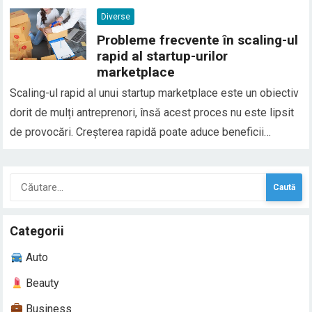
șerpii în vis sunt asociați cu transformarea, frica, trădarea
Diverse
sau conflictele interioare, dar…
Probleme frecvente în scaling-ul
rapid al startup-urilor
marketplace
Scaling-ul rapid al unui startup marketplace este un obiectiv
dorit de mulți antreprenori, însă acest proces nu este lipsit
de provocări. Creșterea rapidă poate aduce beneficii
semnificative, cum ar fi un număr mai mare de clienți și
venituri mai mari, dar și riscuri asociate cu complexitatea
Caută
gestionării unei afaceri care…
după:
Categorii
Auto
Beauty
Business