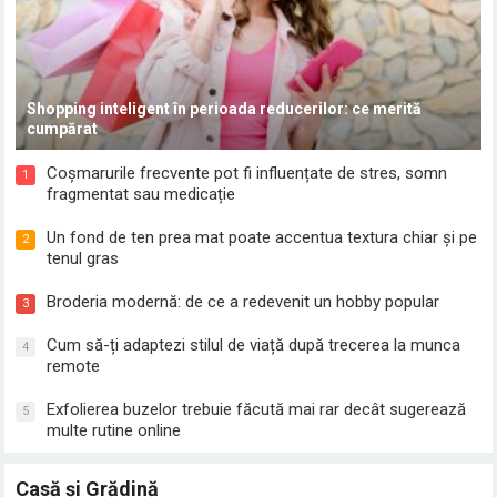
Shopping inteligent în perioada reducerilor: ce merită
cumpărat
Coșmarurile frecvente pot fi influențate de stres, somn
1
fragmentat sau medicație
Un fond de ten prea mat poate accentua textura chiar și pe
2
tenul gras
Broderia modernă: de ce a redevenit un hobby popular
3
Cum să-ți adaptezi stilul de viață după trecerea la munca
4
remote
Exfolierea buzelor trebuie făcută mai rar decât sugerează
5
multe rutine online
Casă și Grădină