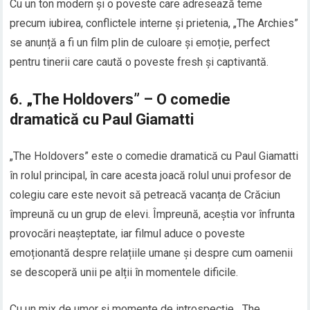
Cu un ton modern și o poveste care adresează teme
precum iubirea, conflictele interne și prietenia, „The Archies”
se anunță a fi un film plin de culoare și emoție, perfect
pentru tinerii care caută o poveste fresh și captivantă.
6.
„The Holdovers” – O comedie
dramatică cu Paul Giamatti
„The Holdovers” este o comedie dramatică cu Paul Giamatti
în rolul principal, în care acesta joacă rolul unui profesor de
colegiu care este nevoit să petreacă vacanța de Crăciun
împreună cu un grup de elevi. Împreună, aceștia vor înfrunta
provocări neașteptate, iar filmul aduce o poveste
emoționantă despre relațiile umane și despre cum oamenii
se descoperă unii pe alții în momentele dificile.
Cu un mix de umor și momente de introspecție, „The