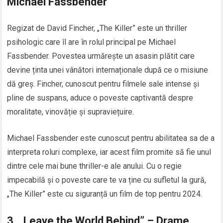
Michael Fassbender
Regizat de David Fincher, „The Killer” este un thriller
psihologic care îl are în rolul principal pe Michael
Fassbender. Povestea urmărește un asasin plătit care
devine ținta unei vânători internaționale după ce o misiune
dă greș. Fincher, cunoscut pentru filmele sale intense și
pline de suspans, aduce o poveste captivantă despre
moralitate, vinovăție și supraviețuire.
Michael Fassbender este cunoscut pentru abilitatea sa de a
interpreta roluri complexe, iar acest film promite să fie unul
dintre cele mai bune thriller-e ale anului. Cu o regie
impecabilă și o poveste care te va ține cu sufletul la gură,
„The Killer” este cu siguranță un film de top pentru 2024.
3.
„Leave the World Behind” – Drame