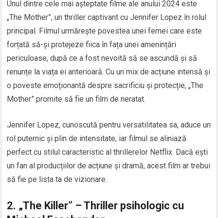
Unul dintre cele mai așteptate filme ale anului 2024 este
„The Mother”, un thriller captivant cu Jennifer Lopez în rolul
principal. Filmul urmărește povestea unei femei care este
forțată să-și protejeze fiica în fața unei amenințări
periculoase, după ce a fost nevoită să se ascundă și să
renunțe la viața ei anterioară. Cu un mix de acțiune intensă și
o poveste emoționantă despre sacrificiu și protecție, „The
Mother” promite să fie un film de neratat.
Jennifer Lopez, cunoscută pentru versatilitatea sa, aduce un
rol puternic și plin de intensitate, iar filmul se aliniază
perfect cu stilul caracteristic al thrillerelor Netflix. Dacă ești
un fan al producțiilor de acțiune și dramă, acest film ar trebui
să fie pe lista ta de vizionare.
2.
„The Killer” – Thriller psihologic cu