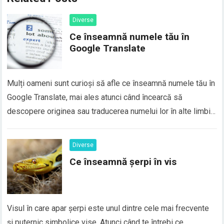
Diverse
Ce înseamnă numele tău în
Google Translate
Mulți oameni sunt curioși să afle ce înseamnă numele tău în
Google Translate, mai ales atunci când încearcă să
descopere originea sau traducerea numelui lor în alte limbi.
În realitate, majoritatea numelor proprii nu au o traducere
directă în Google Translate, deoarece numele sunt
Diverse
considerate elemente de identitate personală și, de…
Ce înseamnă șerpi în vis
Visul în care apar șerpi este unul dintre cele mai frecvente
și puternic simbolice vise. Atunci când te întrebi ce