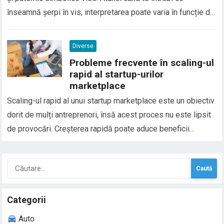
înseamnă șerpi în vis, interpretarea poate varia în funcție de
context, emoțiile trăite și situațiile din viața reală. În general,
șerpii în vis sunt asociați cu transformarea, frica, trădarea
Diverse
sau conflictele interioare, dar…
Probleme frecvente în scaling-ul
rapid al startup-urilor
marketplace
Scaling-ul rapid al unui startup marketplace este un obiectiv
dorit de mulți antreprenori, însă acest proces nu este lipsit
de provocări. Creșterea rapidă poate aduce beneficii
semnificative, cum ar fi un număr mai mare de clienți și
venituri mai mari, dar și riscuri asociate cu complexitatea
Caută
gestionării unei afaceri care…
după:
Categorii
Auto