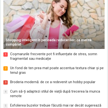
Shopping inteligent în perioada reducerilor: ce merită
cumpărat
Coșmarurile frecvente pot fi influențate de stres, somn
1
fragmentat sau medicație
Un fond de ten prea mat poate accentua textura chiar și pe
2
tenul gras
Broderia modernă: de ce a redevenit un hobby popular
3
Cum să-ți adaptezi stilul de viață după trecerea la munca
4
remote
Exfolierea buzelor trebuie făcută mai rar decât sugerează
5