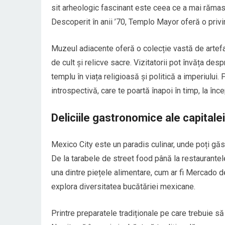
sit arheologic fascinant este ceea ce a mai rămas 
Descoperit în anii ’70, Templo Mayor oferă o privire
Muzeul adiacente oferă o colecție vastă de artefa
de cult și relicve sacre. Vizitatorii pot învăța de
templu în viața religioasă și politică a imperiulu
introspectivă, care te poartă înapoi în timp, la înce
Deliciile gastronomice ale capitalei
Mexico City este un paradis culinar, unde poți găs
De la tarabele de street food până la restaurantele
una dintre piețele alimentare, cum ar fi Mercado
explora diversitatea bucătăriei mexicane.
Printre preparatele tradiționale pe care trebuie s