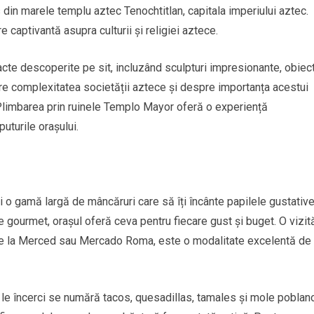
din marele templu aztec Tenochtitlan, capitala imperiului aztec.
 captivantă asupra culturii și religiei aztece.
cte descoperite pe sit, incluzând sculpturi impresionante, obiec
spre complexitatea societății aztece și despre importanța acestui
i. Plimbarea prin ruinele Templo Mayor oferă o experiență
puturile orașului.
i o gamă largă de mâncăruri care să îți încânte papilele gustative
 gourmet, orașul oferă ceva pentru fiecare gust și buget. O vizită
 de la Merced sau Mercado Roma, este o modalitate excelentă de
ă le încerci se numără tacos, quesadillas, tamales și mole poblan