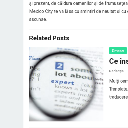
și prezent, de căldura oamenilor și de frumusețea a
Mexico City te va lăsa cu amintiri de neuitat și cu
ascunse.
Related Posts
Diverse
Ce în
Redacția
·
Mulți oam
Translate
traducerea
au o trad
elemente 