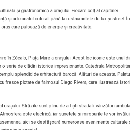
culturală și gastronomică a orașului. Fiecare colț al capitalei
ță și artizanatul colorat, până la restaurantele de lux și street f
 oraș care pulsează de energie și creativitate.
rire în Zócalo, Piața Mare a orașului. Acest loc iconic este unul di
 o serie de clădiri istorice impresionante. Catedrala Metropolita
xemplu splendid de arhitectură barocă. Alături de aceasta, Palatu
ii, cu fresce pictate de faimosul Diego Rivera, care ilustrează istor
l orașului. Străzile sunt pline de artiști stradali, vânzători ambula
. Atmosfera este electrică, iar sunetele și mirosurile te vor învălui
e asemenea, aici se desfășoară numeroase evenimente culturale 