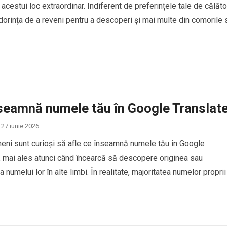
cestui loc extraordinar. Indiferent de preferințele tale de călăto
 dorința de a reveni pentru a descoperi și mai multe din comorile 
seamnă numele tău în Google Translat
27 iunie 2026
eni sunt curioși să afle ce înseamnă numele tău în Google
, mai ales atunci când încearcă să descopere originea sau
 numelui lor în alte limbi. În realitate, majoritatea numelor proprii
ucere directă în Google Translate, deoarece numele sunt conside
de identitate personală și, de…