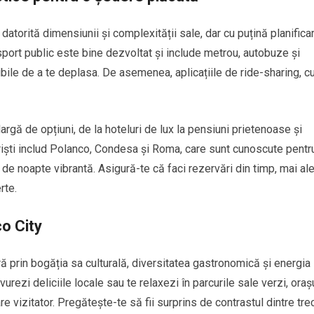
atorită dimensiunii și complexității sale, dar cu puțină planificar
nsport public este bine dezvoltat și include metrou, autobuze și
sibile de a te deplasa. De asemenea, aplicațiile de ride-sharing, 
rgă de opțiuni, de la hoteluri de lux la pensiuni prietenoase și
uriști includ Polanco, Condesa și Roma, care sunt cunoscute pentr
a de noapte vibrantă. Asigură-te că faci rezervări din timp, mai ale
rte.
o City
ă prin bogăția sa culturală, diversitatea gastronomică și energia
vurezi deliciile locale sau te relaxezi în parcurile sale verzi, oraș
 vizitator. Pregătește-te să fii surprins de contrastul dintre tre