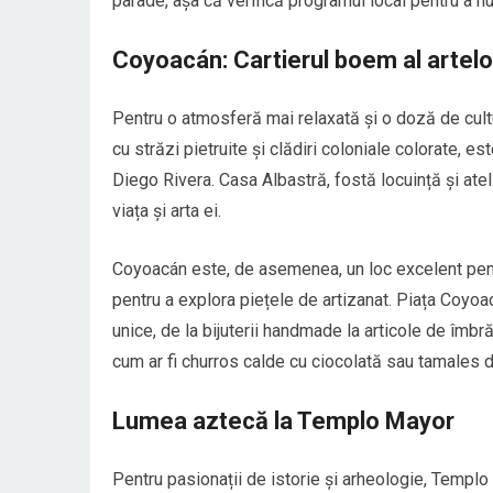
parade, așa că verifică programul local pentru a nu
Coyoacán: Cartierul boem al artelo
Pentru o atmosferă mai relaxată și o doză de cul
cu străzi pietruite și clădiri coloniale colorate, es
Diego Rivera. Casa Albastră, fostă locuință și atel
viața și arta ei.
Coyoacán este, de asemenea, un loc excelent pent
pentru a explora piețele de artizanat. Piața Coyoac
unice, de la bijuterii handmade la articole de îmbră
cum ar fi churros calde cu ciocolată sau tamales d
Lumea aztecă la Templo Mayor
Pentru pasionații de istorie și arheologie, Templo 