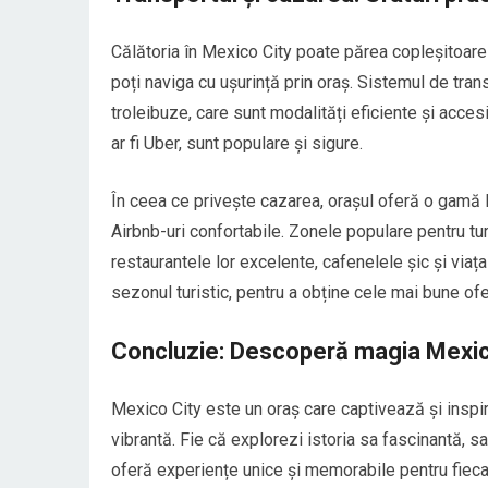
Călătoria în Mexico City poate părea copleșitoare d
poți naviga cu ușurință prin oraș. Sistemul de tra
troleibuze, care sunt modalități eficiente și acce
ar fi Uber, sunt populare și sigure.
În ceea ce privește cazarea, orașul oferă o gamă la
Airbnb-uri confortabile. Zonele populare pentru t
restaurantele lor excelente, cafenelele șic și viaț
sezonul turistic, pentru a obține cele mai bune ofe
Concluzie: Descoperă magia Mexic
Mexico City este un oraș care captivează și inspir
vibrantă. Fie că explorezi istoria sa fascinantă, sa
oferă experiențe unice și memorabile pentru fiecare