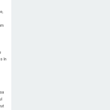
e,
cum
u
s în
 sa
ul
cut