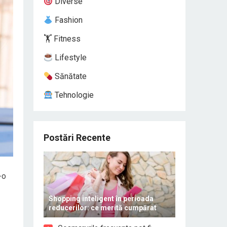
Diverse
Fashion
🏋️ Fitness
Lifestyle
Sănătate
Tehnologie
Postări Recente
-o
Shopping inteligent în perioada
reducerilor: ce merită cumpărat