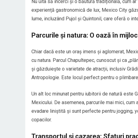
Nu uita să încerci și o băutură tradițională, cum a
experiență gastronomică de lux, Mexico City găzd
lume, incluzând Pujol și Quintonil, care oferă o i
Parcurile și natura: O oază în mijlo
Chiar dacă este un oraș imens și aglomerat, Mexic
cu natura. Parcul Chapultepec, cunoscut și ca „plăm
și găzduiește o varietate de atracții, inclusiv Gr
Antropologie. Este locul perfect pentru o plimbare l
Un alt loc minunat pentru iubitorii de natură este
Mexicului. De asemenea, parcurile mai mici, cum a
evadare liniștită și sunt perfecte pentru jogging, 
copacilor.
Transportul și cazarea: Sfaturi pra