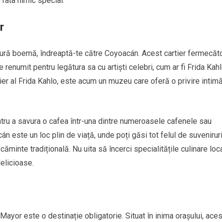
 rata nimic special.
r
tură boemă, îndreaptă-te către Coyoacán. Acest cartier fermecăto
te renumit pentru legătura sa cu artiști celebri, cum ar fi Frida Kahl
ier al Frida Kahlo, este acum un muzeu care oferă o privire intimă
ru a savura o cafea într-una dintre numeroasele cafenele sau
án este un loc plin de viață, unde poți găsi tot felul de suvenirur
căminte tradițională. Nu uita să încerci specialitățile culinare loc
elicioase.
Mayor este o destinație obligatorie. Situat în inima orașului, aces