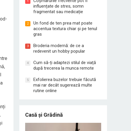
Coșmarurile frecvente pot fi
1
influențate de stres, somn
fragmentat sau medicație
ood-
Un fond de ten prea mat poate
2
accentua textura chiar și pe tenul
gras
Broderia modernă: de ce a
3
redevenit un hobby popular
ntre
Cum să-ți adaptezi stilul de viață
4
nă,
după trecerea la munca remote
l
Exfolierea buzelor trebuie făcută
5
ia
mai rar decât sugerează multe
rutine online
nți
Casă și Grădină
,
și