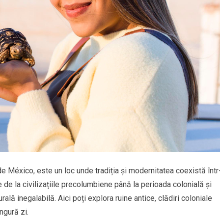
 México, este un loc unde tradiția și modernitatea coexistă într
 de la civilizațiile precolumbiene până la perioada colonială și
lă inegalabilă. Aici poți explora ruine antice, clădiri coloniale
ngură zi.