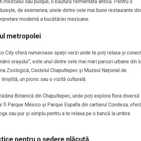
r fi mezcalul sau pulque, o băutură fermentată antică. Pentru o
uiește, de asemenea, unele dintre cele mai bune restaurante din
nterpretare modernă a bucătăriei mexicane.
cul metropolei
o City oferă numeroase spații verzi unde te poți relaxa și conec
ânii orașului”, este unul dintre cele mai mari parcuri urbane din 
ădina Zoologică, Castelul Chapultepec și Muzeul Național de
iniștită, un picnic sau o vizită culturală.
 Grădina Botanică din Chapultepec, unde poți explora flora diversă
r fi Parque México și Parque España din cartierul Condesa, ofer
yoga sau pur și simplu pentru a te relaxa pe o bancă la umbra
ctice pentru o ședere plăcută