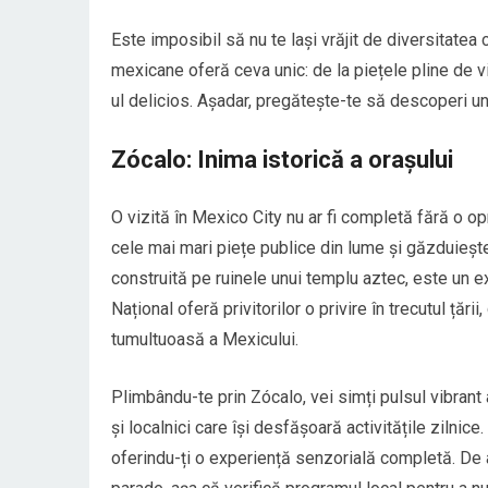
Este imposibil să nu te lași vrăjit de diversitatea 
mexicane oferă ceva unic: de la piețele pline de via
ul delicios. Așadar, pregătește-te să descoperi un
Zócalo: Inima istorică a orașului
O vizită în Mexico City nu ar fi completă fără o op
cele mai mari piețe publice din lume și găzduiește
construită pe ruinele unui templu aztec, este un e
Național oferă privitorilor o privire în trecutul țăr
tumultuoasă a Mexicului.
Plimbându-te prin Zócalo, vei simți pulsul vibrant a
și localnici care își desfășoară activitățile zilnice
oferindu-ți o experiență senzorială completă. D