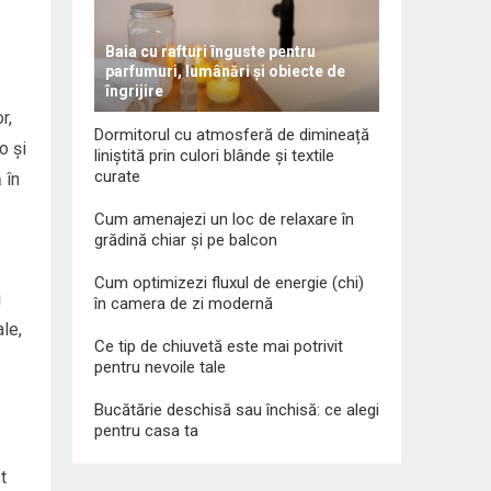
Baia cu rafturi înguste pentru
parfumuri, lumânări și obiecte de
îngrijire
r,
Dormitorul cu atmosferă de dimineață
o și
liniștită prin culori blânde și textile
curate
 în
Cum amenajezi un loc de relaxare în
grădină chiar și pe balcon
Cum optimizezi fluxul de energie (chi)
i
în camera de zi modernă
ale,
Ce tip de chiuvetă este mai potrivit
pentru nevoile tale
Bucătărie deschisă sau închisă: ce alegi
pentru casa ta
t