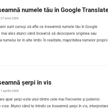
seamnă numele tău în Google Translat
27 iunie 2026
eni sunt curioși să afle ce înseamnă numele tău în Google
, mai ales atunci când încearcă să descopere originea sau
 numelui lor în alte limbi. În realitate, majoritatea numelor proprii
ucere directă în Google Translate, deoarece numele sunt conside
de identitate personală și, de…
seamnă șerpi în vis
1 aprilie 2026
care apar șerpi este unul dintre cele mai frecvente și puternic
 vise. Atunci când te întrebi ce înseamnă șerpi în vis, interpretar