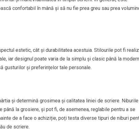
ească confortabil în mână și să nu fie prea greu sau prea volumi
pectul estetic, cât și durabilitatea acestuia. Stilourile pot fi reali
iale, iar designul poate varia de la simplu și clasic până la modern
 gusturilor și preferințelor tale personale.
hârtia și determină grosimea și calitatea liniei de scriere. Niburile
ine până la grosiere, și pot fi, de asemenea, reglabile pentru a se
Înainte de a face o achiziție, poți testa diverse tipuri de niburi pen
tău de scriere.