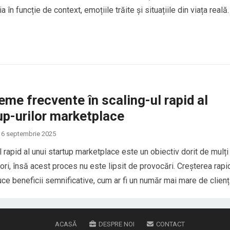
a în funcție de context, emoțiile trăite și situațiile din viața reală.
erpii în vis sunt asociați cu transformarea, frica, trădarea sau
e interioare, dar…
eme frecvente în scaling-ul rapid al
up-urilor marketplace
6 septembrie 2025
l rapid al unui startup marketplace este un obiectiv dorit de mulți
ori, însă acest proces nu este lipsit de provocări. Creșterea rapi
ce beneficii semnificative, cum ar fi un număr mai mare de clienți
mai mari, dar și riscuri asociate cu complexitatea gestionării unei
are…
ACASĂ
DESPRE NOI
CONTACT