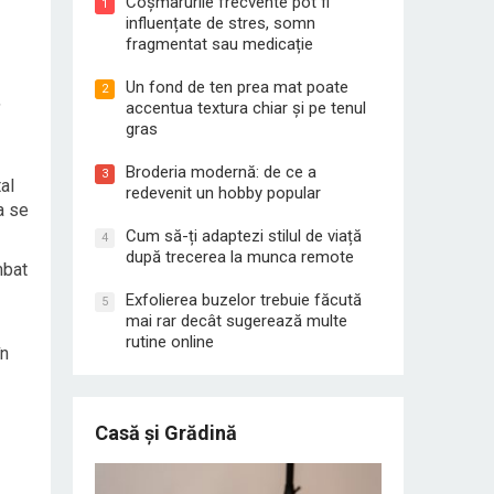
Coșmarurile frecvente pot fi
1
influențate de stres, somn
fragmentat sau medicație
Un fond de ten prea mat poate
2
,
accentua textura chiar și pe tenul
gras
Broderia modernă: de ce a
3
al
redevenit un hobby popular
a se
Cum să-ți adaptezi stilul de viață
4
după trecerea la munca remote
mbat
Exfolierea buzelor trebuie făcută
5
mai rar decât sugerează multe
rutine online
în
Casă și Grădină