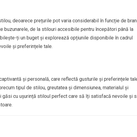
tilou, deoarece prețurile pot varia considerabil în funcție de bran
ate buzunarele, de la stilouri accesibile pentru începători până la
bilește-ți un buget și explorează opțiunile disponibile în cadrul
oile și preferințele tale.
aptivantă și personală, care reflectă gusturile și preferințele tal
 precum tipul de stilou, greutatea și dimensiunea, materialul și
ți găsi cu ușurință stiloul perfect care să îți satisfacă nevoile și să
toare.