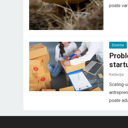
poate vari
general, ș
conflictel
Diverse
Probl
start
Redacția
·
Scaling-u
antrepren
poate adu
venituri 
afaceri c