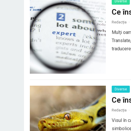
Diverse
Ce în
Redacția
·
Mulți oam
Translate
traducerea
au o trad
elemente 
Diverse
Ce în
Redacția
·
Visul în 
simbolice