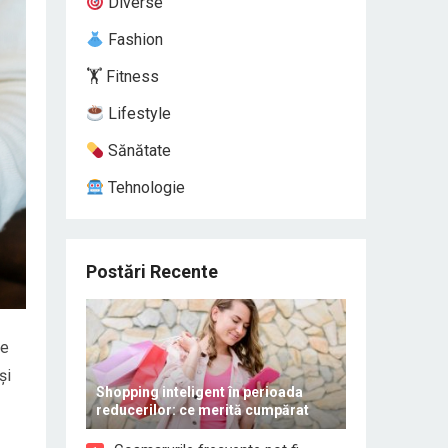
Diverse
Fashion
🏋️ Fitness
Lifestyle
Sănătate
Tehnologie
Postări Recente
ze
și
Shopping inteligent în perioada
reducerilor: ce merită cumpărat