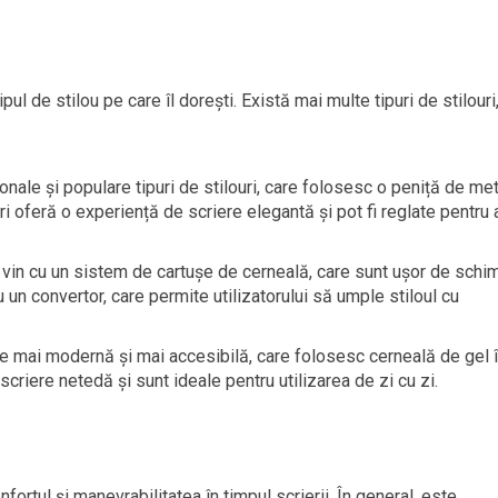
ul de stilou pe care îl dorești. Există mai multe tipuri de stilouri
ionale și populare tipuri de stilouri, care folosesc o peniță de met
uri oferă o experiență de scriere elegantă și pot fi reglate pentru 
ri vin cu un sistem de cartușe de cerneală, care sunt ușor de schi
cu un convertor, care permite utilizatorului să umple stiloul cu
ne mai modernă și mai accesibilă, care folosesc cerneală de gel 
scriere netedă și sunt ideale pentru utilizarea de zi cu zi.
ortul și manevrabilitatea în timpul scrierii. În general, este