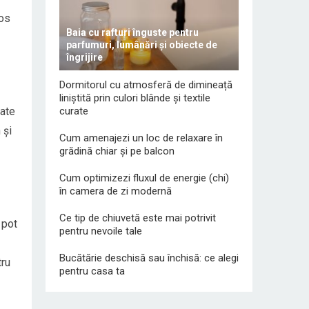
nos
Baia cu rafturi înguste pentru
parfumuri, lumânări și obiecte de
îngrijire
Dormitorul cu atmosferă de dimineață
liniștită prin culori blânde și textile
zate
curate
 și
Cum amenajezi un loc de relaxare în
grădină chiar și pe balcon
Cum optimizezi fluxul de energie (chi)
în camera de zi modernă
Ce tip de chiuvetă este mai potrivit
 pot
pentru nevoile tale
Bucătărie deschisă sau închisă: ce alegi
tru
pentru casa ta