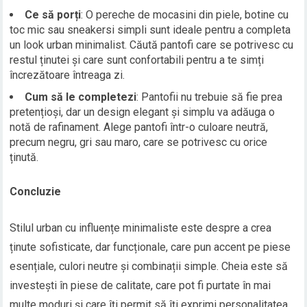
Ce să porți
: O pereche de mocasini din piele, botine cu
toc mic sau sneakersi simpli sunt ideale pentru a completa
un look urban minimalist. Căută pantofi care se potrivesc cu
restul ținutei și care sunt confortabili pentru a te simți
încrezătoare întreaga zi.
Cum să le completezi
: Pantofii nu trebuie să fie prea
pretențioși, dar un design elegant și simplu va adăuga o
notă de rafinament. Alege pantofi într-o culoare neutră,
precum negru, gri sau maro, care se potrivesc cu orice
ținută.
Concluzie
Stilul urban cu influențe minimaliste este despre a crea
ținute sofisticate, dar funcționale, care pun accent pe piese
esențiale, culori neutre și combinații simple. Cheia este să
investești în piese de calitate, care pot fi purtate în mai
multe moduri și care îți permit să îți exprimi personalitatea