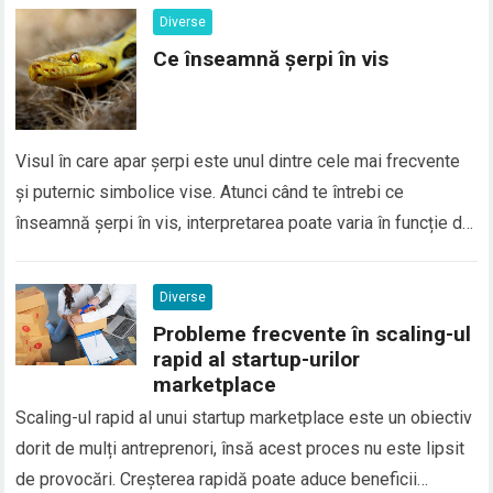
directă în Google Translate, deoarece numele sunt
Diverse
considerate elemente de identitate personală și, de…
Ce înseamnă șerpi în vis
Visul în care apar șerpi este unul dintre cele mai frecvente
și puternic simbolice vise. Atunci când te întrebi ce
înseamnă șerpi în vis, interpretarea poate varia în funcție de
context, emoțiile trăite și situațiile din viața reală. În general,
șerpii în vis sunt asociați cu transformarea, frica, trădarea
Diverse
sau conflictele interioare, dar…
Probleme frecvente în scaling-ul
rapid al startup-urilor
marketplace
Scaling-ul rapid al unui startup marketplace este un obiectiv
dorit de mulți antreprenori, însă acest proces nu este lipsit
de provocări. Creșterea rapidă poate aduce beneficii