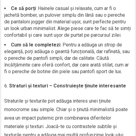
Ce să porți
: Hainele casual și relaxate, cum ar fi o
jachetă bomber, un pulover simplu din lână sau o pereche
de pantaloni jogger din material ușor, sunt perfecte pentru
un look urban minimalist. Alege piese care te fac să te simți
confortabil și care sunt ușor de purtat pe parcursul zilei.
Cum să le completezi
: Pentru a adăuga un strop de
eleganță, poți adăuga o geantă funcțională, dar rafinată, sau
o pereche de pantofi simpli, dar de calitate. Căută
încălțăminte care oferă confort, dar care arată stilat, cum ar
fi o pereche de botine din piele sau pantofi sport de lux.
Straturi și texturi – Construiește ținute interesante
Straturile și texturile pot adăuga interes unei ținute
monocrome sau simple. Chiar și o ținută minimalistă poate
avea un impact puternic prin combinarea diferitelor
materiale și texturi. Joacă-te cu contrastele subtile și
texturile pentru a adăuga mai multă profunzime look-ului