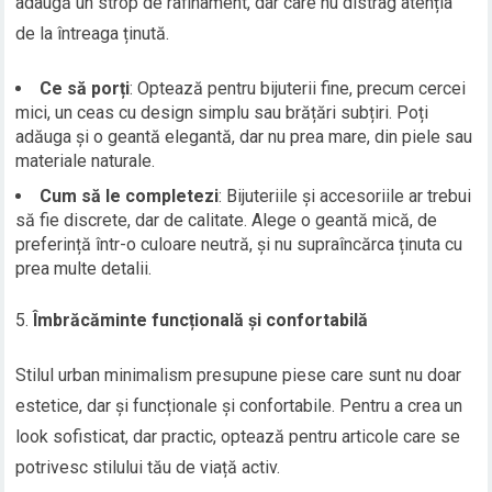
adaugă un strop de rafinament, dar care nu distrag atenția
de la întreaga ținută.
Ce să porți
: Optează pentru bijuterii fine, precum cercei
mici, un ceas cu design simplu sau brățări subțiri. Poți
adăuga și o geantă elegantă, dar nu prea mare, din piele sau
materiale naturale.
Cum să le completezi
: Bijuteriile și accesoriile ar trebui
să fie discrete, dar de calitate. Alege o geantă mică, de
preferință într-o culoare neutră, și nu supraîncărca ținuta cu
prea multe detalii.
Îmbrăcăminte funcțională și confortabilă
Stilul urban minimalism presupune piese care sunt nu doar
estetice, dar și funcționale și confortabile. Pentru a crea un
look sofisticat, dar practic, optează pentru articole care se
potrivesc stilului tău de viață activ.