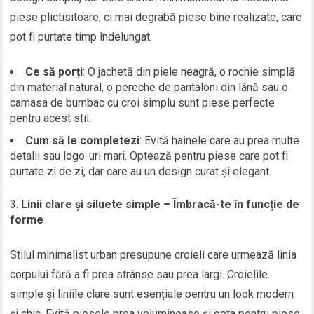
piese plictisitoare, ci mai degrabă piese bine realizate, care
pot fi purtate timp îndelungat.
Ce să porți
: O jachetă din piele neagră, o rochie simplă
din material natural, o pereche de pantaloni din lână sau o
camasa de bumbac cu croi simplu sunt piese perfecte
pentru acest stil.
Cum să le completezi
: Evită hainele care au prea multe
detalii sau logo-uri mari. Optează pentru piese care pot fi
purtate zi de zi, dar care au un design curat și elegant.
Linii clare și siluete simple – Îmbracă-te în funcție de
forme
Stilul minimalist urban presupune croieli care urmează linia
corpului fără a fi prea strânse sau prea largi. Croielile
simple și liniile clare sunt esențiale pentru un look modern
și chic. Evită piesele prea voluminoase și opta pentru piese