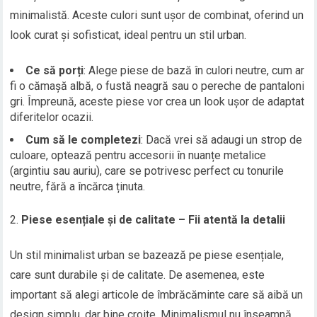
minimalistă. Aceste culori sunt ușor de combinat, oferind un
look curat și sofisticat, ideal pentru un stil urban.
Ce să porți
: Alege piese de bază în culori neutre, cum ar
fi o cămașă albă, o fustă neagră sau o pereche de pantaloni
gri. Împreună, aceste piese vor crea un look ușor de adaptat
diferitelor ocazii.
Cum să le completezi
: Dacă vrei să adaugi un strop de
culoare, optează pentru accesorii în nuanțe metalice
(argintiu sau auriu), care se potrivesc perfect cu tonurile
neutre, fără a încărca ținuta.
Piese esențiale și de calitate – Fii atentă la detalii
Un stil minimalist urban se bazează pe piese esențiale,
care sunt durabile și de calitate. De asemenea, este
important să alegi articole de îmbrăcăminte care să aibă un
design simplu, dar bine croite. Minimalismul nu înseamnă