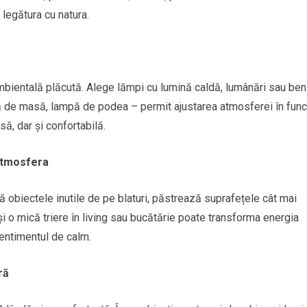
legătura cu natura.
ambientală plăcută. Alege lămpi cu lumină caldă, lumânări sau ben
pă de masă, lampă de podea – permit ajustarea atmosferei în func
ă, dar și confortabilă.
 atmosfera
ă obiectele inutile de pe blaturi, păstrează suprafețele cât mai
 și o mică triere în living sau bucătărie poate transforma energia
entimentul de calm.
ră