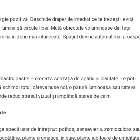
ie pozitivă. Deschide draperiile imediat ce te trezești, evită
ă lumina să circule liber. Mută obiectele voluminoase din fața
 lumina în zone mai întunecate. Spațiul devine automat mai proaspă
lbastru pastel – creează senzația de spațiu și claritate. Le poți
 să schimbi totul: câteva huse noi, o pătură luminoasă sau câteva
de reduc stresul vizual și amplifică starea de calm.
ate
ege specii ușor de întreținut: pothos, sansevieria, zamioculcas sa
 bucătărie, plante aromatice; în baie, plante iubitoare de umiditate