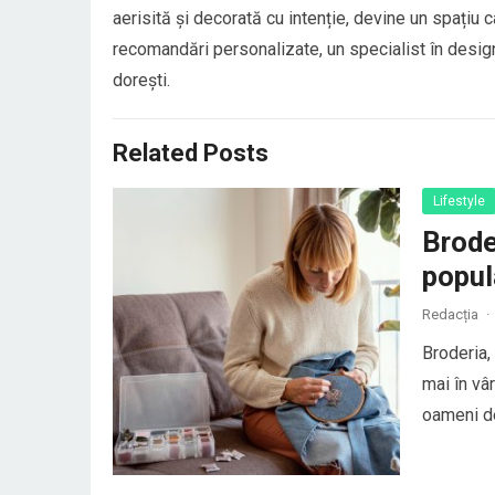
aerisită și decorată cu intenție, devine un spațiu c
recomandări personalizate, un specialist în design
dorești.
Related Posts
Lifestyle
Brode
popul
Redacția
·
Broderia,
mai în vâ
oameni de
viață, nu
relaxare 