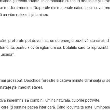
blândă și reconfortantă. În combinație cu tonuri deschise și lumi
-un mediu armonios. Draperiile din materiale naturale, un covor m
ă un vibe relaxant și luminos.
u cărți preferate pot deveni surse de energie pozitivă atunci când
emente, pentru a evita aglomerarea. Detaliile care te reprezintă î
 „acasă”.
i mai proaspăt. Deschide ferestrele câteva minute dimineața și se
nătățește imediat starea.
tivă înseamnă să combini lumina naturală, culorile potrivite,
 care îți susține pacea interioară. Când locuința ta este luminoas