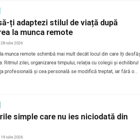
ă-ți adaptezi stilul de viață după
rea la munca remote
28 iulie 2026
la munca remote schimbă mai mult decât locul din care îți desfăș
a. Ritmul zilei, organizarea timpului, relația cu colegii și echilibrul
ața profesională și cea personală se modifică treptat, iar fără o
conștientă pot apărea dificultăți precum sedentarismul, izolarea,
 haotic sau senzația că nu te…
rile simple care nu ies niciodată din
19 iulie 2026