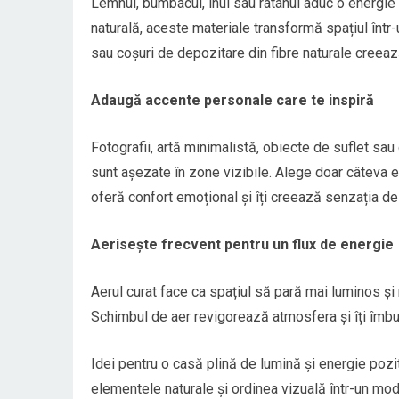
Lemnul, bumbacul, inul sau ratanul aduc o energie 
naturală, aceste materiale transformă spațiul într
sau coșuri de depozitare din fibre naturale creeaz
Adaugă accente personale care te inspiră
Fotografii, artă minimalistă, obiecte de suflet sa
sunt așezate în zone vizibile. Alege doar câteva el
oferă confort emoțional și îți creează senzația de
Aerisește frecvent pentru un flux de energie
Aerul curat face ca spațiul să pară mai luminos ș
Schimbul de aer revigorează atmosfera și îți îmbu
Idei pentru o casă plină de lumină și energie pozi
elementele naturale și ordinea vizuală într-un mod