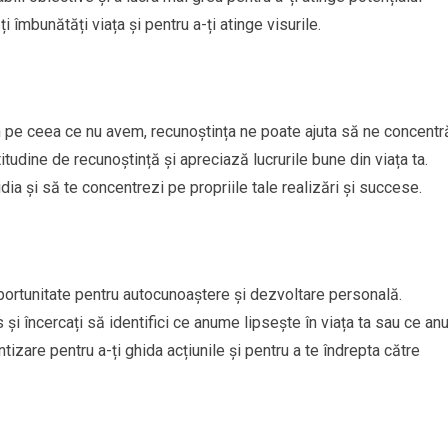
 îmbunătăți viața și pentru a-ți atinge visurile.
m pe ceea ce nu avem, recunoștința ne poate ajuta să ne concent
itudine de recunoștință și apreciază lucrurile bune din viața ta.
dia și să te concentrezi pe propriile tale realizări și succese.
o oportunitate pentru autocunoaștere și dezvoltare personală.
 și încercați să identifici ce anume lipsește în viața ta sau ce a
tizare pentru a-ți ghida acțiunile și pentru a te îndrepta către