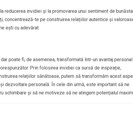
e la reducerea invidiei și la promovarea unui sentiment de bunăsta
lți, concentrează-te pe construirea relațiilor autentice și valoroase
ne ești cu adevărat.
, dar poate fi, de asemenea, transformată într-un avantaj personal
orespunzător. Prin folosirea invidiei ca sursă de inspirație,
 construirea relațiilor sănătoase, putem să transformăm acest aspe
e și dezvoltare personală. În cele din urmă, este important să ne
ntru schimbare și să ne motiveze să ne atingem potențialul maxim