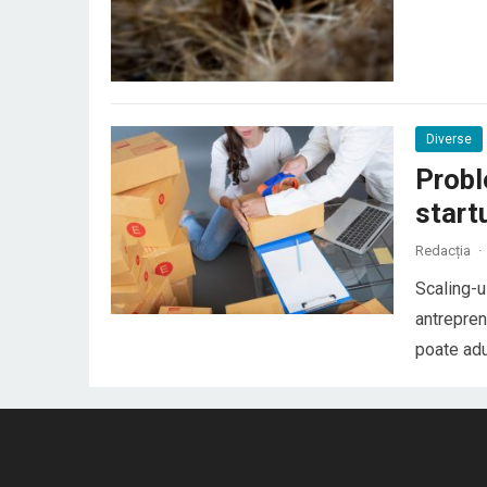
general, ș
conflictel
Diverse
Probl
start
Redacția
·
Scaling-u
antrepren
poate adu
venituri 
afaceri c