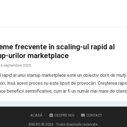
erpii în vis sunt asociați cu transformarea, frica, trădarea sau
e interioare, dar…
eme frecvente în scaling-ul rapid al
up-urilor marketplace
6 septembrie 2025
l rapid al unui startup marketplace este un obiectiv dorit de mulți
ori, însă acest proces nu este lipsit de provocări. Creșterea rapi
ce beneficii semnificative, cum ar fi un număr mai mare de clienți
mai mari, dar și riscuri asociate cu complexitatea gestionării unei
are…
ACASĂ
DESPRE NOI
CONTACT
B90.RO
© 2026 - Toate drepturile rezervate.