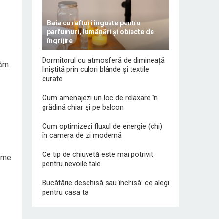
Baia cu rafturi înguste pentru
parfumuri, lumânări și obiecte de
îngrijire
Dormitorul cu atmosferă de dimineață
răm
liniștită prin culori blânde și textile
curate
Cum amenajezi un loc de relaxare în
grădină chiar și pe balcon
Cum optimizezi fluxul de energie (chi)
în camera de zi modernă
Ce tip de chiuvetă este mai potrivit
nume
pentru nevoile tale
Bucătărie deschisă sau închisă: ce alegi
pentru casa ta