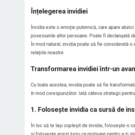
Înțelegerea invidiei
Învidia este o emoție puternică, care apare atunci
posesiunile altor persoane. Poate fi declanșată de
În mod natural, invidia poate să fie considerată o
relațiile noastre.
Transformarea invidiei într-un avan
Cu toate acestea, invidia poate să fie transformat
în mod corespunzător. Iată câteva strategii pentru 
1. Folosește invidia ca sursă de ins
În loc să te lași copleșit de invidie, folosește-o c
și folosește acest lucru ca motivare pentru a-ți sta