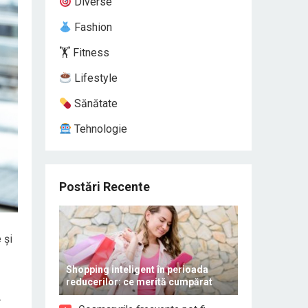
Diverse
Fashion
🏋️ Fitness
Lifestyle
Sănătate
Tehnologie
Postări Recente
 și
Shopping inteligent în perioada
reducerilor: ce merită cumpărat
.