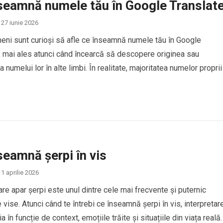
seamnă numele tău în Google Translat
27 iunie 2026
eni sunt curioși să afle ce înseamnă numele tău în Google
, mai ales atunci când încearcă să descopere originea sau
 numelui lor în alte limbi. În realitate, majoritatea numelor proprii
ucere directă în Google Translate, deoarece numele sunt conside
de identitate personală și, de…
seamnă șerpi în vis
1 aprilie 2026
care apar șerpi este unul dintre cele mai frecvente și puternic
 vise. Atunci când te întrebi ce înseamnă șerpi în vis, interpretar
a în funcție de context, emoțiile trăite și situațiile din viața reală.