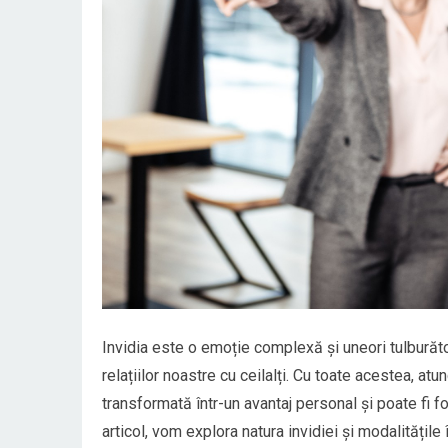
Invidia este o emoție complexă și uneori tulburăto
relațiilor noastre cu ceilalți. Cu toate acestea, at
transformată într-un avantaj personal și poate fi f
articol, vom explora natura invidiei și modalitățile