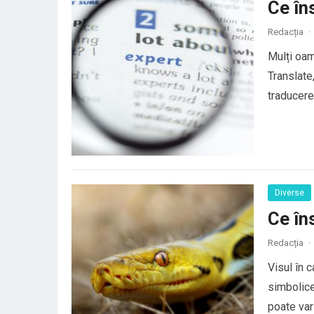
Ce în
Redacția
·
Mulți oam
Translate
traducerea
au o trad
elemente 
Diverse
Ce în
Redacția
·
Visul în 
simbolice
poate vari