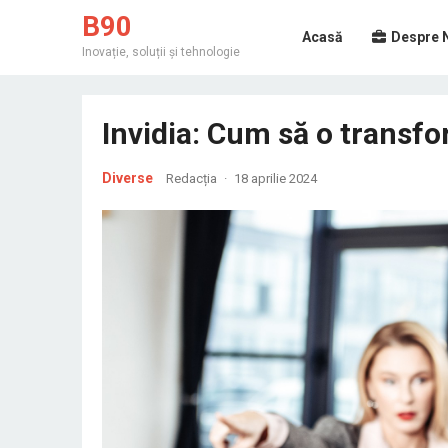
B90
Acasă
Despre 
Inovație, soluții și tehnologie
Invidia: Cum să o transfo
Diverse
Redacția
·
18 aprilie 2024