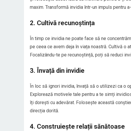
maxim. Transformă invidia într-un impuls pentru a-ți
2. Cultivă recunoștința
În timp ce invidia ne poate face să ne concentră
pe ceea ce avem deja în viața noastră. Cultivă o at
Focalizându-te pe recunoștință, poți să reduci invi
3. Învață din invidie
În loc să ignori invidia, învață să o utilizezi ca 
Explorează motivele tale pentru a te simți invidios
îți dorești cu adevărat. Folosește această conștien
direcția dorită.
4. Construiește relații sănătoase