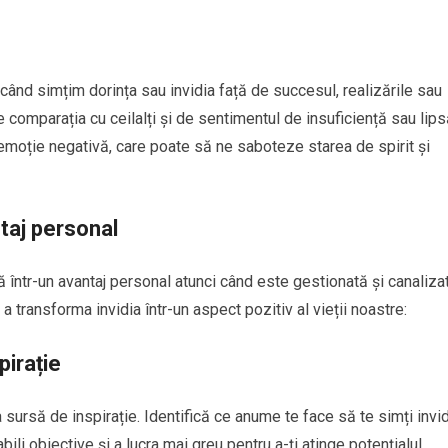
 când simțim dorința sau invidia față de succesul, realizările sau
 comparația cu ceilalți și de sentimentul de insuficiență sau lips
 emoție negativă, care poate să ne saboteze starea de spirit și
taj personal
ă într-un avantaj personal atunci când este gestionată și canaliza
a transforma invidia într-un aspect pozitiv al vieții noastre:
pirație
a sursă de inspirație. Identifică ce anume te face să te simți invi
bili obiective și a lucra mai greu pentru a-ți atinge potențialul