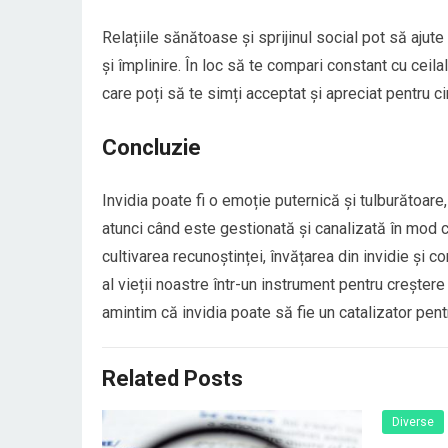
Relațiile sănătoase și sprijinul social pot să ajut
și împlinire. În loc să te compari constant cu ceila
care poți să te simți acceptat și apreciat pentru ci
Concluzie
Invidia poate fi o emoție puternică și tulburătoare
atunci când este gestionată și canalizată în mod c
cultivarea recunoștinței, învățarea din invidie și
al vieții noastre într-un instrument pentru creșter
amintim că invidia poate să fie un catalizator pe
Related Posts
Diverse