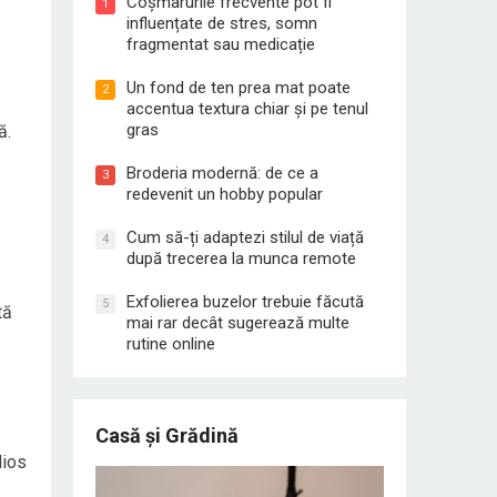
Coșmarurile frecvente pot fi
1
influențate de stres, somn
fragmentat sau medicație
Un fond de ten prea mat poate
2
accentua textura chiar și pe tenul
gras
ă.
Broderia modernă: de ce a
3
redevenit un hobby popular
Cum să-ți adaptezi stilul de viață
4
după trecerea la munca remote
Exfolierea buzelor trebuie făcută
5
tă
mai rar decât sugerează multe
rutine online
Casă și Grădină
dios