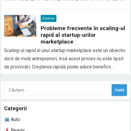
context, emoțiile trăite și situațiile din viața reală. În general,
șerpii în vis sunt asociați cu transformarea, frica, trădarea
Diverse
sau conflictele interioare, dar…
Probleme frecvente în scaling-ul
rapid al startup-urilor
marketplace
Scaling-ul rapid al unui startup marketplace este un obiectiv
dorit de mulți antreprenori, însă acest proces nu este lipsit
de provocări. Creșterea rapidă poate aduce beneficii
semnificative, cum ar fi un număr mai mare de clienți și
venituri mai mari, dar și riscuri asociate cu complexitatea
Caută
gestionării unei afaceri care…
după:
Categorii
Auto
Beauty