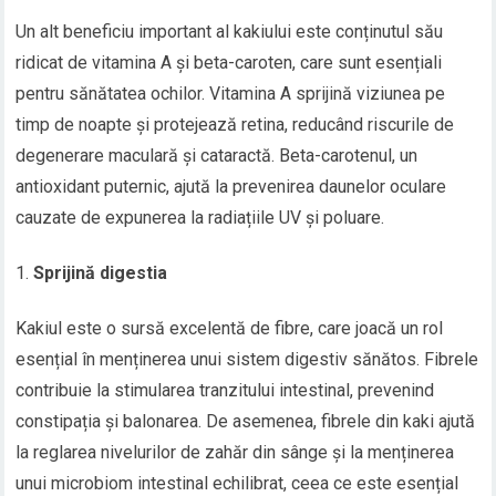
Un alt beneficiu important al kakiului este conținutul său
ridicat de vitamina A și beta-caroten, care sunt esențiali
pentru sănătatea ochilor. Vitamina A sprijină viziunea pe
timp de noapte și protejează retina, reducând riscurile de
degenerare maculară și cataractă. Beta-carotenul, un
antioxidant puternic, ajută la prevenirea daunelor oculare
cauzate de expunerea la radiațiile UV și poluare.
Sprijină digestia
Kakiul este o sursă excelentă de fibre, care joacă un rol
esențial în menținerea unui sistem digestiv sănătos. Fibrele
contribuie la stimularea tranzitului intestinal, prevenind
constipația și balonarea. De asemenea, fibrele din kaki ajută
la reglarea nivelurilor de zahăr din sânge și la menținerea
unui microbiom intestinal echilibrat, ceea ce este esențial