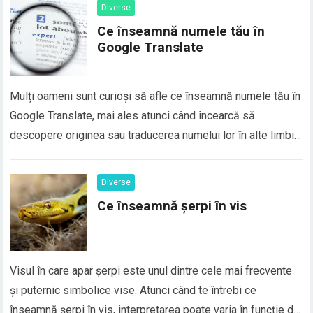
Diverse
Ce înseamnă numele tău în
Google Translate
Mulți oameni sunt curioși să afle ce înseamnă numele tău în
Google Translate, mai ales atunci când încearcă să
descopere originea sau traducerea numelui lor în alte limbi.
În realitate, majoritatea numelor proprii nu au o traducere
directă în Google Translate, deoarece numele sunt
Diverse
considerate elemente de identitate personală și, de…
Ce înseamnă șerpi în vis
Visul în care apar șerpi este unul dintre cele mai frecvente
și puternic simbolice vise. Atunci când te întrebi ce
înseamnă șerpi în vis, interpretarea poate varia în funcție de