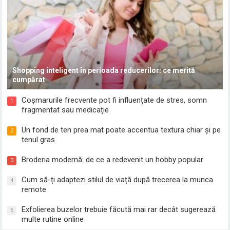
Shopping inteligent în perioada reducerilor: ce merită
cumpărat
Coșmarurile frecvente pot fi influențate de stres, somn
1
fragmentat sau medicație
Un fond de ten prea mat poate accentua textura chiar și pe
2
tenul gras
Broderia modernă: de ce a redevenit un hobby popular
3
Cum să-ți adaptezi stilul de viață după trecerea la munca
4
remote
Exfolierea buzelor trebuie făcută mai rar decât sugerează
5
multe rutine online