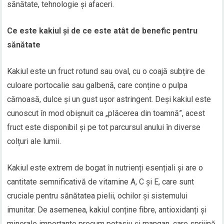
sănătate, tehnologie și afaceri.
Ce este kakiul și de ce este atât de benefic pentru
sănătate
Kakiul este un fruct rotund sau oval, cu o coajă subțire de
culoare portocalie sau galbenă, care conține o pulpa
cărnoasă, dulce și un gust ușor astringent. Deși kakiul este
cunoscut în mod obișnuit ca „plăcerea din toamnă”, acest
fruct este disponibil și pe tot parcursul anului în diverse
colțuri ale lumii.
Kakiul este extrem de bogat în nutrienți esențiali și are o
cantitate semnificativă de vitamine A, C și E, care sunt
cruciale pentru sănătatea pielii, ochilor și sistemului
imunitar. De asemenea, kakiul conține fibre, antioxidanți și
minerale importante precum potasiu și mangan, care sprijină