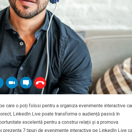
pe care o poți folosi pentru a organiza evenimente interactive ca
corect, LinkedIn Live poate transforma o audiență pasivă în
 oportunitate excelentă pentru a construi relații și a promova
 voi prezenta 7 tipuri de evenimente interactive pe LinkedIn Live c