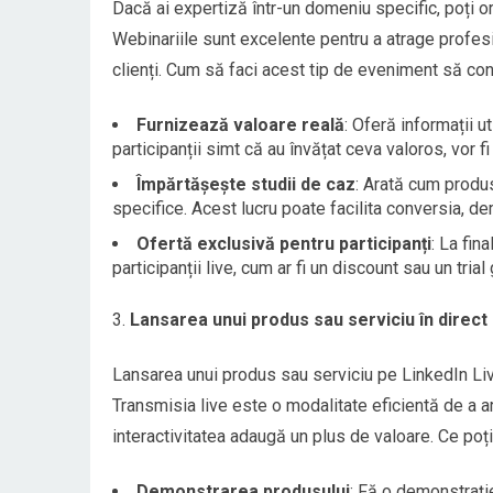
Dacă ai expertiză într-un domeniu specific, poți o
Webinariile sunt excelente pentru a atrage profesi
clienți. Cum să faci acest tip de eveniment să c
Furnizează valoare reală
: Oferă informații 
participanții simt că au învățat ceva valoros, vor 
Împărtășește studii de caz
: Arată cum produs
specifice. Acest lucru poate facilita conversia, dem
Ofertă exclusivă pentru participanți
: La fin
participanții live, cum ar fi un discount sau un trial g
Lansarea unui produs sau serviciu în direct
Lansarea unui produs sau serviciu pe LinkedIn Liv
Transmisia live este o modalitate eficientă de a arăt
interactivitatea adaugă un plus de valoare. Ce poț
Demonstrarea produsului
: Fă o demonstrație