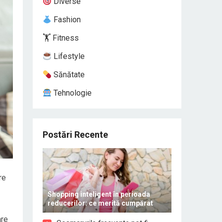
Diverse
Fashion
🏋️ Fitness
Lifestyle
Sănătate
Tehnologie
Postări Recente
re
Shopping inteligent în perioada
reducerilor: ce merită cumpărat
are