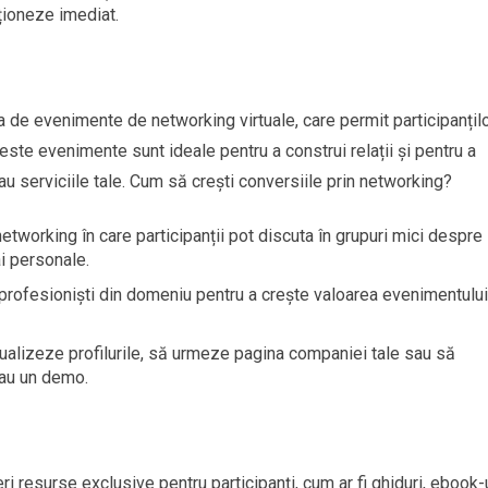
ționeze imediat.
ea de evenimente de networking virtuale, care permit participanțil
ceste evenimente sunt ideale pentru a construi relații și pentru a
sau serviciile tale. Cum să crești conversiile prin networking?
etworking în care participanții pot discuta în grupuri mici despre
ai personale.
 profesioniști din domeniu pentru a crește valoarea evenimentului
actualizeze profilurile, să urmeze pagina companiei tale sau să
sau un demo.
i resurse exclusive pentru participanți, cum ar fi ghiduri, ebook-u