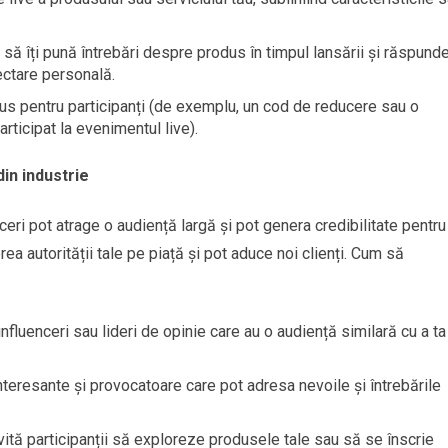
r să îți pună întrebări despre produs în timpul lansării și răspund
ectare personală.
dus pentru participanți (de exemplu, un cod de reducere sau o
articipat la evenimentul live).
din industrie
enceri pot atrage o audiență largă și pot genera credibilitate pentru
ea autorității tale pe piață și pot aduce noi clienți. Cum să
nfluenceri sau lideri de opinie care au o audiență similară cu a ta
teresante și provocatoare care pot adresa nevoile și întrebările
nvită participanții să exploreze produsele tale sau să se înscrie