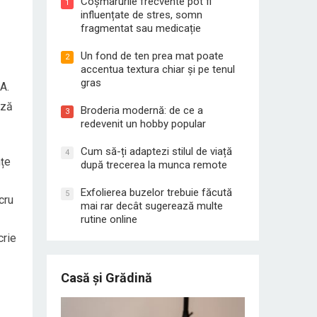
Coșmarurile frecvente pot fi
1
influențate de stres, somn
fragmentat sau medicație
Un fond de ten prea mat poate
2
accentua textura chiar și pe tenul
gras
A.
iză
Broderia modernă: de ce a
3
redevenit un hobby popular
Cum să-ți adaptezi stilul de viață
4
nțe
după trecerea la munca remote
Exfolierea buzelor trebuie făcută
5
cru
mai rar decât sugerează multe
rutine online
crie
Casă și Grădină