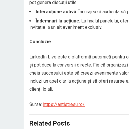
pot genera discuții utile.
Interacțiune activă
: Încurajează audiența să p
Îndemnuri la acțiune
: La finalul panelului, of
invitație la un alt eveniment exclusiv.
Concluzie
LinkedIn Live este o platformă puternică pentru 
și pot duce la conversii directe. Fie că organizez
cheia succesului este să creezi evenimente valoro
incluzi un apel clar la acțiune și să oferi resurse 
clienți loiali.
Sursa:
https://antistresu.ro/
Related Posts