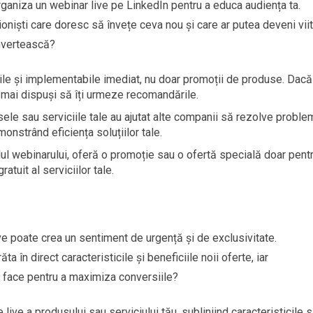
rganiza un webinar live pe LinkedIn pentru a educa audiența ta.
oniști care doresc să învețe ceva nou și care ar putea deveni viit
onvertească?
utile și implementabile imediat, nu doar promoții de produse. Dacă
fi mai dispuși să îți urmeze recomandările.
ele sau serviciile tale au ajutat alte companii să rezolve probl
onstrând eficiența soluțiilor tale.
alul webinarului, oferă o promoție sau o ofertă specială doar pent
ratuit al serviciilor tale.
e poate crea un sentiment de urgență și de exclusivitate.
a în direct caracteristicile și beneficiile noii oferte, iar
i face pentru a maximiza conversiile?
 live a produsului sau serviciului tău, subliniind caracteristicile 