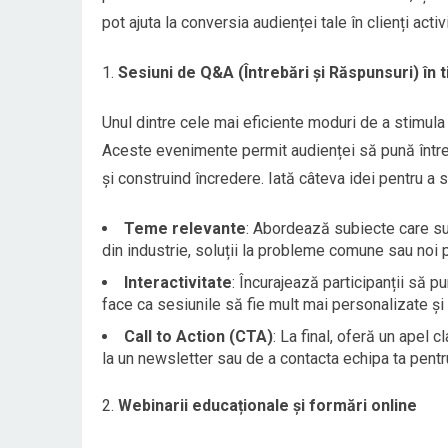
pot ajuta la conversia audienței tale în clienți activ
Sesiuni de Q&A (Întrebări și Răspunsuri) în 
Unul dintre cele mai eficiente moduri de a stimul
Aceste evenimente permit audienței să pună întreb
și construind încredere. Iată câteva idei pentru a
Teme relevante
: Abordează subiecte care sun
din industrie, soluții la probleme comune sau noi 
Interactivitate
: Încurajează participanții să 
face ca sesiunile să fie mult mai personalizate și 
Call to Action (CTA)
: La final, oferă un apel c
la un newsletter sau de a contacta echipa ta pent
Webinarii educaționale și formări online