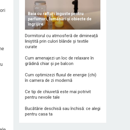
ori
Baia cu rafturi înguste pentru
parfumuri, lumânări și obiecte de
îngrijire
Dormitorul cu atmosferă de dimineață
liniștită prin culori blânde și textile
curate
eme
Cum amenajezi un loc de relaxare în
grădină chiar și pe balcon
ru
Cum optimizezi fluxul de energie (chi)
în camera de zi modernă
Ce tip de chiuvetă este mai potrivit
pentru nevoile tale
Bucătărie deschisă sau închisă: ce alegi
pentru casa ta
sale