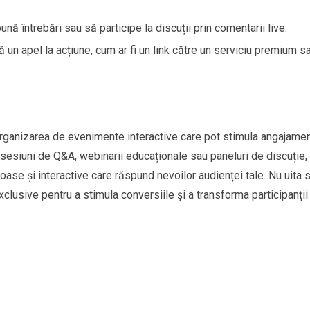
ună întrebări sau să participe la discuții prin comentarii live.
eră un apel la acțiune, cum ar fi un link către un serviciu premium s
organizarea de evenimente interactive care pot stimula angajamen
i sesiuni de Q&A, webinarii educaționale sau paneluri de discuție,
ase și interactive care răspund nevoilor audienței tale. Nu uita 
exclusive pentru a stimula conversiile și a transforma participanții 