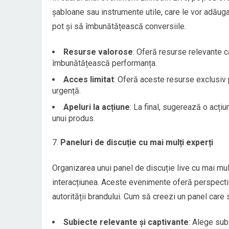
șabloane sau instrumente utile, care le vor adăuga
pot și să îmbunătățească conversiile.
Resurse valorose
: Oferă resurse relevante c
îmbunătățească performanța.
Acces limitat
: Oferă aceste resurse exclusiv p
urgență.
Apeluri la acțiune
: La final, sugerează o acți
unui produs.
Paneluri de discuție cu mai mulți experți
Organizarea unui panel de discuție live cu mai mul
interacțiunea. Aceste evenimente oferă perspectiv
autorității brandului. Cum să creezi un panel car
Subiecte relevante și captivante
: Alege sub