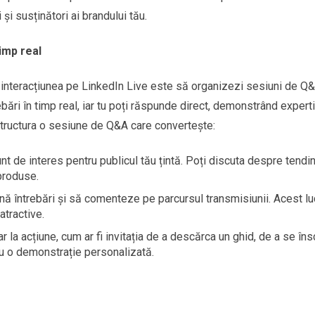
i și susținători ai brandului tău.
timp real
a interacțiunea pe LinkedIn Live este să organizezi sesiuni de Q&
ări în timp real, iar tu poți răspunde direct, demonstrând expert
 structura o sesiune de Q&A care convertește:
t de interes pentru publicul tău țintă. Poți discuta despre tendi
produse.
pună întrebări și să comenteze pe parcursul transmisiunii. Acest lu
atractive.
lar la acțiune, cum ar fi invitația de a descărca un ghid, de a se îns
ru o demonstrație personalizată.