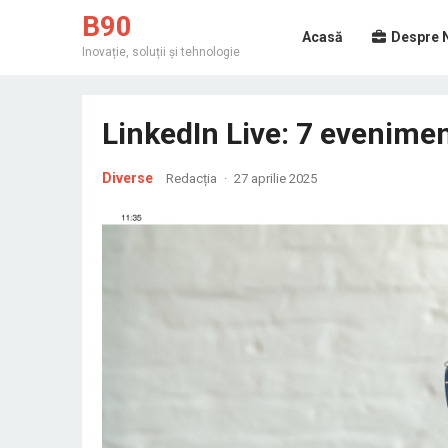
B90
Acasă
Despre 
Inovație, soluții și tehnologie
LinkedIn Live: 7 evenimen
Diverse
Redacția
·
27 aprilie 2025