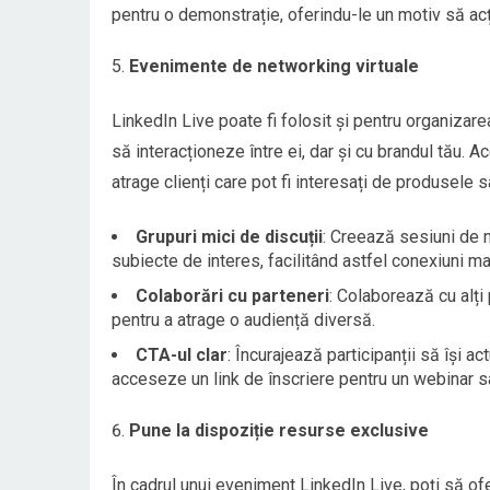
pentru o demonstrație, oferindu-le un motiv să ac
Evenimente de networking virtuale
LinkedIn Live poate fi folosit și pentru organizar
să interacționeze între ei, dar și cu brandul tău. A
atrage clienți care pot fi interesați de produsele 
Grupuri mici de discuții
: Creează sesiuni de n
subiecte de interes, facilitând astfel conexiuni m
Colaborări cu parteneri
: Colaborează cu alți
pentru a atrage o audiență diversă.
CTA-ul clar
: Încurajează participanții să își 
acceseze un link de înscriere pentru un webinar 
Pune la dispoziție resurse exclusive
În cadrul unui eveniment LinkedIn Live, poți să ofer