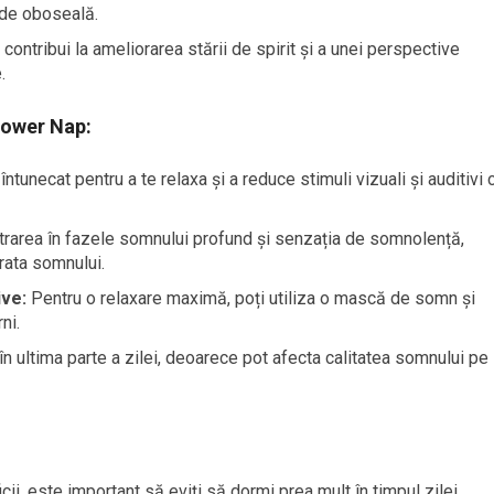
 de oboseală.
ontribui la ameliorarea stării de spirit și a unei perspective
.
Power Nap:
 întunecat pentru a te relaxa și a reduce stimuli vizuali și auditivi 
ntrarea în fazele somnului profund și senzația de somnolență,
rata somnului.
ive:
Pentru o relaxare maximă, poți utiliza o mască de somn și
ni.
n ultima parte a zilei, deoarece pot afecta calitatea somnului pe
, este important să eviți să dormi prea mult în timpul zilei,