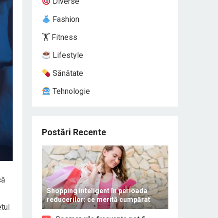
Diverse
Fashion
🏋️ Fitness
Lifestyle
Sănătate
Tehnologie
Postări Recente
că
Shopping inteligent în perioada
reducerilor: ce merită cumpărat
tul