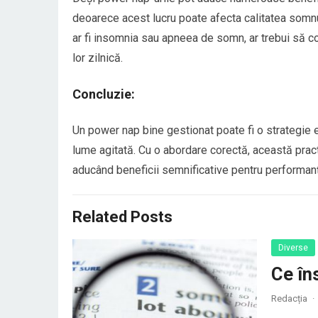
deoarece acest lucru poate afecta calitatea somnul
ar fi insomnia sau apneea de somn, ar trebui să co
lor zilnică.
Concluzie:
Un power nap bine gestionat poate fi o strategie e
lume agitată. Cu o abordare corectă, această practi
aducând beneficii semnificative pentru performanț
Related Posts
Diverse
Ce în
Redacția
·