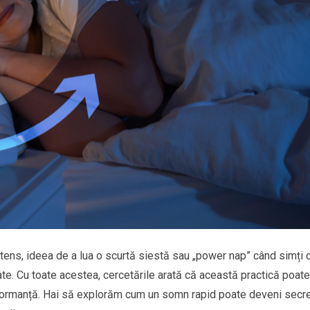
intens, ideea de a lua o scurtă siestă sau „power nap” când simți 
ate. Cu toate acestea, cercetările arată că această practică poate
rformanță. Hai să explorăm cum un somn rapid poate deveni secre