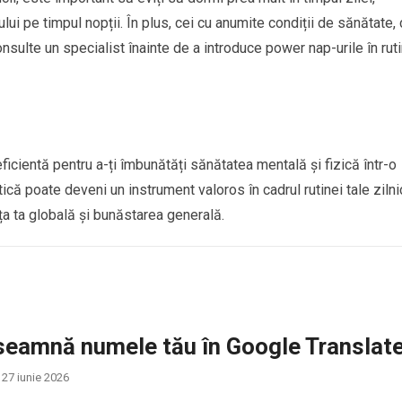
ui pe timpul nopții. În plus, cei cu anumite condiții de sănătate,
nsulte un specialist înainte de a introduce power nap-urile în rut
ficientă pentru a-ți îmbunătăți sănătatea mentală și fizică într-o
că poate deveni un instrument valoros în cadrul rutinei tale zilni
a ta globală și bunăstarea generală.
seamnă numele tău în Google Translat
27 iunie 2026