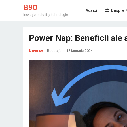
B90
Acasă
Despre 
Inovație, soluții și tehnologie
Power Nap: Beneficii ale
Diverse
Redacția
·
18 ianuarie 2024