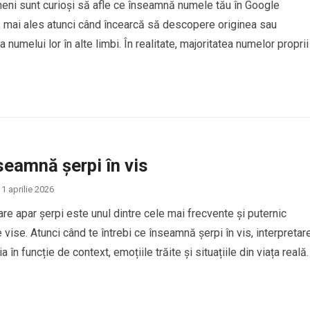
eni sunt curioși să afle ce înseamnă numele tău în Google
, mai ales atunci când încearcă să descopere originea sau
 numelui lor în alte limbi. În realitate, majoritatea numelor proprii
ucere directă în Google Translate, deoarece numele sunt conside
de identitate personală și, de…
seamnă șerpi în vis
1 aprilie 2026
care apar șerpi este unul dintre cele mai frecvente și puternic
 vise. Atunci când te întrebi ce înseamnă șerpi în vis, interpretar
a în funcție de context, emoțiile trăite și situațiile din viața reală.
erpii în vis sunt asociați cu transformarea, frica, trădarea sau
e interioare, dar…