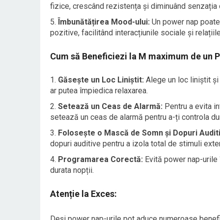
fizice, crescând rezistența și diminuând senzația
Îmbunătățirea Mood-ului:
Un power nap poate c
pozitive, facilitând interacțiunile sociale și relațiile
Cum să Beneficiezi la M maximum de un 
Găsește un Loc Liniștit:
Alege un loc liniștit și
ar putea împiedica relaxarea.
Setează un Ceas de Alarmă:
Pentru a evita i
setează un ceas de alarmă pentru a-ți controla du
Folosește o Mască de Somn și Dopuri Audit
dopuri auditive pentru a izola total de stimuli exter
Programarea Corectă:
Evită power nap-urile î
durata nopții.
Atenție la Exces:
Deși power nap-urile pot aduce numeroase beneficii