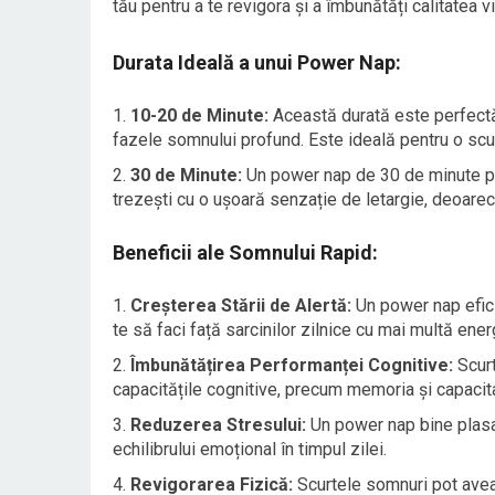
tău pentru a te revigora și a îmbunătăți calitatea vie
Durata Ideală a unui Power Nap:
10-20 de Minute:
Această durată este perfectă 
fazele somnului profund. Este ideală pentru o scur
30 de Minute:
Un power nap de 30 de minute poa
trezești cu o ușoară senzație de letargie, deoarec
Beneficii ale Somnului Rapid:
Creșterea Stării de Alertă:
Un power nap efici
te să faci față sarcinilor zilnice cu mai multă ener
Îmbunătățirea Performanței Cognitive:
Scurt
capacitățile cognitive, precum memoria și capacit
Reduzerea Stresului:
Un power nap bine plasat
echilibrului emoțional în timpul zilei.
Revigorarea Fizică:
Scurtele somnuri pot avea u