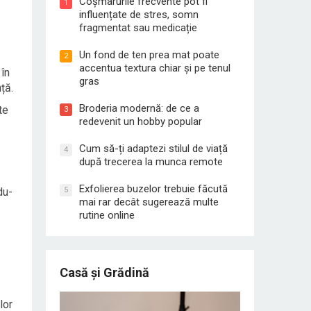
Coșmarurile frecvente pot fi
1
influențate de stres, somn
fragmentat sau medicație
Un fond de ten prea mat poate
2
accentua textura chiar și pe tenul
 în
gras
ță.
Broderia modernă: de ce a
te
3
redevenit un hobby popular
Cum să-ți adaptezi stilul de viață
4
după trecerea la munca remote
Exfolierea buzelor trebuie făcută
5
du-
mai rar decât sugerează multe
rutine online
Casă și Grădină
lor