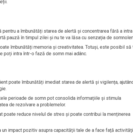
ții.
pentru a îmbunătăți starea de alertă și concentrarea fără a intra
tă pauză în timpul zilei și nu te va lăsa cu senzația de somnolen
te îmbunătăți memoria și creativitatea. Totuși, este posibil să 
e poți intra într-o fază de somn mai adânc.
ent poate îmbunătăți imediat starea de alertă și vigilența, ajutân
gie.
ele perioade de somn pot consolida informațiile și stimula
atea de rezolvare a problemelor.
 poate reduce nivelul de stres și poate contribui la menținerea
n impact pozitiv asupra capacității tale de a face față activități