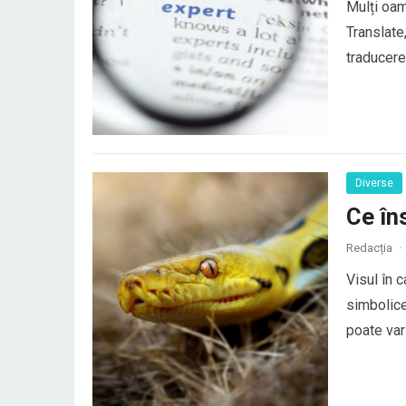
Mulți oam
Translate
traducerea
au o trad
elemente 
Diverse
Ce în
Redacția
·
Visul în 
simbolice
poate vari
general, ș
conflictel