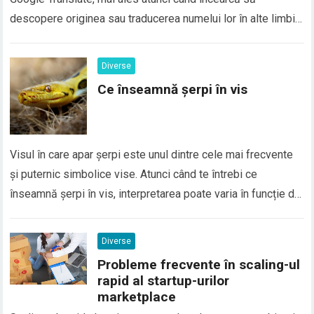
descopere originea sau traducerea numelui lor în alte limbi.
În realitate, majoritatea numelor proprii nu au o traducere
directă în Google Translate, deoarece numele sunt
Diverse
considerate elemente de identitate personală și, de…
Ce înseamnă șerpi în vis
Visul în care apar șerpi este unul dintre cele mai frecvente
și puternic simbolice vise. Atunci când te întrebi ce
înseamnă șerpi în vis, interpretarea poate varia în funcție de
context, emoțiile trăite și situațiile din viața reală. În general,
șerpii în vis sunt asociați cu transformarea, frica, trădarea
Diverse
sau conflictele interioare, dar…
Probleme frecvente în scaling-ul
rapid al startup-urilor
marketplace