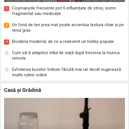
Coșmarurile frecvente pot fi influențate de stres, somn
1
fragmentat sau medicație
Un fond de ten prea mat poate accentua textura chiar și pe
2
tenul gras
Broderia modernă: de ce a redevenit un hobby popular
3
Cum să-ți adaptezi stilul de viață după trecerea la munca
4
remote
Exfolierea buzelor trebuie făcută mai rar decât sugerează
5
multe rutine online
Casă și Grădină