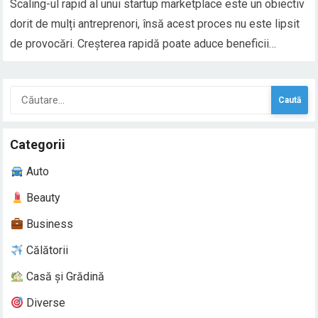
Scaling-ul rapid al unui startup marketplace este un obiectiv
dorit de mulți antreprenori, însă acest proces nu este lipsit
de provocări. Creșterea rapidă poate aduce beneficii
semnificative, cum ar fi un număr mai mare de clienți și
venituri mai mari, dar și riscuri asociate cu complexitatea
Caută
gestionării unei afaceri care…
după:
Categorii
Auto
Beauty
Business
Călătorii
Casă și Grădină
Diverse