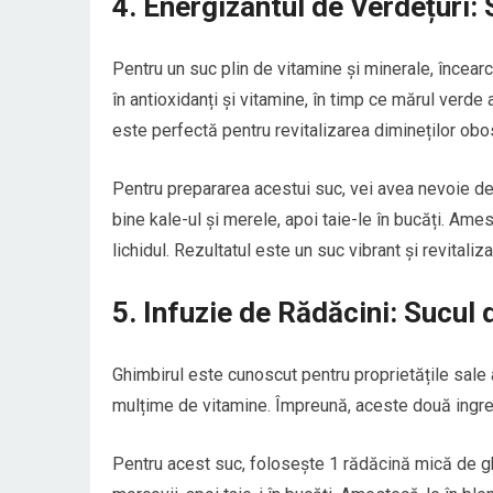
4. Energizantul de Verdețuri:
Pentru un suc plin de vitamine și minerale, încea
în antioxidanți și vitamine, în timp ce mărul verd
este perfectă pentru revitalizarea dimineților obo
Pentru prepararea acestui suc, vei avea nevoie de 
bine kale-ul și merele, apoi taie-le în bucăți. Am
lichidul. Rezultatul este un suc vibrant și revitali
5. Infuzie de Rădăcini: Sucul
Ghimbirul este cunoscut pentru proprietățile sale a
mulțime de vitamine. Împreună, aceste două ingred
Pentru acest suc, folosește 1 rădăcină mică de ghi