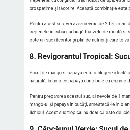
Pepenele, cu conținutul său ridicat de apă, este i
prospețime și răcorire. Această combinație este pe
Pentru acest suc, vei avea nevoie de 2 felii mari 
pepenele în cuburi, adaugă frunzele de mentă și su
este un suc răcoritor și plin de nutrienți care te va
8. Revigorantul Tropical: Su
Sucul de mango și papaya este o alegere ideală p
naturală, în timp ce papaya contribuie cu enzime di
Pentru prepararea acestui suc, ai nevoie de 1 man
mango-ul și papaya în bucăți, amestecă-le în ble
lichidul. Acest suc tropical nu doar că este delicio
9. Căpcăunul Verde: Sucul de