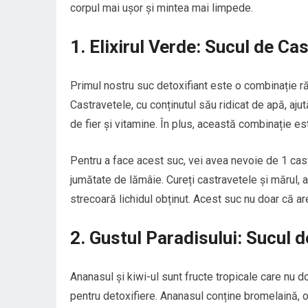
corpul mai ușor și mintea mai limpede.
1. Elixirul Verde: Sucul de Ca
Primul nostru suc detoxifiant este o combinație ră
Castravetele, cu conținutul său ridicat de apă, aju
de fier și vitamine. În plus, această combinație e
Pentru a face acest suc, vei avea nevoie de 1 cas
jumătate de lămâie. Cureți castravetele și mărul, a
strecoară lichidul obținut. Acest suc nu doar că ar
2. Gustul Paradisului: Sucul 
Ananasul și kiwi-ul sunt fructe tropicale care nu d
pentru detoxifiere. Ananasul conține bromelaină, o 