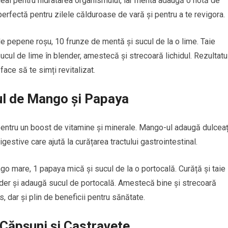
deal pentru hidratarea organismului, iar menta adaugă o notă de
rfectă pentru zilele călduroase de vară și pentru a te revigora.
de pepene roșu, 10 frunze de mentă și sucul de la o lime. Taie
cul de lime în blender, amestecă și strecoară lichidul. Rezultatu
 face să te simți revitalizat.
cul de Mango și Papaya
entru un boost de vitamine și minerale. Mango-ul adaugă dulcea
gestive care ajută la curățarea tractului gastrointestinal.
go mare, 1 papaya mică și sucul de la o portocală. Curăță și taie
nder și adaugă sucul de portocală. Amestecă bine și strecoară
s, dar și plin de beneficii pentru sănătate.
 Căpșuni și Castravete