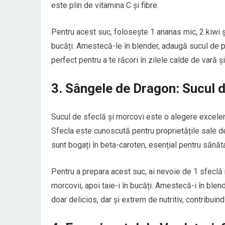
este plin de vitamina C și fibre.
Pentru acest suc, folosește 1 ananas mic, 2 kiwi și
bucăți. Amestecă-le în blender, adaugă sucul de p
perfect pentru a te răcori în zilele calde de vară și
3. Sângele de Dragon: Sucul d
Sucul de sfeclă și morcovi este o alegere excelent
Sfecla este cunoscută pentru proprietățile sale de
sunt bogați în beta-caroten, esențial pentru sănăta
Pentru a prepara acest suc, ai nevoie de 1 sfeclă 
morcovii, apoi taie-i în bucăți. Amestecă-i în blen
doar delicios, dar și extrem de nutritiv, contribuin