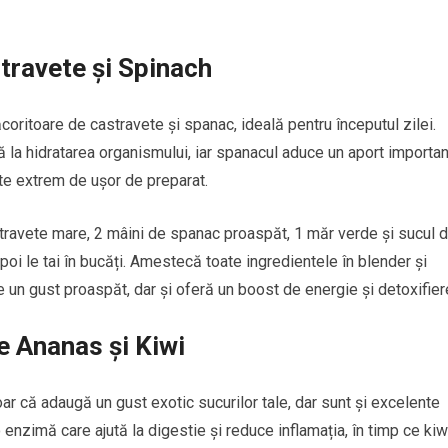
stravete și Spinach
coritoare de castravete și spanac, ideală pentru începutul zilei.
tă la hidratarea organismului, iar spanacul aduce un aport importan
ste extrem de ușor de preparat.
travete mare, 2 mâini de spanac proaspăt, 1 măr verde și sucul d
poi le tai în bucăți. Amestecă toate ingredientele în blender și
e un gust proaspăt, dar și oferă un boost de energie și detoxifier
de Ananas și Kiwi
oar că adaugă un gust exotic sucurilor tale, dar sunt și excelente
enzimă care ajută la digestie și reduce inflamația, în timp ce kiw