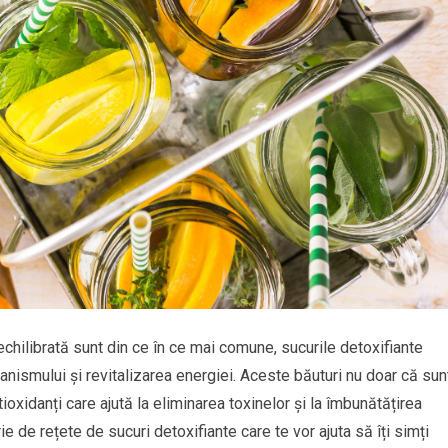
ezechilibrată sunt din ce în ce mai comune, sucurile detoxifiante
anismului și revitalizarea energiei. Aceste băuturi nu doar că sun
tioxidanți care ajută la eliminarea toxinelor și la îmbunătățirea
rie de rețete de sucuri detoxifiante care te vor ajuta să îți simți