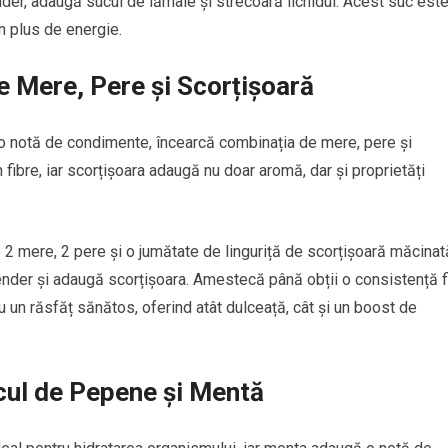
ender, adaugă sucul de lămâie și strecoară lichidul. Acest suc est
n plus de energie.
de Mere, Pere și Scorțișoară
 o notă de condimente, încearcă combinația de mere, pere și
 fibre, iar scorțișoara adaugă nu doar aromă, dar și proprietăți
 2 mere, 2 pere și o jumătate de linguriță de scorțișoară măcinat
lender și adaugă scorțișoara. Amestecă până obții o consistență f
u un răsfăț sănătos, oferind atât dulceață, cât și un boost de
cul de Pepene și Mentă