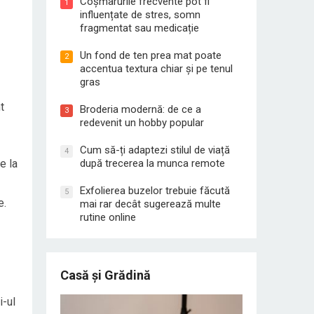
Coșmarurile frecvente pot fi
1
influențate de stres, somn
fragmentat sau medicație
Un fond de ten prea mat poate
2
accentua textura chiar și pe tenul
gras
t
Broderia modernă: de ce a
3
redevenit un hobby popular
Cum să-ți adaptezi stilul de viață
4
e la
după trecerea la munca remote
Exfolierea buzelor trebuie făcută
5
e.
mai rar decât sugerează multe
rutine online
Casă și Grădină
i-ul