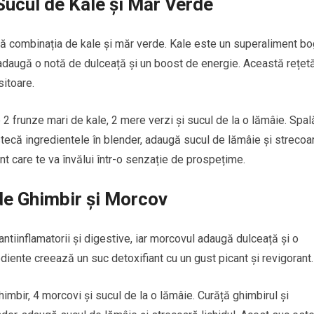
 Sucul de Kale și Măr Verde
rcă combinația de kale și măr verde. Kale este un superaliment bo
e adaugă o notă de dulceață și un boost de energie. Această rețet
sitoare.
2 frunze mari de kale, 2 mere verzi și sucul de la o lămâie. Spal
estecă ingredientele în blender, adaugă sucul de lămâie și strecoa
zant care te va învălui într-o senzație de prospețime.
 de Ghimbir și Morcov
ntiinflamatorii și digestive, iar morcovul adaugă dulceață și o
iente creează un suc detoxifiant cu un gust picant și revigorant.
mbir, 4 morcovi și sucul de la o lămâie. Curăță ghimbirul și