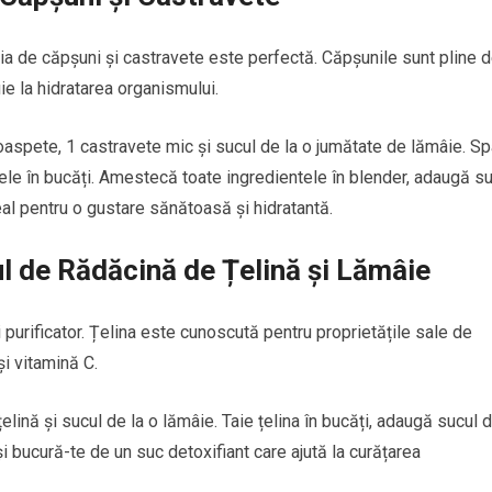
ația de căpșuni și castravete este perfectă. Căpșunile sunt pline 
uie la hidratarea organismului.
aspete, 1 castravete mic și sucul de la o jumătate de lămâie. Sp
tele în bucăți. Amestecă toate ingredientele în blender, adaugă s
eal pentru o gustare sănătoasă și hidratantă.
l de Rădăcină de Țelină și Lămâie
i purificator. Țelina este cunoscută pentru proprietățile sale de
și vitamină C.
elină și sucul de la o lămâie. Taie țelina în bucăți, adaugă sucul 
i bucură-te de un suc detoxifiant care ajută la curățarea