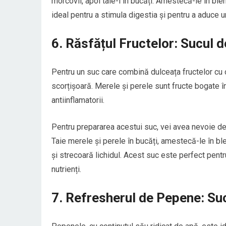
morcovii, apoi taie-i în bucăți. Amestecă-le în bl
ideal pentru a stimula digestia și pentru a aduce u
6. Răsfățul Fructelor: Sucul 
Pentru un suc care combină dulceața fructelor cu
scorțișoară. Merele și perele sunt fructe bogate în
antiinflamatorii.
Pentru prepararea acestui suc, vei avea nevoie de
Taie merele și perele în bucăți, amestecă-le în b
și strecoară lichidul. Acest suc este perfect pentr
nutrienți.
7. Refresherul de Pepene: Su