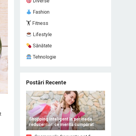
Diverse
Fashion
🏋️ Fitness
Lifestyle
Sănătate
Tehnologie
Postări Recente
t
Shopping inteligent în perioada
reducerilor: ce merită cumpărat