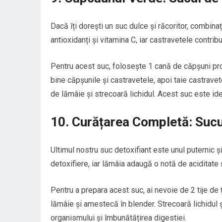
Dacă îți dorești un suc dulce și răcoritor, combin
antioxidanți și vitamina C, iar castravetele contrib
Pentru acest suc, folosește 1 cană de căpșuni pro
bine căpșunile și castravetele, apoi taie castrave
de lămâie și strecoară lichidul. Acest suc este id
10. Curățarea Completă: Sucu
Ultimul nostru suc detoxifiant este unul puternic ș
detoxifiere, iar lămâia adaugă o notă de aciditate 
Pentru a prepara acest suc, ai nevoie de 2 tije de ț
lămâie și amestecă în blender. Strecoară lichidul ș
organismului și îmbunătățirea digestiei.