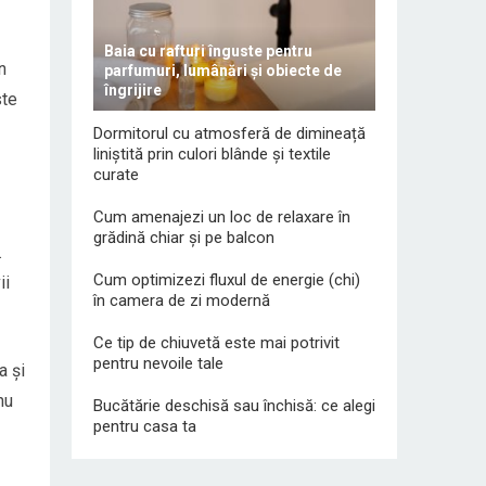
Baia cu rafturi înguste pentru
n
parfumuri, lumânări și obiecte de
îngrijire
ste
Dormitorul cu atmosferă de dimineață
liniștită prin culori blânde și textile
curate
Cum amenajezi un loc de relaxare în
grădină chiar și pe balcon
.
Cum optimizezi fluxul de energie (chi)
ii
în camera de zi modernă
Ce tip de chiuvetă este mai potrivit
pentru nevoile tale
a și
nu
Bucătărie deschisă sau închisă: ce alegi
pentru casa ta