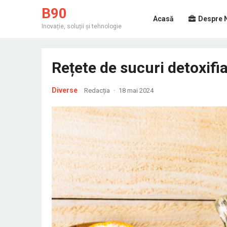
B90
Acasă
Despre 
Inovație, soluții și tehnologie
Rețete de sucuri detoxifi
Diverse
Redacția
·
18 mai 2024