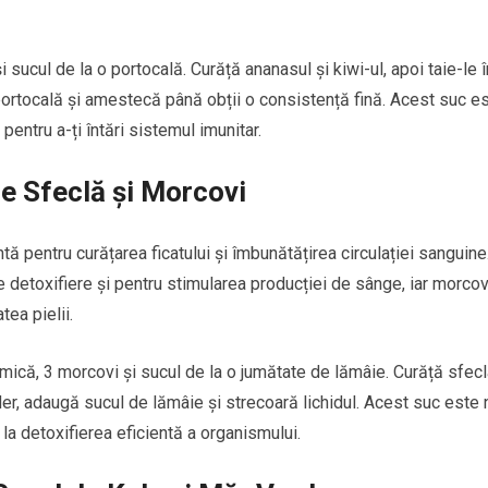
 sucul de la o portocală. Curăță ananasul și kiwi-ul, apoi taie-le î
ortocală și amestecă până obții o consistență fină. Acest suc e
 pentru a-ți întări sistemul imunitar.
e Sfeclă și Morcovi
ă pentru curățarea ficatului și îmbunătățirea circulației sanguine
 detoxifiere și pentru stimularea producției de sânge, iar morcov
tea pielii.
mică, 3 morcovi și sucul de la o jumătate de lămâie. Curăță sfecl
der, adaugă sucul de lămâie și strecoară lichidul. Acest suc este 
d la detoxifierea eficientă a organismului.