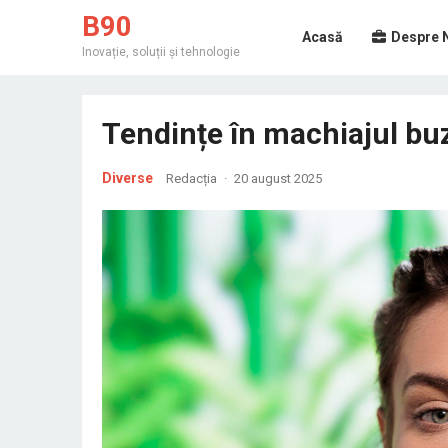
B90
Acasă
Despre 
Inovație, soluții și tehnologie
Tendințe în machiajul bu
Diverse
Redacția
·
20 august 2025