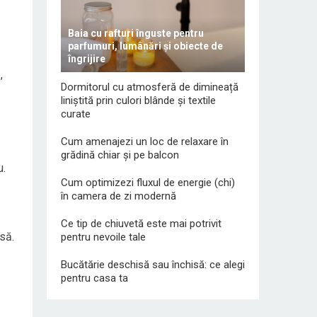
Baia cu rafturi înguste pentru
parfumuri, lumânări și obiecte de
îngrijire
,
Dormitorul cu atmosferă de dimineață
liniștită prin culori blânde și textile
curate
Cum amenajezi un loc de relaxare în
grădină chiar și pe balcon
u.
Cum optimizezi fluxul de energie (chi)
în camera de zi modernă
Ce tip de chiuvetă este mai potrivit
să.
pentru nevoile tale
Bucătărie deschisă sau închisă: ce alegi
pentru casa ta