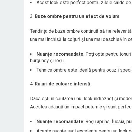
Acest look este perfect pentru zilele calde de v
Buze ombre pentru un efect de volum
Tendința de buze ombre continuă să fie relevantă 
una mai închisă la colțuri și una mai deschisă în c
Nuanțe recomandate
: Poți opta pentru tonur
burgundy și roșu.
Tehnica ombre este ideală pentru ocazii specia
Rujuri de culoare intensă
Dacă ești în căutarea unui look îndrăzneț și moder
Acestea adaugă un impact puternic și sunt perfecte
Nuanțe recomandate
: Roșu aprins, fucsia, pu
Aceste nuanțe sunt excelente pentru un look d