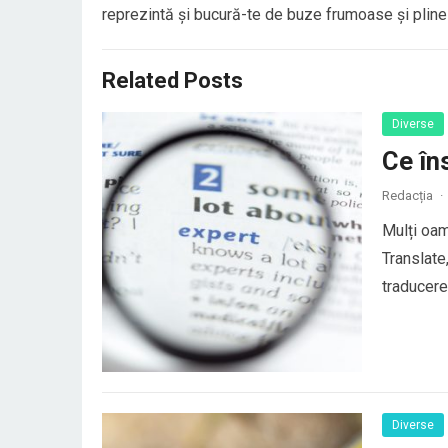
reprezintă și bucură-te de buze frumoase și pline
Related Posts
Diverse
Ce în
Redacția
·
Mulți oam
Translate
traducerea
au o trad
elemente 
Diverse