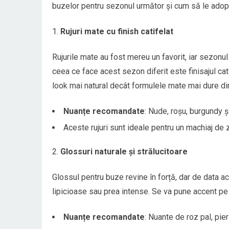
buzelor pentru sezonul următor și cum să le adopț
Rujuri mate cu finish catifelat
Rujurile mate au fost mereu un favorit, iar sezonu
ceea ce face acest sezon diferit este finisajul cati
look mai natural decât formulele mate mai dure din
Nuanțe recomandate
: Nude, roșu, burgundy ș
Aceste rujuri sunt ideale pentru un machiaj de z
Glossuri naturale și strălucitoare
Glossul pentru buze revine în forță, dar de data ace
lipicioase sau prea intense. Se va pune accent pe b
Nuanțe recomandate
: Nuante de roz pal, pie