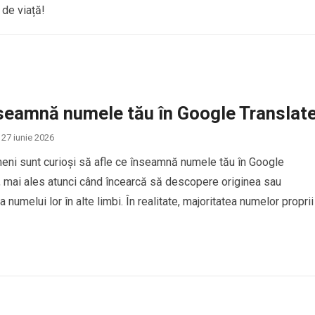
 de viață!
seamnă numele tău în Google Translat
27 iunie 2026
eni sunt curioși să afle ce înseamnă numele tău în Google
, mai ales atunci când încearcă să descopere originea sau
 numelui lor în alte limbi. În realitate, majoritatea numelor proprii
ucere directă în Google Translate, deoarece numele sunt conside
de identitate personală și, de…