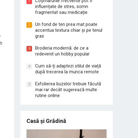
Coșmarurile frecvente pot fi
1
influențate de stres, somn
fragmentat sau medicație
Un fond de ten prea mat poate
2
accentua textura chiar și pe tenul
,
gras
un
Broderia modernă: de ce a
3
redevenit un hobby popular
Cum să-ți adaptezi stilul de viață
4
după trecerea la munca remote
Exfolierea buzelor trebuie făcută
5
mai rar decât sugerează multe
rutine online
Casă și Grădină