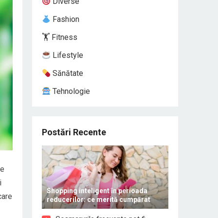
Diverse
Fashion
🏋️ Fitness
Lifestyle
Sănătate
Tehnologie
Postări Recente
țe
i
Shopping inteligent în perioada
care
reducerilor: ce merită cumpărat