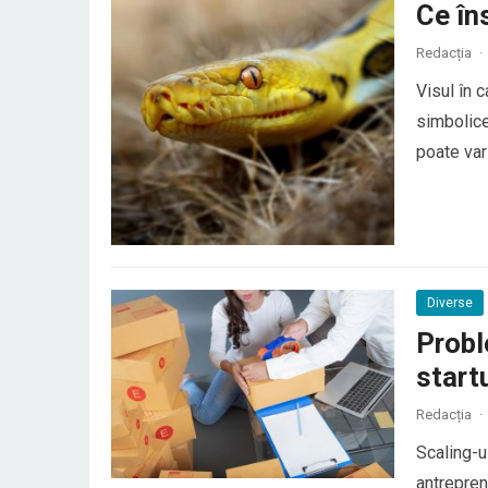
Ce în
Redacția
·
Visul în 
simbolice
poate vari
general, ș
conflictel
Diverse
Probl
start
Redacția
·
Scaling-u
antrepren