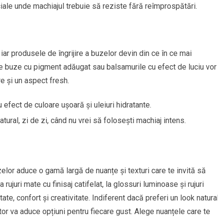
ciale unde machiajul trebuie să reziste fără reîmprospătări.
, iar produsele de îngrijire a buzelor devin din ce în ce mai
de buze cu pigment adăugat sau balsamurile cu efect de luciu vor 
e și un aspect fresh.
 efect de culoare ușoară și uleiuri hidratante.
ural, zi de zi, când nu vrei să folosești machiaj intens.
elor aduce o gamă largă de nuanțe și texturi care te invită să
 rujuri mate cu finisaj catifelat, la glossuri luminoase și rujuri
te, confort și creativitate. Indiferent dacă preferi un look natura
or va aduce opțiuni pentru fiecare gust. Alege nuanțele care te