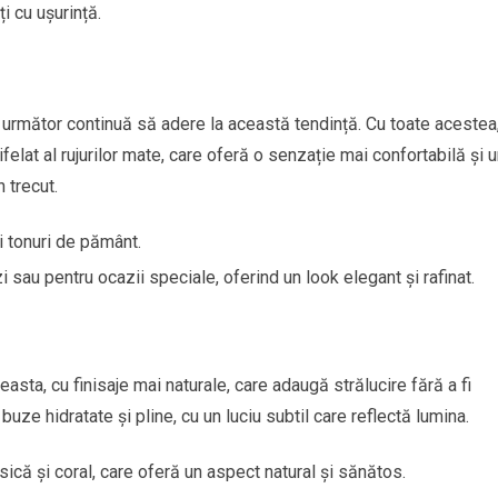
i cu ușurință.
l următor continuă să adere la această tendință. Cu toate acestea
felat al rujurilor mate, care oferă o senzație mai confortabilă și 
 trecut.
i tonuri de pământ.
i sau pentru ocazii speciale, oferind un look elegant și rafinat.
asta, cu finisaje mai naturale, care adaugă strălucire fără a fi
uze hidratate și pline, cu un luciu subtil care reflectă lumina.
rsică și coral, care oferă un aspect natural și sănătos.