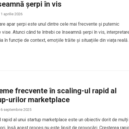
seamnă șerpi în vis
1 aprilie 2026
care apar șerpi este unul dintre cele mai frecvente și puternic
 vise. Atunci când te întrebi ce înseamnă șerpi în vis, interpretar
a în funcție de context, emoțiile trăite și situațiile din viața reală.
erpii în vis sunt asociați cu transformarea, frica, trădarea sau
e interioare, dar…
eme frecvente în scaling-ul rapid al
up-urilor marketplace
6 septembrie 2025
l rapid al unui startup marketplace este un obiectiv dorit de mulți
ori, însă acest proces nu este lipsit de provocări. Creșterea rapi