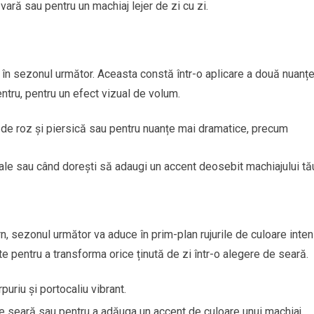
ară sau pentru un machiaj lejer de zi cu zi.
în sezonul următor. Aceasta constă într-o aplicare a două nuanțe
entru, pentru un efect vizual de volum.
i de roz și piersică sau pentru nuanțe mai dramatice, precum
le sau când dorești să adaugi un accent deosebit machiajului tă
n, sezonul următor va aduce în prim-plan rujurile de culoare inten
 pentru a transforma orice ținută de zi într-o alegere de seară.
rpuriu și portocaliu vibrant.
e seară sau pentru a adăuga un accent de culoare unui machiaj