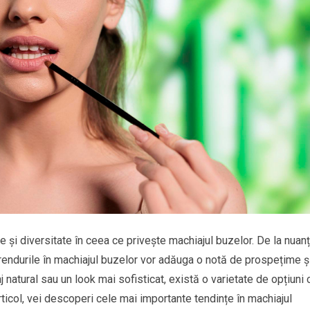
e și diversitate în ceea ce privește machiajul buzelor. De la nuan
, trendurile în machiajul buzelor vor adăuga o notă de prospețime ș
j natural sau un look mai sofisticat, există o varietate de opțiuni 
rticol, vei descoperi cele mai importante tendințe în machiajul