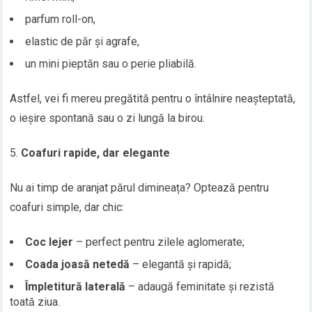
parfum roll-on,
elastic de păr și agrafe,
un mini pieptăn sau o perie pliabilă.
Astfel, vei fi mereu pregătită pentru o întâlnire neașteptată,
o ieșire spontană sau o zi lungă la birou.
Coafuri rapide, dar elegante
Nu ai timp de aranjat părul dimineața? Optează pentru
coafuri simple, dar chic:
Coc lejer
– perfect pentru zilele aglomerate;
Coada joasă netedă
– elegantă și rapidă;
Împletitură laterală
– adaugă feminitate și rezistă
toată ziua.