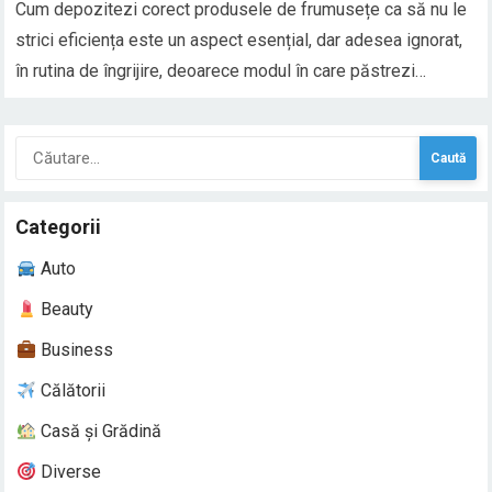
Cum depozitezi corect produsele de frumusețe ca să nu le
strici eficiența este un aspect esențial, dar adesea ignorat,
în rutina de îngrijire, deoarece modul în care păstrezi
produsele influențează direct stabilitatea ingredientelor,
textura și, implicit, rezultatele pe care le obții pe piele sau
Caută
păr. Primul lucru pe care trebuie…
după:
Categorii
Auto
Beauty
Business
Călătorii
Casă și Grădină
Diverse