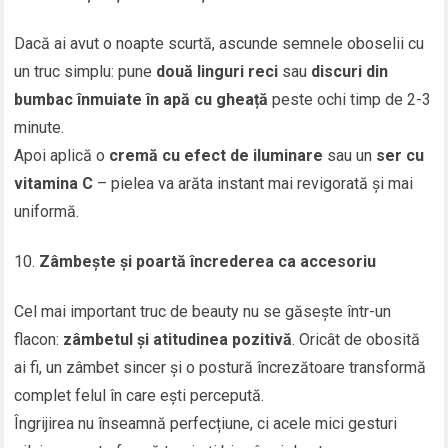
Dacă ai avut o noapte scurtă, ascunde semnele oboselii cu
un truc simplu: pune
două linguri reci
sau
discuri din
bumbac înmuiate în apă cu gheață
peste ochi timp de 2-3
minute.
Apoi aplică o
cremă cu efect de iluminare
sau un
ser cu
vitamina C
– pielea va arăta instant mai revigorată și mai
uniformă.
Zâmbește și poartă încrederea ca accesoriu
Cel mai important truc de beauty nu se găsește într-un
flacon:
zâmbetul și atitudinea pozitivă
. Oricât de obosită
ai fi, un zâmbet sincer și o postură încrezătoare transformă
complet felul în care ești percepută.
Îngrijirea nu înseamnă perfecțiune, ci acele mici gesturi