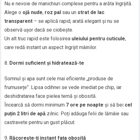
Nu e nevoie de manichiuri complexe pentru a arăta îngrijită.
Alege o
ojă nude
,
roz pal
sau un
strat de lac
transparent
– se aplică rapid, arată elegant și nu se
observă ușor dacă se ciobește.
Un alt truc rapid este folosirea
uleiului pentru cuticule
,
care redă instant un aspect îngrijit mâinilor.
Dormi suficient și hidratează-te
Somnul și apa sunt cele mai eficiente „produse de
frumusețe”. Lipsa odihnei se vede imediat pe chip, iar
deshidratarea face pielea ternă și obosită.
Încearcă să dormi minimum
7 ore pe noapte
și să bei
cel
puțin 2 litri de apă
zilnic. Poți adăuga felii de lămâie sau
castravete pentru un gust plăcut.
Răcorește-ți instant fața obosită