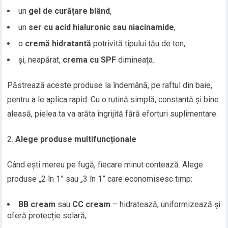
un
gel de curățare blând
,
un
ser cu acid hialuronic sau niacinamide
,
o
cremă hidratantă
potrivită tipului tău de ten,
și, neapărat,
crema cu SPF
dimineața.
Păstrează aceste produse la îndemână, pe raftul din baie,
pentru a le aplica rapid. Cu o rutină simplă, constantă și bine
aleasă, pielea ta va arăta îngrijită fără eforturi suplimentare.
Alege produse multifuncționale
Când ești mereu pe fugă, fiecare minut contează. Alege
produse „2 în 1” sau „3 în 1” care economisesc timp:
BB cream
sau
CC cream
– hidratează, uniformizează și
oferă protecție solară;