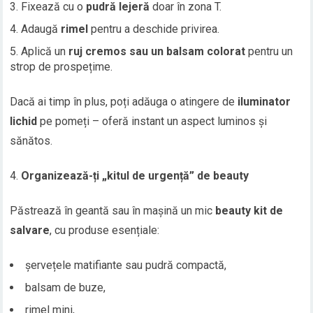
Fixează cu o
pudră lejeră
doar în zona T.
Adaugă
rimel
pentru a deschide privirea.
Aplică un
ruj cremos sau un balsam colorat
pentru un
strop de prospețime.
Dacă ai timp în plus, poți adăuga o atingere de
iluminator
lichid
pe pomeți – oferă instant un aspect luminos și
sănătos.
Organizează-ți „kitul de urgență” de beauty
Păstrează în geantă sau în mașină un mic
beauty kit de
salvare
, cu produse esențiale:
șervețele matifiante sau pudră compactă,
balsam de buze,
rimel mini,