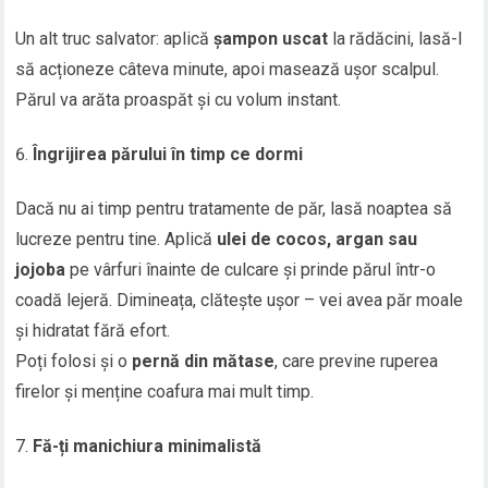
Un alt truc salvator: aplică
șampon uscat
la rădăcini, lasă-l
să acționeze câteva minute, apoi masează ușor scalpul.
Părul va arăta proaspăt și cu volum instant.
Îngrijirea părului în timp ce dormi
Dacă nu ai timp pentru tratamente de păr, lasă noaptea să
lucreze pentru tine. Aplică
ulei de cocos, argan sau
jojoba
pe vârfuri înainte de culcare și prinde părul într-o
coadă lejeră. Dimineața, clătește ușor – vei avea păr moale
și hidratat fără efort.
Poți folosi și o
pernă din mătase
, care previne ruperea
firelor și menține coafura mai mult timp.
Fă-ți manichiura minimalistă