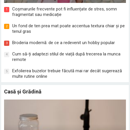
Coșmarurile frecvente pot fi influențate de stres, somn
1
fragmentat sau medicație
Un fond de ten prea mat poate accentua textura chiar și pe
2
tenul gras
Broderia modernă: de ce a redevenit un hobby popular
3
Cum să-ți adaptezi stilul de viață după trecerea la munca
4
remote
Exfolierea buzelor trebuie făcută mai rar decât sugerează
5
multe rutine online
Casă și Grădină