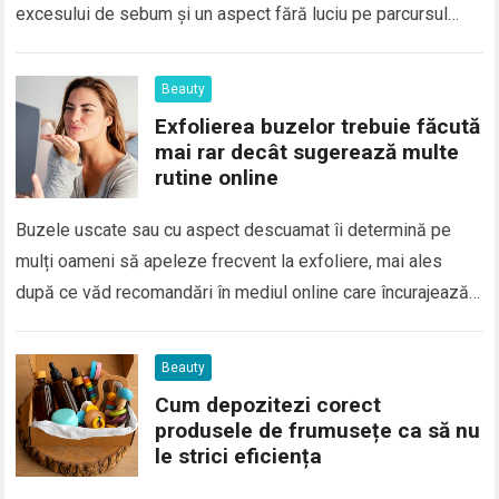
excesului de sebum și un aspect fără luciu pe parcursul
zilei. Totuși, un finisaj extrem de mat nu este întotdeauna
cea mai avantajoasă opțiune. În anumite situații, un fond de
Beauty
ten cu efect puternic…
Exfolierea buzelor trebuie făcută
mai rar decât sugerează multe
rutine online
Buzele uscate sau cu aspect descuamat îi determină pe
mulți oameni să apeleze frecvent la exfoliere, mai ales
după ce văd recomandări în mediul online care încurajează
utilizarea scruburilor de mai multe ori pe săptămână. În
realitate, pielea buzelor este mult mai subțire și mai
Beauty
sensibilă decât cea de pe…
Cum depozitezi corect
produsele de frumusețe ca să nu
le strici eficiența