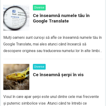
Diverse
Ce înseamnă numele tău în
Google Translate
Mulți oameni sunt curioși să afle ce înseamnă numele tău în
Google Translate, mai ales atunci când încearcă să
descopere originea sau traducerea numelui lor în alte limbi.
În realitate, majoritatea numelor proprii nu au o traducere
directă în Google Translate, deoarece numele sunt
Diverse
considerate elemente de identitate personală și, de…
Ce înseamnă șerpi în vis
Visul în care apar șerpi este unul dintre cele mai frecvente
și puternic simbolice vise. Atunci când te întrebi ce