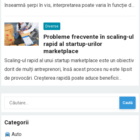
înseamnă șerpi în vis, interpretarea poate varia în funcție de
context, emoțiile trăite și situațiile din viața reală. În general,
șerpii în vis sunt asociați cu transformarea, frica, trădarea
Diverse
sau conflictele interioare, dar…
Probleme frecvente în scaling-ul
rapid al startup-urilor
marketplace
Scaling-ul rapid al unui startup marketplace este un obiectiv
dorit de mulți antreprenori, însă acest proces nu este lipsit
de provocări. Creșterea rapidă poate aduce beneficii
semnificative, cum ar fi un număr mai mare de clienți și
venituri mai mari, dar și riscuri asociate cu complexitatea
Caută
gestionării unei afaceri care…
după:
Categorii
Auto