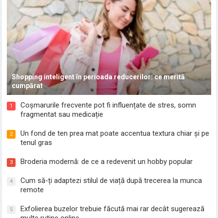
Shopping inteligent în perioada reducerilor: ce merită
cumpărat
Coșmarurile frecvente pot fi influențate de stres, somn
1
fragmentat sau medicație
Un fond de ten prea mat poate accentua textura chiar și pe
2
tenul gras
Broderia modernă: de ce a redevenit un hobby popular
3
Cum să-ți adaptezi stilul de viață după trecerea la munca
4
remote
Exfolierea buzelor trebuie făcută mai rar decât sugerează
5
multe rutine online