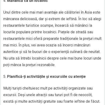
Mănâncă ca un localnic
Unul dintre cele mai mari avantaje ale călătoriei în Asia este
mâncarea delicioasă, dar și extrem de ieftină. În loc să alegi
restaurantele turistice scumpe, încearcă să mănânci la
locurile populare printre localnici. Piațele de stradă sau
restaurantele mici oferă preparate tradiționale la prețuri mult
mai mici. În plus, vei avea ocazia să încerci mâncăruri
autentice și să te bucuri de o experiență culinară de neuitat.
Nu uita să întrebi localnicii despre cele mai bune locuri unde
poți mânca la prețuri rezonabile.
Planifică-ți activitățile și excursiile cu atenție
Mulți turiști cheltuiesc mult pe activități organizate sau
excursii. Deși unele atracții sau tururi pot fi de neocolit,
există și multe activități gratuite sau foarte ieftine de făcut.